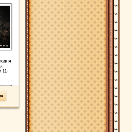
и
годня
ак
 11-
ью