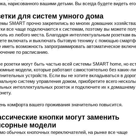
ка, нарисованного вашими детьми. Вы всегда будете видеть его
зетки для систем умного дома
емы SMART прочно закрепились во многих домашних хозяйства
тки все чаще подключаются к системам, поэтому вы можете пол
роль из любого места. Благодаря интеллектуальным розеткам в
ете включать и выключать бытовую технику с помощью смартфо
е иметь возможность запрограммировать автоматическое включ
ючение по расписанию.
е розетки могут быть частью всей системы SMART home, но ест
номные модели, которые работают самостоятельно без каких-л
лнительных устройств. Если вы не хотите вкладываться в доро
ральную систему управления домом, приобретите всего несколь
льных интеллектуальных розеток и подключите их к домашнему
рнету.
ень комфорта вашего проживания значительно повысится.
ассические кнопки могут заменить
нсорные модели
мо обычных кнопочных переключателей, на рынке все чаще