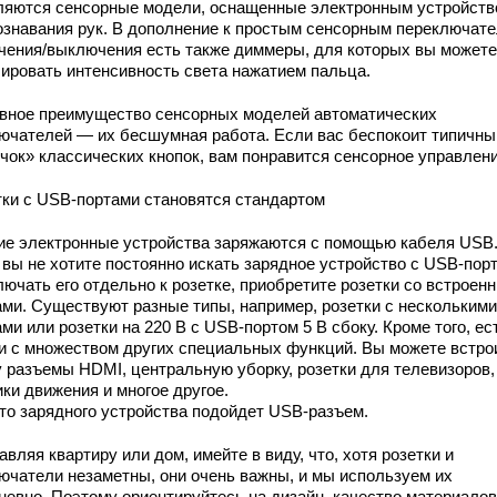
ляются сенсорные модели, оснащенные электронным устройст
ознавания рук. В дополнение к простым сенсорным переключат
чения/выключения есть также диммеры, для которых вы можете
лировать интенсивность света нажатием пальца.
вное преимущество сенсорных моделей автоматических
ючателей — их бесшумная работа. Если вас беспокоит типичны
чок» классических кнопок, вам понравится сенсорное управлени
тки с USB-портами становятся стандартом
ие электронные устройства заряжаются с помощью кабеля USB
 вы не хотите постоянно искать зарядное устройство с USB-пор
лючать его отдельно к розетке, приобретите розетки со встроен
ами. Существуют разные типы, например, розетки с несколькими
ми или розетки на 220 В с USB-портом 5 В сбоку. Кроме того, ес
и с множеством других специальных функций. Вы можете встро
у разъемы HDMI, центральную уборку, розетки для телевизоров,
ки движения и многое другое.
то зарядного устройства подойдет USB-разъем.
вляя квартиру или дом, имейте в виду, что, хотя розетки и
ючатели незаметны, они очень важны, и мы используем их
невно. Поэтому ориентируйтесь на дизайн, качество материалов