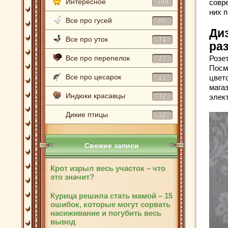
Интересное
совр
899
них 
Все про гусей
80
Ди
Все про уток
74
ра
Все про перепелок
Розе
27
Посм
Все про цесарок
цвет
21
мага
Индюки красавцы
72
элек
Дикие птицы
32
Свежие записи
Крот изрыл весь участок – что
это значит?
Курица решила стать мамой – 15
ошибок, которые могут сорвать
насиживание и погубить весь
вывод