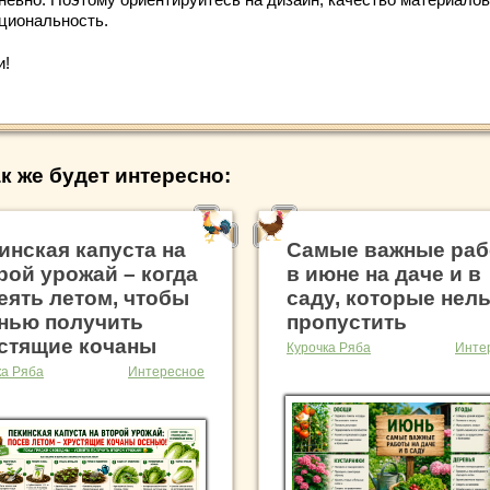
циональность.
и!
к же будет интересно:
инская капуста на
Самые важные ра
рой урожай – когда
в июне на даче и в
еять летом, чтобы
саду, которые нел
нью получить
пропустить
стящие кочаны
Курочка Ряба
Инте
ка Ряба
Интересное