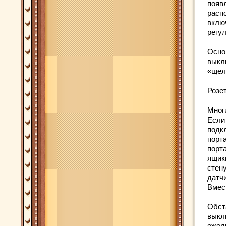
появ
расп
вклю
регу
Осно
выкл
«щел
Розе
Мног
Если
подк
порт
порта
ящик
стен
датчи
Вмес
Обста
выкл
ежед