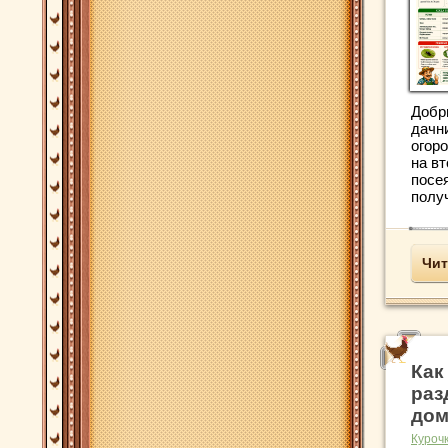
Добр
дачн
огор
на вт
посе
получ
Чит
Как
раз
дом
Куроч