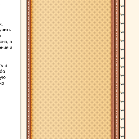
.
х.
учить
ы
на, а
ение и
ь и
ибо
гую
ко