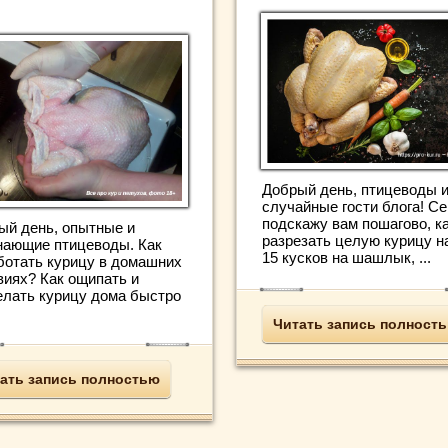
Добрый день, птицеводы 
случайные гости блога! Се
подскажу вам пошагово, к
ый день, опытные и
разрезать целую курицу на
нающие птицеводы. Как
15 кусков на шашлык, ...
ботать курицу в домашних
виях? Как ощипать и
елать курицу дома быстро
Читать запись полност
ать запись полностью