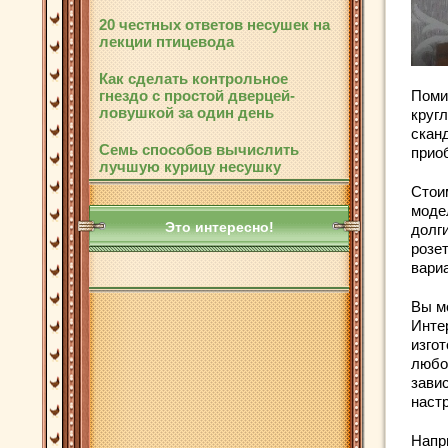
20 честных ответов несушек на
лекции птицевода
Как сделать контрольное
гнездо с простой дверцей-
Поми
ловушкой за один день
круг
скан
Семь способов вычислить
прио
лучшую курицу несушку
Стои
моде
Это интересно!
долг
розе
вари
Вы м
Инте
изгот
любо
зави
наст
Напр