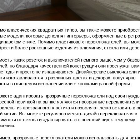
мо классических квадратных типов, вы также можете приобрес
лые модели, которые дополнят интерьеры, оформленные в ретро
динавском стиле. Помимо пластиковых переключателей, вы мож
брести более роскошные изделия из алюминия, стекла или дере
мость таких розеток и выключателей немного выше, чем у базо
лей, но благодаря качественной конструкции они прослужат вам
ие годы и просто не изнашиваются. Дизайнерские выключатели 
тки изготавливаются в различных цветах и декорах, популярны
анты в глянцевом исполнении или с кнопками разной формы.
ожете адаптировать прозрачные переключатели под свои нужды
ресной новинкой на рынке являются прозрачные переключатели
овлены из прозрачного пластика и позволяют легко вставить в 
й мотив. Вы можете регулярно менять дизайн переключателя в
симости от сезона и адаптировать его внешний вид к текущему
роению.
имер, прозрачные переключатели можно использовать для вста