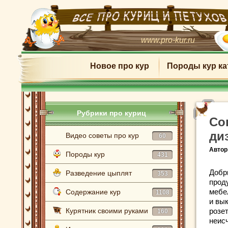
www.pro-kur.ru
Новое про кур
Породы кур ка
Рубрики про куриц
Со
ди
Видео советы про кур
60
Автор
Породы кур
431
Добр
Разведение цыплят
353
прод
мебе
Содержание кур
1108
и вы
Курятник своими руками
розе
160
неис