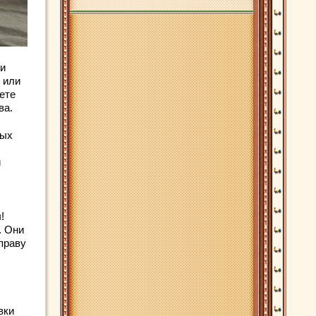
ти
 или
ете
ва.
вых
и
!
. Они
оправу
вки