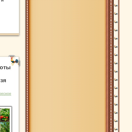
боты
ьзя
ресное