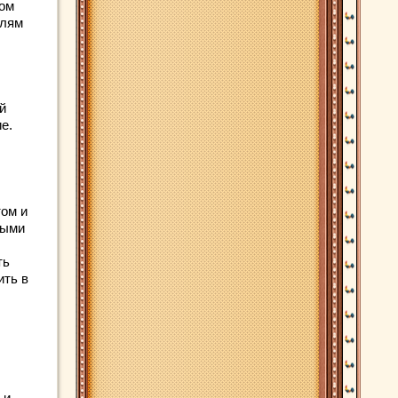
вом
елям
й
е.
.
том и
ными
ть
ить в
 и