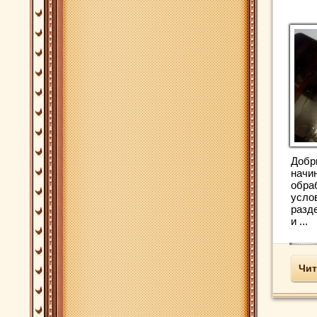
Добр
начи
обра
усло
разд
и ...
Чит