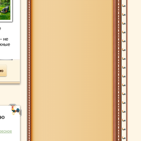
е
– не
жные
ью
ую
ресное