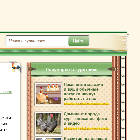
Популярно в курятнике
Поменяйте магазин –
и ваши обычные
ресное
покупки начнут
работать на вас
Доминант порода
зетки
кур – описание, фото
чных
и видео
ите
Развитие цыпленка в