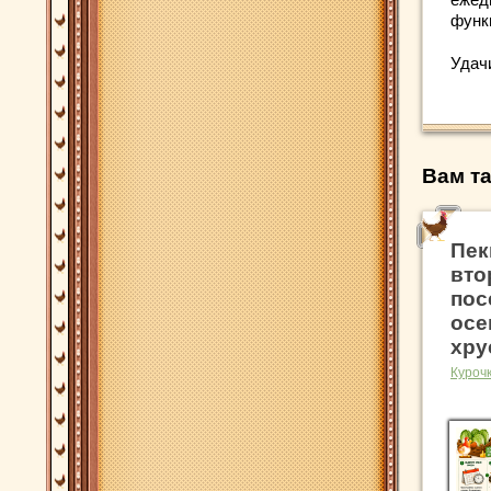
функ
Удач
Вам та
Пек
вто
пос
осе
хру
Куроч