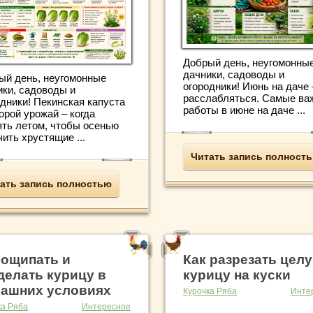
Добрый день, неугомонны
дачники, садоводы и
ый день, неугомонные
огородники! Июнь на даче 
ики, садоводы и
расслабляться. Самые ва
одники! Пекинская капуста
работы в июне на даче ...
орой урожай – когда
ять летом, чтобы осенью
ить хрустящие ...
Читать запись полност
ать запись полностью
 ощипать и
Как разрезать цел
делать курицу в
курицу на куски
ашних условиях
Курочка Ряба
Инте
ка Ряба
Интересное