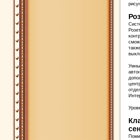
рисун
Ро
Сист
Розе
конт
смож
такж
выкл
Умны
авто
допо
цент
отде
Инте
Уров
Кл
се
Поми