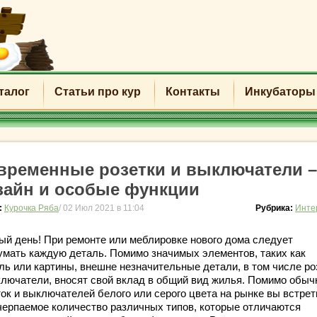
талог
Статьи про кур
Контакты
Инкубаторы
временные розетки и выключатели –
зайн и особые функции
:
Курочка Ряба
/ 02 Июл 2021 в 11:04
Рубрика:
Инте
ый день! При ремонте или меблировке нового дома следует
умать каждую деталь. Помимо значимых элементов, таких как
ль или картины, внешне незначительные детали, в том числе ро
ключатели, вносят свой вклад в общий вид жилья. Помимо обы
ток и выключателей белого или серого цвета на рынке вы встрет
черпаемое количество различных типов, которые отличаются