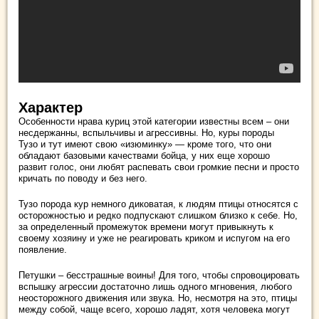
Характер
Особенности нрава куриц этой категории известны всем – они
несдержанны, вспыльчивы и агрессивны. Но, куры породы
Тузо и тут имеют свою «изюминку» — кроме того, что они
обладают базовыми качествами бойца, у них еще хорошо
развит голос, они любят распевать свои громкие песни и просто
кричать по поводу и без него.
Тузо порода кур немного диковатая, к людям птицы относятся с
осторожностью и редко подпускают слишком близко к себе. Но,
за определенный промежуток времени могут привыкнуть к
своему хозяину и уже не реагировать криком и испугом на его
появление.
Петушки – бесстрашные воины! Для того, чтобы спровоцировать
вспышку агрессии достаточно лишь одного мгновения, любого
неосторожного движения или звука. Но, несмотря на это, птицы
между собой, чаще всего, хорошо ладят, хотя человека могут