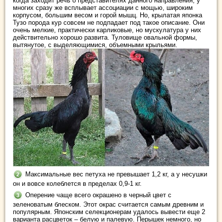
когда заходит речь о представителях данного направления, у
многих сразу же всплывает ассоциации с мощью, широким
корпусом, большим весом и горой мышц. Но, крылатая японка
Тузо порода кур совсем не подпадает под такое описание. Они
очень мелкие, практически карликовые, но мускулатура у них
действительно хорошо развита. Туловище овальной формы,
вытянутое, с выделяющимися, объемными крыльями.
Максимальные вес петуха не превышает 1,2 кг, а у несушки
он и вовсе колеблется в пределах 0,9-1 кг.
Оперение чаще всего окрашено в черный цвет с
зеленоватым блеском. Этот окрас считается самым древним и
популярным. Японским селекционерам удалось вывести еще 2
варианта расцветок – белую и палевую. Перышек немного, но