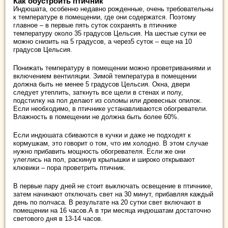
Как обустроить птичник
Индюшата, особенно недавно рожденные, очень требовательны
к температуре в помещении, где они содержатся. Поэтому
главное – в первые пять суток сохранять в птичнике
температуру около 35 градусов Цельсия. На шестые сутки ее
можно снизить на 5 градусов, а через5 суток – еще на 10
градусов Цельсия.
Понижать температуру в помещении можно проветриваниями и
включением вентиляции. Зимой температура в помещении
должна быть не менее 5 градусов Цельсия. Окна, двери
следует утеплить, заткнуть все щели в стенах и полу,
подстилку на пол делают из соломы или древесных опилок.
Если необходимо, в птичнике устанавливаются обогреватели.
Влажность в помещении не должна быть более 60%.
Если индюшата сбиваются в кучки и даже не подходят к
кормушкам, это говорит о том, что им холодно. В этом случае
нужно прибавить мощность обогревателя. Если же они
улеглись на пол, раскинув крылышки и широко открывают
клювики – пора проветрить птичник.
В первые пару дней не стоит выключать освещение в птичнике,
затем начинают отключать свет на 30 минут, прибавляя каждый
день по полчаса. В результате на 20 сутки свет включают в
помещении на 16 часов.А в три месяца индюшатам достаточно
светового дня в 13-14 часов.