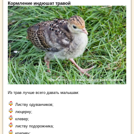
Кормление индюшат травой
Из трав лучше всего давать малышам:
Листву одуванчиков;
люцерну;
клевер;
листву подорожника;
крапиву;