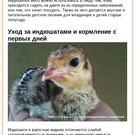
Индюшачье мясо можно использовать в пищу тем, кому
приходится сидеть на диете из-за определенных заболеваний,
или тем, кто хочет похудеть. Также из него делается вкусное и
питательное детское питание для младенцев и детей старше
полугода.
Уход за индюшатами и кормление с
первых дней
Индюшата и взрослые индюки отличаются слабой
сопротивляемостью болезням, а их иммунитет невысок.