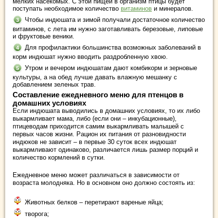
мелких насекомых. С этой пищей в организм птицы будет
поступать необходимое количество
витаминов
и минералов.
Чтобы индюшата и зимой получали достаточное количество
витаминов, с лета им нужно заготавливать березовые, липовые
и фруктовые веники.
Для профилактики большинства возможных заболеваний в
корм индюшат нужно вводить раздробленную хвою.
Утром и вечером индюшатам дают комбикорм и зерновые
культуры, а на обед лучше давать влажную мешанку с
добавлением зеленых трав.
Составление ежедневного меню для птенцов в
домашних условиях
Если индюшата выводились в домашних условиях, то их либо
выкармливает мама, либо (если они – инкубационные),
птицеводам приходится самим выкармливать малышей с
первых часов жизни. Рацион их питания от разновидности
индюков не зависит – в первые 30 суток всех индюшат
выкармливают одинаково, различается лишь размер порций и
количество кормлений в сутки.
Ежедневное меню может различаться в зависимости от
возраста молодняка. Но в основном оно должно состоять из:
Животных белков – перетирают вареные яйца;
творога;