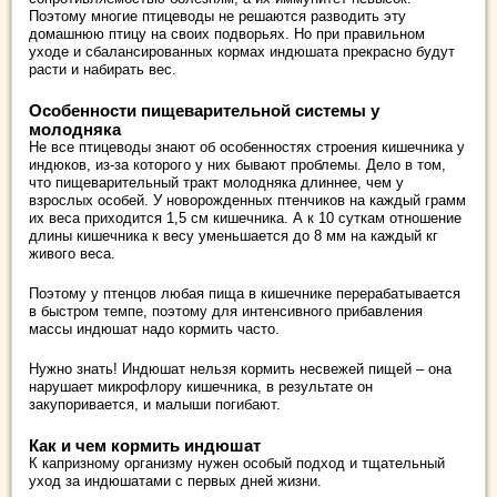
Поэтому многие птицеводы не решаются разводить эту
домашнюю птицу на своих подворьях. Но при правильном
уходе и сбалансированных кормах индюшата прекрасно будут
расти и набирать вес.
Особенности пищеварительной системы у
молодняка
Не все птицеводы знают об особенностях строения кишечника у
индюков, из-за которого у них бывают проблемы. Дело в том,
что пищеварительный тракт молодняка длиннее, чем у
взрослых особей. У новорожденных птенчиков на каждый грамм
их веса приходится 1,5 см кишечника. А к 10 суткам отношение
длины кишечника к весу уменьшается до 8 мм на каждый кг
живого веса.
Поэтому у птенцов любая пища в кишечнике перерабатывается
в быстром темпе, поэтому для интенсивного прибавления
массы индюшат надо кормить часто.
Нужно знать! Индюшат нельзя кормить несвежей пищей – она
нарушает микрофлору кишечника, в результате он
закупоривается, и малыши погибают.
Как и чем кормить индюшат
К капризному организму нужен особый подход и тщательный
уход за индюшатами с первых дней жизни.