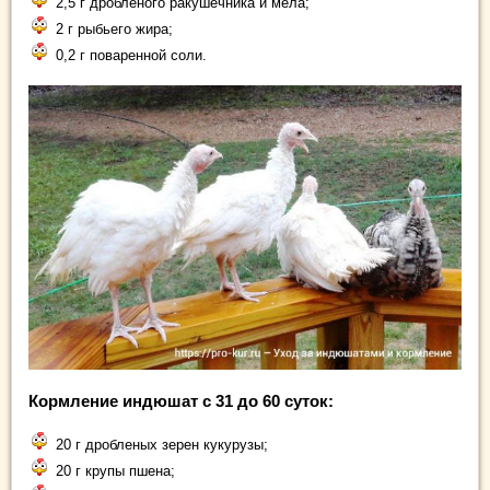
2,5 г дробленого ракушечника и мела;
2 г рыбьего жира;
0,2 г поваренной соли.
Кормление индюшат с 31 до 60 суток:
20 г дробленых зерен кукурузы;
20 г крупы пшена;