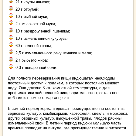
21 г крупы ячменя;
20 г отрубей;
10 г рыбной муки;
2 г мясокостной муки;
10 г раздробленной пшеницы;
10 г измельченной кукурузы;
60 г зеленой травы;
2,5 г измельченного ракушечника и мела;
2 г рыбьего жира;
0,3 г поваренной соли.
Для полного переваривания пищи индюшатам необходим
постоянный доступ к поилкам, в которых постоянно меняют
воду. Она должна быть комнатной температуры, а для
профилактики заболеваний пищеварительного тракта в нее
добавляют немного марганцовки.
В зимний период корма индюшат преимущественно состоят из
зерновых культур, комбикормов, картофеля, свеклы и морковки,
других овощных культур, высушенной травы, плодов рябины,
измельченной хвои. В летний период индюки большую часть
времени проводят на выгуле, где преимущественно и питаются.