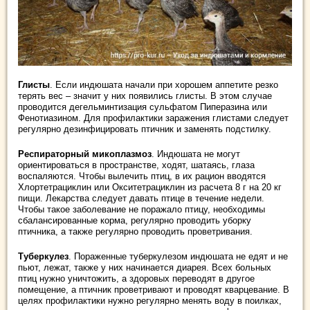
Глисты
. Если индюшата начали при хорошем аппетите резко
терять вес – значит у них появились глисты. В этом случае
проводится дегельминтизация сульфатом Пиперазина или
Фенотиазином. Для профилактики заражения глистами следует
регулярно дезинфицировать птичник и заменять подстилку.
Респираторный микоплазмоз
. Индюшата не могут
ориентироваться в пространстве, ходят, шатаясь, глаза
воспаляются. Чтобы вылечить птиц, в их рацион вводятся
Хлортетрациклин или Окситетрациклин из расчета 8 г на 20 кг
пищи. Лекарства следует давать птице в течение недели.
Чтобы такое заболевание не поражало птицу, необходимы
сбалансированные корма, регулярно проводить уборку
птичника, а также регулярно проводить проветривания.
Туберкулез
. Пораженные туберкулезом индюшата не едят и не
пьют, лежат, также у них начинается диарея. Всех больных
птиц нужно уничтожить, а здоровых переводят в другое
помещение, а птичник проветривают и проводят кварцевание. В
целях профилактики нужно регулярно менять воду в поилках,