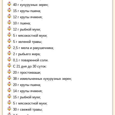
40 г кукурузных зерен;
15 г крупы пшена;
12 г крупы ячменя;
10 г пшена;
12 г рыбной муки;
5 г мясокостной муки;
5 г зеленой травы;
2,5 г мела и ракушечника;
2 г рыбьего жира;
0,1 г поваренной соли.
С 21 дня до 30 суток:
20 г простокваши;
38 г измельченных кукурузных зерен;
20 г крупы пшена;
14 г крупы ячменя;
15 г рыбной муки;
5 г мясокостной муки;
30 г свежей травы;