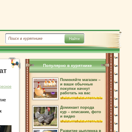
Популярно в курятнике
ат
Поменяйте магазин –
и ваши обычные
ресное
покупки начнут
работать на вас
гие
Доминант порода
к
кур – описание, фото
и видео
Развитие цыпленка в