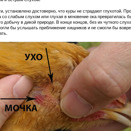
и, установлено достоверно, что куры не страдают глухотой. Пр
а со слабым слухом или глухая в мгновение ока превратилась б
о добычу в дикой природе. В конце концов, без их чуткого слух
могли бы услышать приближение хищников и не смогли бы вовр
ать.