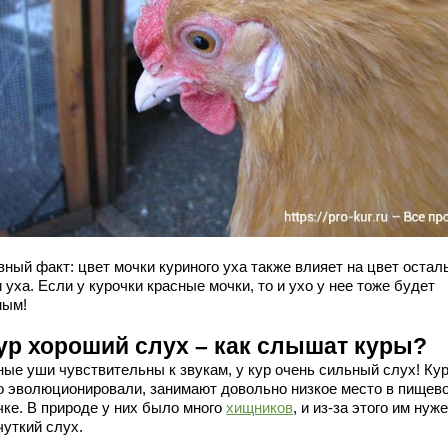
вный факт: цвет мочки куриного уха также влияет на цвет остал
 уха. Если у курочки красные мочки, то и ухо у нее тоже будет
ным!
кур хороший слух – как слышат куры?
ные уши чувствительны к звукам, у кур очень сильный слух! Ку
о эволюционировали, занимают довольно низкое место в пищев
чке. В природе у них было много
хищников
, и из-за этого им нуж
чуткий слух.