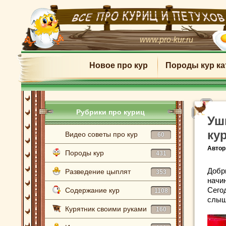
www.pro-kur.ru
Новое про кур
Породы кур ка
Рубрики про куриц
Уш
ку
Видео советы про кур
60
Автор
Породы кур
431
Добры
Разведение цыплят
353
начи
Сего
Содержание кур
1108
слыш
Курятник своими руками
160