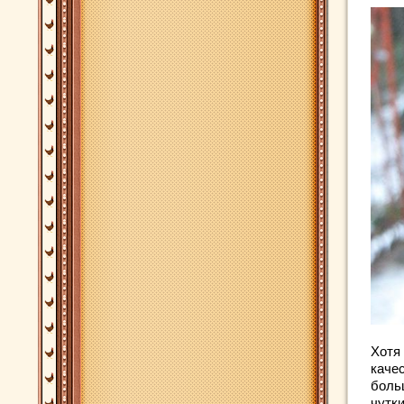
Хотя
каче
боль
чутк