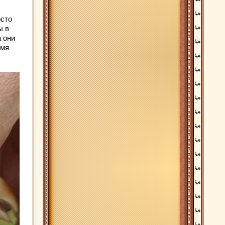
осто
ы в
а они
емя