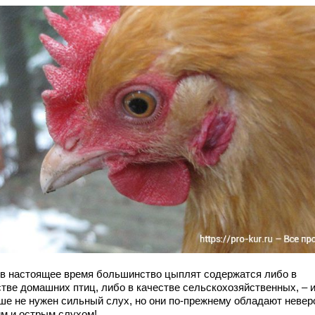
 в настоящее время большинство цыплят содержатся либо в
стве домашних птиц, либо в качестве сельскохозяйственных, – 
ше не нужен сильный слух, но они по-прежнему обладают невер
им и острым слухом!