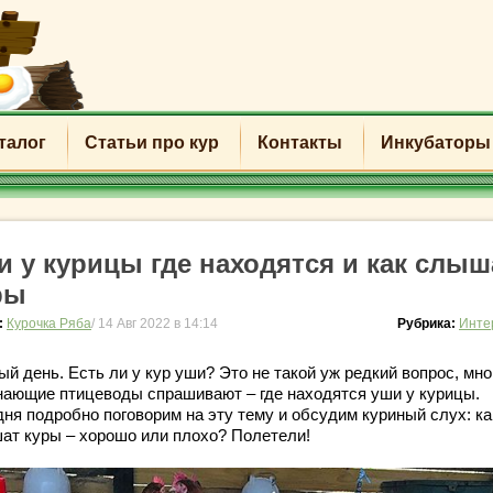
талог
Статьи про кур
Контакты
Инкубаторы
и у курицы где находятся и как слыш
ры
:
Курочка Ряба
/ 14 Авг 2022 в 14:14
Рубрика:
Инте
й день. Есть ли у кур уши? Это не такой уж редкий вопрос, мно
нающие птицеводы спрашивают – где находятся уши у курицы.
дня подробно поговорим на эту тему и обсудим куриный слух: ка
ат куры – хорошо или плохо? Полетели!