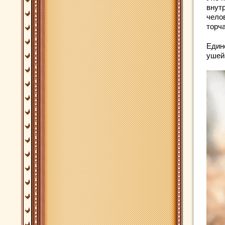
внутр
челов
торча
Единс
ушей