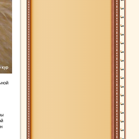
ьной
ры
ой
ен