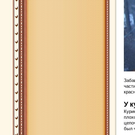
Заба
части
крас
У 
Кури
плох
цепо
был 