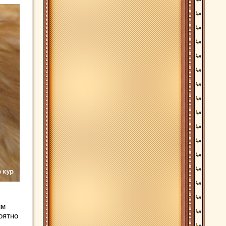
им
оятно