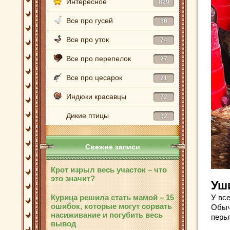
Интересное
899
Все про гусей
80
Все про уток
74
Все про перепелок
27
Все про цесарок
21
Индюки красавцы
72
Дикие птицы
32
Свежие записи
Крот изрыл весь участок – что
это значит?
Уш
Курица решила стать мамой – 15
У вс
ошибок, которые могут сорвать
Обыч
насиживание и погубить весь
перья
вывод