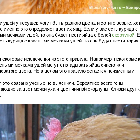
 ушей у несушек могут быть разного цвета, и хотите верьте, хо
но именно это определяет цвет их яиц. Если у вас есть курица с
ми мочками ушей, то она будет нести яйца с белой
скорлупой
. 
есть курица с красными мочками ушей, то они будут нести кори
 некоторые исключения из этого правила. Например, некоторые 
асными мочками ушей могут откладывать яйца синего или
новатого цвета. Но в целом это правило остается неизменным.
 это связано ученые не выяснили. Вероятнее всего гены,
ающие за цвет мочки уха и цвет яичной скорлупы, близки друг к
.