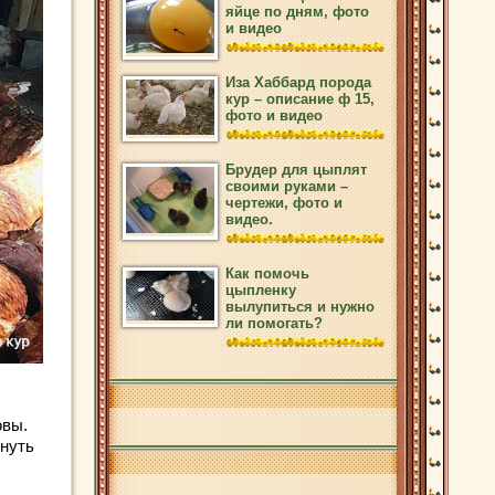
яйце по дням, фото
и видео
Иза Хаббард порода
кур – описание ф 15,
фото и видео
Брудер для цыплят
своими руками –
чертежи, фото и
видео.
Как помочь
цыпленку
вылупиться и нужно
ли помогать?
овы.
инуть