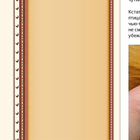
Кстат
птиц
чью-т
не с
убеж