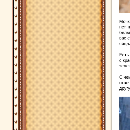
Мочки
нет, 
белы
вас 
яйца.
Есть
с кр
зеле
С чем
отвеч
другу