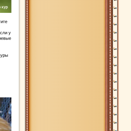
тите
Если у
чневые
куры