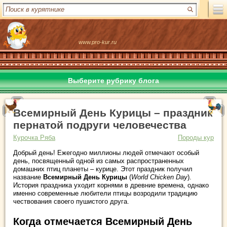
www.pro-kur.ru
Выберите рубрику блога
Всемирный День Курицы – праздник
пернатой подруги человечества
Курочка Ряба
Породы кур
Добрый день! Ежегодно миллионы людей отмечают особый
день, посвященный одной из самых распространенных
домашних птиц планеты – курице. Этот праздник получил
название
Всемирный День Курицы
(
World Chicken Day
).
История праздника уходит корнями в древние времена, однако
именно современные любители птицы возродили традицию
чествования своего пушистого друга.
Когда отмечается Всемирный День