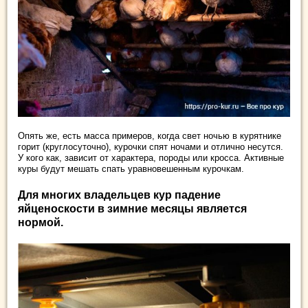
Опять же, есть масса примеров, когда свет ночью в курятнике
горит (круглосуточно), курочки спят ночами и отлично несутся.
У кого как, зависит от характера, породы или кросса. Активные
куры будут мешать спать уравновешенным курочкам.
Для многих владельцев кур падение
яйценоскости в зимние месяцы является
нормой.