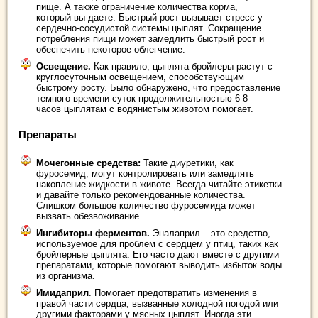
пище. А также ограничение количества корма,
который вы даете. Быстрый рост вызывает стресс у
сердечно-сосудистой системы цыплят. Сокращение
потребления пищи может замедлить быстрый рост и
обеспечить некоторое облегчение.
Освещение.
Как правило, цыплята-бройлеры растут с
круглосуточным освещением, способствующим
быстрому росту. Было обнаружено, что предоставление
темного времени суток продолжительностью 6-8
часов цыплятам с водянистым животом помогает.
Препараты
Мочегонные средства:
Такие диуретики, как
фуросемид, могут контролировать или замедлять
накопление жидкости в животе. Всегда читайте этикетки
и давайте только рекомендованные количества.
Слишком большое количество фуросемида может
вызвать обезвоживание.
Ингибиторы ферментов.
Эналаприл – это средство,
используемое для проблем с сердцем у птиц, таких как
бройлерные цыплята. Его часто дают вместе с другими
препаратами, которые помогают выводить избыток воды
из организма.
Имидаприл
. Помогает предотвратить изменения в
правой части сердца, вызванные холодной погодой или
другими факторами у мясных цыплят. Иногда эти