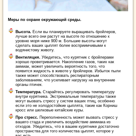
Меры по охране окружающей среды.
Высота.
Если вы планируете выращивать бройлеров,
лучше всего они растут на высоте по отношению к
уровню моря ниже 900 м. Большие высоты могут
сделать ваших цыплят более восприимчивыми к
водянистому животу.
Вентиляция.
Убедитесь, что курятник с бройлерами
хорошо проветривается. Накопление газов, таких как
аммиак, может увеличить вероятность того, что
появится жидкость в животе у бройлеров. Избыток пыли
также может способствовать респираторным
заболеваниям, что усиливает нагрузку на внутренние
органы птичек.
Температура.
Старайтесь регулировать температуру
внутри курятника. Экстремальные температуры также
могут вызвать стресс у систем ваших птиц, особенно
если это не холодостойкие цыплята, такие как Корниш
кросс или шелковые китайские куры.
Про стресс.
Переполненность может вызвать стресс у
вашего стада и увеличить воздействие аммиака из
отходов. Убедитесь, что в вашем курятнике достаточно
пространства для того количества цыплят, которое у
вас есть.