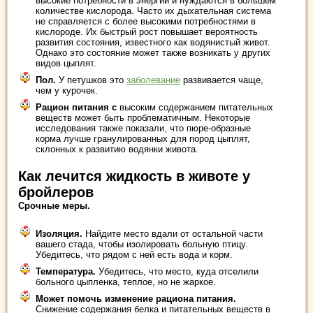
высокие потребности в энергии и нуждаются в большем
количестве кислорода. Часто их дыхательная система
не справляется с более высокими потребностями в
кислороде. Их быстрый рост повышает вероятность
развития состояния, известного как водянистый живот.
Однако это состояние может также возникать у других
видов цыплят.
Пол.
У петушков это
заболевание
развивается чаще,
чем у курочек.
Рацион питания с
высоким содержанием питательных
веществ может быть проблематичным. Некоторые
исследования также показали, что пюре-образные
корма лучше гранулированных для пород цыплят,
склонных к развитию водянки живота.
Как лечится жидкость в животе у
бройлеров
Срочные меры.
Изоляция.
Найдите место вдали от остальной части
вашего стада, чтобы изолировать больную птицу.
Убедитесь, что рядом с ней есть вода и корм.
Температура.
Убедитесь, что место, куда отселили
больного цыпленка, теплое, но не жаркое.
Может помочь изменение рациона питания.
Снижение содержания белка и питательных веществ в