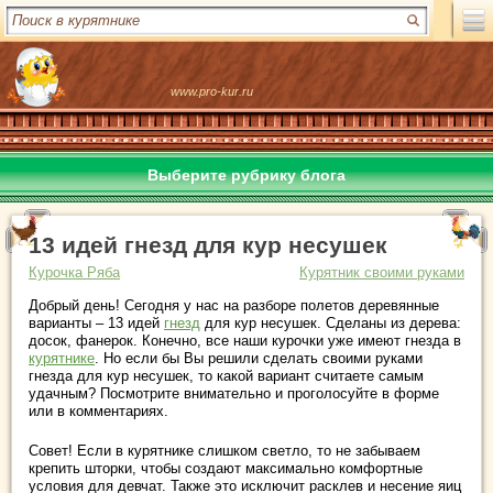
www.pro-kur.ru
Выберите рубрику блога
13 идей гнезд для кур несушек
Курочка Ряба
Курятник своими руками
Добрый день! Сегодня у нас на разборе полетов деревянные
варианты – 13 идей
гнезд
для кур несушек. Сделаны из дерева:
досок, фанерок. Конечно, все наши курочки уже имеют гнезда в
курятнике
. Но если бы Вы решили сделать своими руками
гнезда для кур несушек, то какой вариант считаете самым
удачным? Посмотрите внимательно и проголосуйте в форме
или в комментариях.
Совет! Если в курятнике слишком светло, то не забываем
крепить шторки, чтобы создают максимально комфортные
условия для девчат. Также это исключит расклев и несение яиц