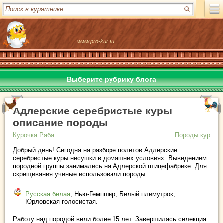
www.pro-kur.ru
Выберите рубрику блога
Адлерские серебристые куры
описание породы
Курочка Ряба
Породы кур
Добрый день! Сегодня на разборе полетов Адлерские
серебристые куры несушки в домашних условиях. Выведением
породной группы занимались на Адлерской птицефабрике. Для
скрещивания ученые использовали породы:
Русская белая
; Нью-Гемпшир; Белый плимутрок;
Юрловская голосистая.
Работу над породой вели более 15 лет. Завершилась селекция