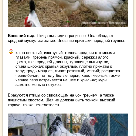
Внешний вид.
Птица выглядит грациозно. Она обладает
средней мускулистостью. Внешние признаки породной группы:
клюв светлый, изогнутый; голова средняя с темными
глазами; гребень прямой, красный, сережки алого
цвета; шея средней длинны; туловище вытянутое,
спина широкая; крылья округлые, плотно прижаты к
телу; грудь мощная, живот развитый, мягкий; расцветка
черно-белая, по телу белые перья, хвост черный, также
черное перо встречается на шее и крыльях; куры
заметно мельче петухов.
Бракуются птицы со свисающим на бок гребнем, а также
пушистым хвостом. Шея не должна быть тонкой, высокий
корпус, также нежелателен.