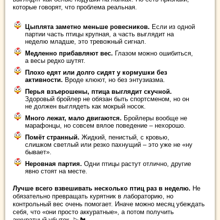
которые говорят, что проблема реальная.
Цыплята заметно меньше ровесников.
Если из одной
партии часть птицы крупная, а часть выглядит на
неделю младше, это тревожный сигнал.
Медленно прибавляют вес.
Глазом можно ошибиться,
а весы редко шутят.
Плохо едят или долго сидят у кормушки без
активности.
Вроде клюют, но без энтузиазма.
Перья взъерошены, птица выглядит скучной.
Здоровый бройлер не обязан быть спортсменом, но он
не должен выглядеть как мокрый носок.
Много лежат, мало двигаются.
Бройлеры вообще не
марафонцы, но совсем вялое поведение – нехорошо.
Помёт странный.
Жидкий, пенистый, с кровью,
слишком светлый или резко пахнущий – это уже не «ну
бывает».
Неровная партия.
Одни птицы растут отлично, другие
явно стоят на месте.
Лучше всего взвешивать несколько птиц раз в неделю.
Не
обязательно превращать курятник в лабораторию, но
контрольный вес очень помогает. Иначе можно месяц убеждать
себя, что «они просто аккуратные», а потом получить
аккуратный убыток. 📉🐔