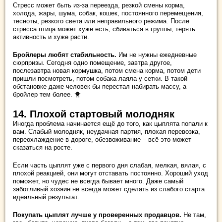
Стресс может быть из-за переезда, резкой смены корма,
холода, жары, шума, собак, кошек, постоянного перемещения,
тесноты, резкого света или неправильного режима. После
стресса птица может хуже есть, сбиваться в группы, терять
активность и хуже расти.
Бройлеры любят стабильность.
Им не нужны ежедневные
сюрпризы. Сегодня одно помещение, завтра другое,
послезавтра новая кормушка, потом смена корма, потом дети
пришли посмотреть, потом собака лаяла у сетки. В такой
обстановке даже человек бы перестал набирать массу, а
бройлер тем более. 🐥
14. Плохой стартовый молодняк
Иногда проблема начинается ещё до того, как цыплята попали к
вам. Слабый молодняк, неудачная партия, плохая перевозка,
переохлаждение в дороге, обезвоживание – всё это может
сказаться на росте.
Если часть цыплят уже с первого дня слабая, мелкая, вялая, с
плохой реакцией, они могут отставать постоянно. Хороший уход
поможет, но чудес не всегда бывает много. Даже самый
заботливый хозяин не всегда может сделать из слабого старта
идеальный результат.
Покупать цыплят лучше у проверенных продавцов.
Не там,