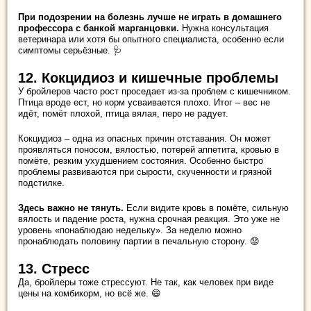
При подозрении на болезнь лучше не играть в домашнего
профессора с банкой марганцовки.
Нужна консультация
ветеринара или хотя бы опытного специалиста, особенно если
симптомы серьёзные. 🩺
12. Кокцидиоз и кишечные проблемы
У бройлеров часто рост проседает из-за проблем с кишечником.
Птица вроде ест, но корм усваивается плохо. Итог – вес не
идёт, помёт плохой, птица вялая, перо не радует.
Кокцидиоз – одна из опасных причин отставания. Он может
проявляться поносом, вялостью, потерей аппетита, кровью в
помёте, резким ухудшением состояния. Особенно быстро
проблемы развиваются при сырости, скученности и грязной
подстилке.
Здесь важно не тянуть.
Если видите кровь в помёте, сильную
вялость и падение роста, нужна срочная реакция. Это уже не
уровень «понаблюдаю недельку». За неделю можно
пронаблюдать половину партии в печальную сторону. 😟
13. Стресс
Да, бройлеры тоже стрессуют. Не так, как человек при виде
цены на комбикорм, но всё же. 😄