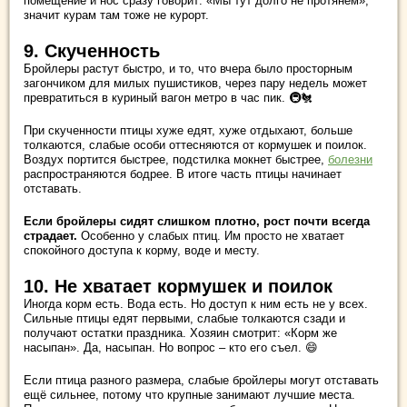
помещение и нос сразу говорит: «Мы тут долго не протянем»,
значит курам там тоже не курорт.
9. Скученность
Бройлеры растут быстро, и то, что вчера было просторным
загончиком для милых пушистиков, через пару недель может
превратиться в куриный вагон метро в час пик. 🚇🐔
При скученности птицы хуже едят, хуже отдыхают, больше
толкаются, слабые особи оттесняются от кормушек и поилок.
Воздух портится быстрее, подстилка мокнет быстрее,
болезни
распространяются бодрее. В итоге часть птицы начинает
отставать.
Если бройлеры сидят слишком плотно, рост почти всегда
страдает.
Особенно у слабых птиц. Им просто не хватает
спокойного доступа к корму, воде и месту.
10. Не хватает кормушек и поилок
Иногда корм есть. Вода есть. Но доступ к ним есть не у всех.
Сильные птицы едят первыми, слабые толкаются сзади и
получают остатки праздника. Хозяин смотрит: «Корм же
насыпан». Да, насыпан. Но вопрос – кто его съел. 😄
Если птица разного размера, слабые бройлеры могут отставать
ещё сильнее, потому что крупные занимают лучшие места.