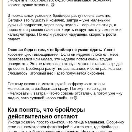
смотреть в пространство, будто они понимают экономику
кормов лучше хозяина. 😄
В нормальных условиях бройлеры растут очень заметно.
Сегодня это пушистый комочек, завтра – уже маленький
куриный подросток, через пару недель – серьёзная птица, а
через месяц хозяин начинает ходить вокруг них с уважением и
калькулятором. Но если условия нарушены, скорость роста
падает.
Главная беда в том, что бройлер не умеет ждать.
У него
короткий цикл выращивания. Если он неделю плохо ел, мёрз,
перегревался или болел, эту неделю потом очень трудно
наверстать. Это не морковка, которую можно оставить в грядке
до осени. Бройлеры растут по расписанию, и если расписание
сломалось, итоговый вес часто получается скромнее.
Поэтому важно не махать рукой на фразу «что-то они
мелковаты», а разбираться сразу. Потому что сегодня
«мелковаты», завтра «что-то совсем отстали», а потом уже «ну
ладно, зато суповой набор свой». 🍲😅
Как понять, что бройлеры
действительно отстают
Иногда хозяину просто кажется, что птица маленькая. Особенно
если он насмотрелся фотографий в интернете, где бройлеры
выглядят как белые подушки на лапках. Но есть признаки,