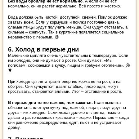
Без воды бройлер не ест нормально.
А если он не ест
нормально, он не растёт нормально. Всё просто и жестоко.
Вода должна быть чистой, доступной, свежей. Поилок должно
хватать всем. Если у кормушки и поилки постоянно давка,
слабые птицы будут получать меньше. Они будут отставать, а
сильные – крепнуть. Так в курятнике появляется социальное
неравенство с перьями. 😄
6. Холод в первые дни
Маленькие цыплята очень чувствительны к температуре. Если
им холодно, они не думают о росте. Они думают: «Мы
погибаем, собираемся в кучку, пищим и требуем отопление». 🥶
🐥
При холоде цыплята тратят энергию корма не на рост, а на
обогрев. Они кучкуются, давят слабых, плохо едят, могут
простывать, становятся вялыми. Итог – отставание в росте.
В первые дни тепло важнее, чем кажется.
Если цыплята
сбиваются в плотную кучку под лампой, пищат, лезут друг на
друга – им холодно. Если лежат далеко от лампы, тяжело
дышат и растопыривают крылышки – жарко. Нормально – когда
они равномерно распределены, едят, пьют и не устраивают
драму.