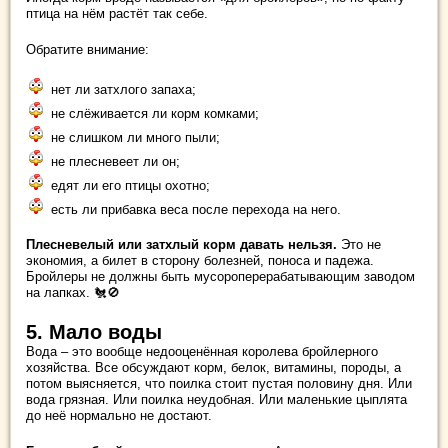
птица на нём растёт так себе.
Обратите внимание:
нет ли затхлого запаха;
не слёживается ли корм комками;
не слишком ли много пыли;
не плесневеет ли он;
едят ли его птицы охотно;
есть ли прибавка веса после перехода на него.
Плесневелый или затхлый корм давать нельзя.
Это не
экономия, а билет в сторону болезней, поноса и падежа.
Бройлеры не должны быть мусороперерабатывающим заводом
на лапках. 🐔🚫
5. Мало воды
Вода – это вообще недооценённая королева бройлерного
хозяйства. Все обсуждают корм, белок, витамины, породы, а
потом выясняется, что поилка стоит пустая половину дня. Или
вода грязная. Или поилка неудобная. Или маленькие цыплята
до неё нормально не достают.