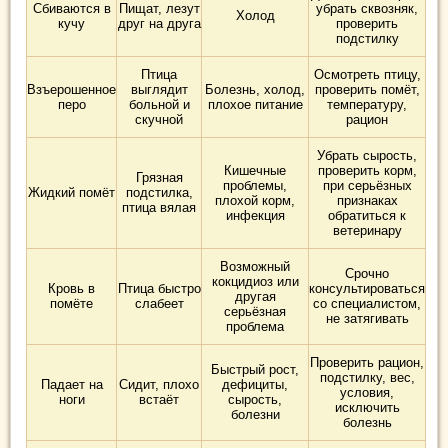
Сбиваются в
Пищат, лезут
убрать сквозняк,
Холод
кучу
друг на друга
проверить
подстилку
Птица
Осмотреть птицу,
Взъерошенное
выглядит
Болезнь, холод,
проверить помёт,
перо
больной и
плохое питание
температуру,
скучной
рацион
Убрать сырость,
Кишечные
проверить корм,
Грязная
проблемы,
при серьёзных
Жидкий помёт
подстилка,
плохой корм,
признаках
птица вялая
инфекция
обратиться к
ветеринару
Возможный
Срочно
кокцидиоз или
Кровь в
Птица быстро
консультироваться
другая
помёте
слабеет
со специалистом,
серьёзная
не затягивать
проблема
Проверить рацион,
Быстрый рост,
подстилку, вес,
Падает на
Сидит, плохо
дефициты,
условия,
ноги
встаёт
сырость,
исключить
болезни
болезнь