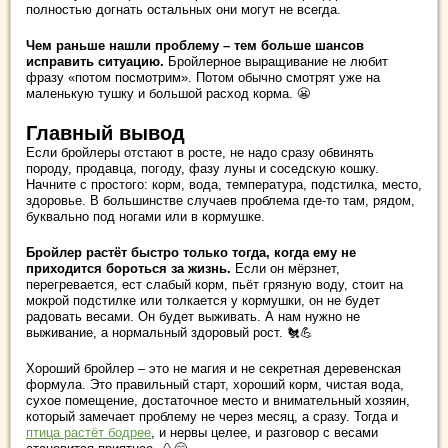
полностью догнать остальных они могут не всегда.
Чем раньше нашли проблему – тем больше шансов
исправить ситуацию.
Бройлерное выращивание не любит
фразу «потом посмотрим». Потом обычно смотрят уже на
маленькую тушку и большой расход корма. 😬
Главный вывод
Если бройлеры отстают в росте, не надо сразу обвинять
породу, продавца, погоду, фазу луны и соседскую кошку.
Начните с простого: корм, вода, температура, подстилка, место,
здоровье. В большинстве случаев проблема где-то там, рядом,
буквально под ногами или в кормушке.
Бройлер растёт быстро только тогда, когда ему не
приходится бороться за жизнь.
Если он мёрзнет,
перегревается, ест слабый корм, пьёт грязную воду, стоит на
мокрой подстилке или толкается у кормушки, он не будет
радовать весами. Он будет выживать. А нам нужно не
выживание, а нормальный здоровый рост. 🐔💪
Хороший бройлер – это не магия и не секретная деревенская
формула. Это правильный старт, хороший корм, чистая вода,
сухое помещение, достаточное место и внимательный хозяин,
который замечает проблему не через месяц, а сразу. Тогда и
птица растёт бодрее
, и нервы целее, и разговор с весами