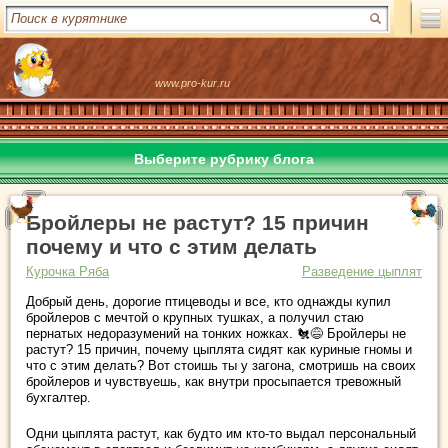
www.pro-kur.ru
Выберите рубрику блога
Бройлеры не растут? 15 причин
почему и что с этим делать
Курочка Ряба
Разведение цыплят
Добрый день, дорогие птицеводы и все, кто однажды купил
бройлеров с мечтой о крупных тушках, а получил стаю
пернатых недоразумений на тонких ножках. 🐔😅 Бройлеры не
растут? 15 причин, почему цыплята сидят как куриные гномы и
что с этим делать? Вот стоишь ты у загона, смотришь на своих
бройлеров и чувствуешь, как внутри просыпается тревожный
бухгалтер.
Одни цыплята растут, как будто им кто-то выдал персональный