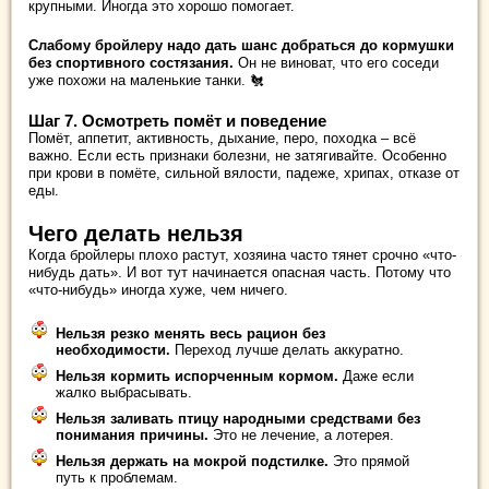
крупными. Иногда это хорошо помогает.
Слабому бройлеру надо дать шанс добраться до кормушки
без спортивного состязания.
Он не виноват, что его соседи
уже похожи на маленькие танки. 🐔
Шаг 7. Осмотреть помёт и поведение
Помёт, аппетит, активность, дыхание, перо, походка – всё
важно. Если есть признаки болезни, не затягивайте. Особенно
при крови в помёте, сильной вялости, падеже, хрипах, отказе от
еды.
Чего делать нельзя
Когда бройлеры плохо растут, хозяина часто тянет срочно «что-
нибудь дать». И вот тут начинается опасная часть. Потому что
«что-нибудь» иногда хуже, чем ничего.
Нельзя резко менять весь рацион без
необходимости.
Переход лучше делать аккуратно.
Нельзя кормить испорченным кормом.
Даже если
жалко выбрасывать.
Нельзя заливать птицу народными средствами без
понимания причины.
Это не лечение, а лотерея.
Нельзя держать на мокрой подстилке.
Это прямой
путь к проблемам.