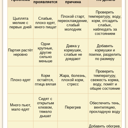
проявляется
причина
Проверить
Плохой старт,
температуру, воду,
Цыплята
Слабые,
переохлаждение,
корм, отсадить
мелкие с
плохо едят,
слабый
слабых,
первых дней
много пищат
молодняк
наблюдать за
состоянием
Одни
Давка у
Добавить
крупные,
Партия растёт
кормушек,
кормушки и
другие
неровно
слабые не
поилки, разделить
сильно
доедают
по размеру
меньше
Проверить
Корм
Жара, болезнь,
температуру,
Плохо едят
остаётся,
плохой корм,
свежесть корма,
птица вялая
стресс
воду, помёт и
общее состояние
Сидят с
открытым
Обеспечить тень,
Много пьют,
клювом,
Перегрев
вентиляцию,
мало едят
тяжело
прохладную воду
дышат
Добавить обогрев,