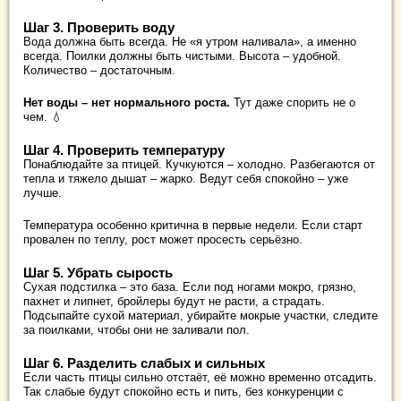
Шаг 3. Проверить воду
Вода должна быть всегда. Не «я утром наливала», а именно
всегда. Поилки должны быть чистыми. Высота – удобной.
Количество – достаточным.
Нет воды – нет нормального роста.
Тут даже спорить не о
чем. 💧
Шаг 4. Проверить температуру
Понаблюдайте за птицей. Кучкуются – холодно. Разбегаются от
тепла и тяжело дышат – жарко. Ведут себя спокойно – уже
лучше.
Температура особенно критична в первые недели. Если старт
провален по теплу, рост может просесть серьёзно.
Шаг 5. Убрать сырость
Сухая подстилка – это база. Если под ногами мокро, грязно,
пахнет и липнет, бройлеры будут не расти, а страдать.
Подсыпайте сухой материал, убирайте мокрые участки, следите
за поилками, чтобы они не заливали пол.
Шаг 6. Разделить слабых и сильных
Если часть птицы сильно отстаёт, её можно временно отсадить.
Так слабые будут спокойно есть и пить, без конкуренции с