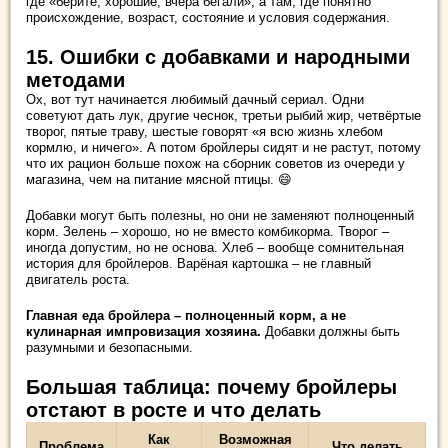
где «берите, хорошие, вчера бегали», а там, где понятно
происхождение, возраст, состояние и условия содержания.
15. Ошибки с добавками и народными
методами
Ох, вот тут начинается любимый дачный сериал. Одни
советуют дать лук, другие чеснок, третьи рыбий жир, четвёртые
творог, пятые траву, шестые говорят «я всю жизнь хлебом
кормлю, и ничего». А потом бройлеры сидят и не растут, потому
что их рацион больше похож на сборник советов из очереди у
магазина, чем на питание мясной птицы. 😄
Добавки могут быть полезны, но они не заменяют полноценный
корм. Зелень – хорошо, но не вместо комбикорма. Творог –
иногда допустим, но не основа. Хлеб – вообще сомнительная
история для бройлеров. Варёная картошка – не главный
двигатель роста.
Главная еда бройлера – полноценный корм, а не
кулинарная импровизация хозяина.
Добавки должны быть
разумными и безопасными.
Большая таблица: почему бройлеры
отстают в росте и что делать
Как
Возможная
Проблема
Что делать