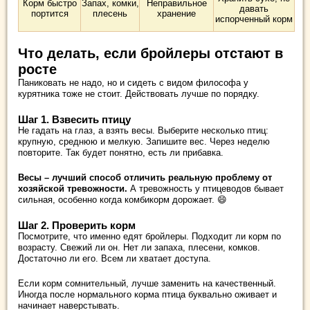
Корм быстро
Запах, комки,
Неправильное
давать
портится
плесень
хранение
испорченный корм
Что делать, если бройлеры отстают в
росте
Паниковать не надо, но и сидеть с видом философа у
курятника тоже не стоит. Действовать лучше по порядку.
Шаг 1. Взвесить птицу
Не гадать на глаз, а взять весы. Выберите несколько птиц:
крупную, среднюю и мелкую. Запишите вес. Через неделю
повторите. Так будет понятно, есть ли прибавка.
Весы – лучший способ отличить реальную проблему от
хозяйской тревожности.
А тревожность у птицеводов бывает
сильная, особенно когда комбикорм дорожает. 😄
Шаг 2. Проверить корм
Посмотрите, что именно едят бройлеры. Подходит ли корм по
возрасту. Свежий ли он. Нет ли запаха, плесени, комков.
Достаточно ли его. Всем ли хватает доступа.
Если корм сомнительный, лучше заменить на качественный.
Иногда после нормального корма птица буквально оживает и
начинает наверстывать.