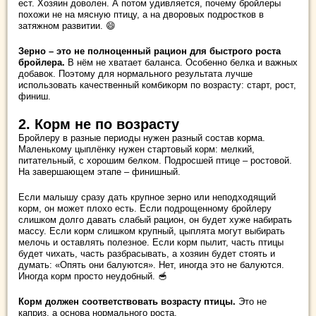
ест. Хозяин доволен. А потом удивляется, почему бройлеры
похожи не на мясную птицу, а на дворовых подростков в
затяжном развитии. 😄
Зерно – это не полноценный рацион для быстрого роста
бройлера.
В нём не хватает баланса. Особенно белка и важных
добавок. Поэтому для нормального результата лучше
использовать качественный комбикорм по возрасту: старт, рост,
финиш.
2. Корм не по возрасту
Бройлеру в разные периоды нужен разный состав корма.
Маленькому цыплёнку нужен стартовый корм: мелкий,
питательный, с хорошим белком. Подросшей птице – ростовой.
На завершающем этапе – финишный.
Если малышу сразу дать крупное зерно или неподходящий
корм, он может плохо есть. Если подрощенному бройлеру
слишком долго давать слабый рацион, он будет хуже набирать
массу. Если корм слишком крупный, цыплята могут выбирать
мелочь и оставлять полезное. Если корм пылит, часть птицы
будет чихать, часть разбрасывать, а хозяин будет стоять и
думать: «Опять они балуются». Нет, иногда это не балуются.
Иногда корм просто неудобный. 🥣
Корм должен соответствовать возрасту птицы.
Это не
каприз, а основа нормального роста.