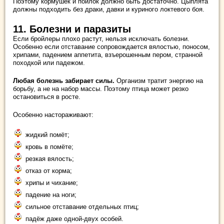
Поэтому кормушек и поилок должно быть достаточно. Цыплята
должны подходить без драки, давки и куриного локтевого боя.
11. Болезни и паразиты
Если бройлеры плохо растут, нельзя исключать болезни.
Особенно если отставание сопровождается вялостью, поносом,
хрипами, падением аппетита, взъерошенным пером, странной
походкой или падежом.
Любая болезнь забирает силы.
Организм тратит энергию на
борьбу, а не на набор массы. Поэтому птица может резко
остановиться в росте.
Особенно настораживают:
жидкий помёт;
кровь в помёте;
резкая вялость;
отказ от корма;
хрипы и чихание;
падение на ноги;
сильное отставание отдельных птиц;
падёж даже одной-двух особей.