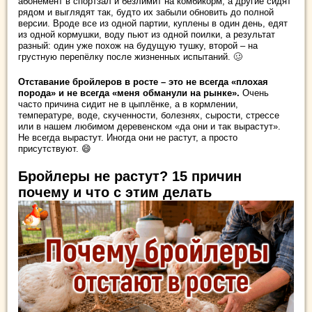
абонемент в спортзал и безлимит на комбикорм, а другие сидят
рядом и выглядят так, будто их забыли обновить до полной
версии. Вроде все из одной партии, куплены в один день, едят
из одной кормушки, воду пьют из одной поилки, а результат
разный: один уже похож на будущую тушку, второй – на
грустную перепёлку после жизненных испытаний. 🥴
Отставание бройлеров в росте – это не всегда «плохая
порода» и не всегда «меня обманули на рынке».
Очень
часто причина сидит не в цыплёнке, а в кормлении,
температуре, воде, скученности, болезнях, сырости, стрессе
или в нашем любимом деревенском «да они и так вырастут».
Не всегда вырастут. Иногда они не растут, а просто
присутствуют. 😄
Бройлеры не растут? 15 причин
почему и что с этим делать