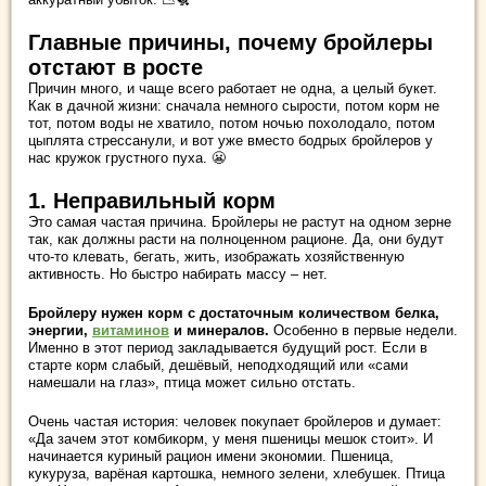
Главные причины, почему бройлеры
отстают в росте
Причин много, и чаще всего работает не одна, а целый букет.
Как в дачной жизни: сначала немного сырости, потом корм не
тот, потом воды не хватило, потом ночью похолодало, потом
цыплята стрессанули, и вот уже вместо бодрых бройлеров у
нас кружок грустного пуха. 😬
1. Неправильный корм
Это самая частая причина. Бройлеры не растут на одном зерне
так, как должны расти на полноценном рационе. Да, они будут
что-то клевать, бегать, жить, изображать хозяйственную
активность. Но быстро набирать массу – нет.
Бройлеру нужен корм с достаточным количеством белка,
энергии,
витаминов
и минералов.
Особенно в первые недели.
Именно в этот период закладывается будущий рост. Если в
старте корм слабый, дешёвый, неподходящий или «сами
намешали на глаз», птица может сильно отстать.
Очень частая история: человек покупает бройлеров и думает:
«Да зачем этот комбикорм, у меня пшеницы мешок стоит». И
начинается куриный рацион имени экономии. Пшеница,
кукуруза, варёная картошка, немного зелени, хлебушек. Птица