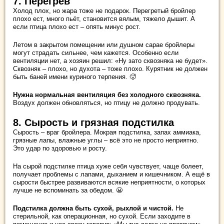
7. Перегрев
Холод плох, но жара тоже не подарок. Перегретый бройлер
плохо ест, много пьёт, становится вялым, тяжело дышит. А
если птица плохо ест – опять минус рост.
Летом в закрытом помещении или душном сарае бройлеры
могут страдать сильнее, чем кажется. Особенно если
вентиляции нет, а хозяин решил: «Ну зато сквозняка не будет».
Сквозняк – плохо, но духота – тоже плохо. Курятник не должен
быть баней имени куриного терпения. 🥵
Нужна нормальная вентиляция без холодного сквозняка.
Воздух должен обновляться, но птицу не должно продувать.
8. Сырость и грязная подстилка
Сырость – враг бройлера. Мокрая подстилка, запах аммиака,
грязные лапы, влажные углы – всё это не просто неприятно.
Это удар по здоровью и росту.
На сырой подстилке птица хуже себя чувствует, чаще болеет,
получает проблемы с лапами, дыханием и кишечником. А ещё в
сырости быстрее развиваются всякие неприятности, о которых
лучше не вспоминать за обедом. 😬
Подстилка должна быть сухой, рыхлой и чистой.
Не
стерильной, как операционная, но сухой. Если заходите в