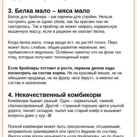
3. Белка мало – мяса мало
Белок для бройлера – как кирпичи для стройки. Нельзя
построить дом из одних обоев, как бы красиво они ни
смотрелись. Так и бройлер не может набрать нормальную
мышечную массу, если в рационе не хватает белка.
Когда белка мало, птица вроде ест, но растёт плохо. Перо
может быть слабым, общее развитие неровным, вес
прибавляется медленно. Особенно заметно это на фоне тех
птиц, которые получают полноценный корм.
Если бройлеры отстают в росте, первым делом надо
посмотреть на состав корма.
Не на красивый мешок, не на
обещания продавца, не на фразу «все берут», а именно на
состав и назначение.
4. Некачественный комбикорм
Комбикорм бывает разный. Один – нормальный, свежий,
сбалансированный. Другой – странный порошок цвета унылой
дороги, пахнет складом, пылит как старый ковёр и вызывает
вопросы даже у кур. 😅
Плохой комбикорм может быть просроченным, отсыревшим,
неправильно хранившимся или просто бедным по составу.
Иногда корм вроде называется «для бройлеров», но по факту