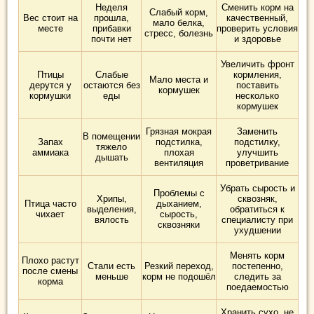
Неделя
Сменить корм на
Слабый корм,
Вес стоит на
прошла,
качественный,
мало белка,
месте
прибавки
проверить условия
стресс, болезнь
почти нет
и здоровье
Увеличить фронт
Птицы
Слабые
кормления,
Мало места и
дерутся у
остаются без
поставить
кормушек
кормушки
еды
несколько
кормушек
Грязная мокрая
Заменить
В помещении
Запах
подстилка,
подстилку,
тяжело
аммиака
плохая
улучшить
дышать
вентиляция
проветривание
Убрать сырость и
Проблемы с
Хрипы,
сквозняк,
Птица часто
дыханием,
выделения,
обратиться к
чихает
сырость,
вялость
специалисту при
сквозняки
ухудшении
Менять корм
Плохо растут
Стали есть
Резкий переход,
постепенно,
после смены
меньше
корм не подошёл
следить за
корма
поедаемостью
Хранить сухо, не