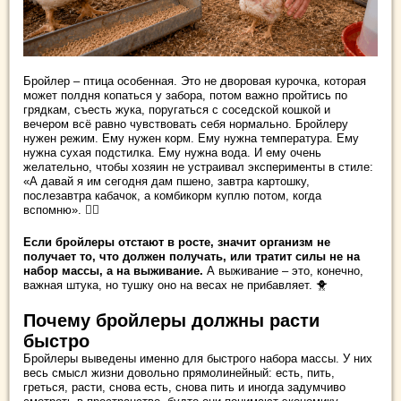
Бройлер – птица особенная. Это не дворовая курочка, которая
может полдня копаться у забора, потом важно пройтись по
грядкам, съесть жука, поругаться с соседской кошкой и
вечером всё равно чувствовать себя нормально. Бройлеру
нужен режим. Ему нужен корм. Ему нужна температура. Ему
нужна сухая подстилка. Ему нужна вода. И ему очень
желательно, чтобы хозяин не устраивал эксперименты в стиле:
«А давай я им сегодня дам пшено, завтра картошку,
послезавтра кабачок, а комбикорм куплю потом, когда
вспомню». 🤦‍♀️
Если бройлеры отстают в росте, значит организм не
получает то, что должен получать, или тратит силы не на
набор массы, а на выживание.
А выживание – это, конечно,
важная штука, но тушку оно на весах не прибавляет. 🐥
Почему бройлеры должны расти
быстро
Бройлеры выведены именно для быстрого набора массы. У них
весь смысл жизни довольно прямолинейный: есть, пить,
греться, расти, снова есть, снова пить и иногда задумчиво