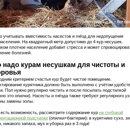
о учитывать вместимость насестов и гнёзд для недопущения
населения. На квадратный метр допустимо до 4 кур несушек.
ком плотное население добавит стресса и может спровоцирова
ление болезней.
о надо курам несушкам для чистоты и
оровья
одним критерием счастья кур будет чистое помещение.
ктирование курятника должно быть выполнено с учётом удобств
ки. Пол нужно регулярно чистить и после посыпать подстилкой
но это опилки). Насесты и гнёзда также требуют регулярного ух
нны замены золы.
 есть возможность, рассмотрите содержание кур
на глубокой
ентационной подстилке
(опилки+бактерии): в курятнике сухо, з
, никакого запаха, мух и уборка раз в 3 года!