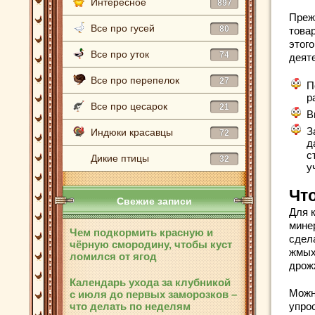
Интересное
897
Преж
Все про гусей
80
това
этог
Все про уток
74
деят
Все про перепелок
27
П
р
Все про цесарок
21
В
З
Индюки красавцы
72
д
с
Дикие птицы
32
у
Чт
Свежие записи
Для 
мине
Чем подкормить красную и
сдел
чёрную смородину, чтобы куст
жмых
ломился от ягод
дрож
Календарь ухода за клубникой
Можн
с июля до первых заморозков –
что делать по неделям
упрос