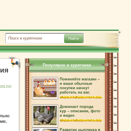
Популярно в курятнике
ния
Поменяйте магазин –
и ваши обычные
ие кур
покупки начнут
работать на вас
Доминант порода
кур – описание, фото
ально
и видео
ие,
Развитие цыпленка в