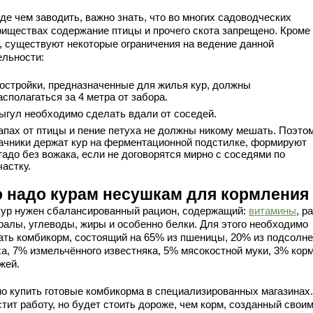
де чем заводить, важно знать, что во многих садоводческих
риществах содержание птицы и прочего скота запрещено. Кроме
о, существуют некоторые ограничения на ведение данной
ельности:
остройки, предназначенные для жилья кур, должны
асполагаться за 4 метра от забора.
ыгул необходимо сделать вдали от соседей.
апах от птицы и пение петуха не должны никому мешать. Поэто
ачники держат кур на ферментационной подстилке, формируют
тадо без вожака, если не договорятся мирно с соседями по
частку.
о надо курам несушкам для кормления
кур нужен сбалансированный рацион, содержащий:
витамины
, р
ралы, углеводы, жиры и особенно белки. Для этого необходимо
ать комбикорм, состоящий на 65% из пшеницы, 20% из подсолне
а, 7% измельчённого известняка, 5% мясокостной муки, 3% кор
жей.
о купить готовые комбикорма в специализированных магазинах.
тит работу, но будет стоить дороже, чем корм, созданный свои