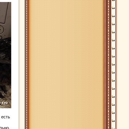
 есть
льно,