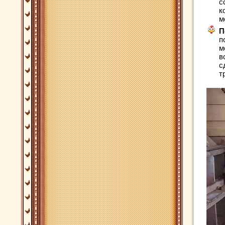
с
к
м
П
п
м
в
с
т