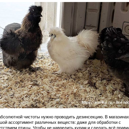
абсолютной чистоты нужно проводить дезинсекцию. В магазинах
шой ассортимент различных веществ: даже для обработки с
утствием птицы. Чтобы не навредить курам и сделать всё прави