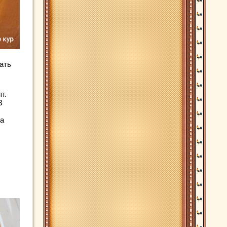
ать
т.
В
за