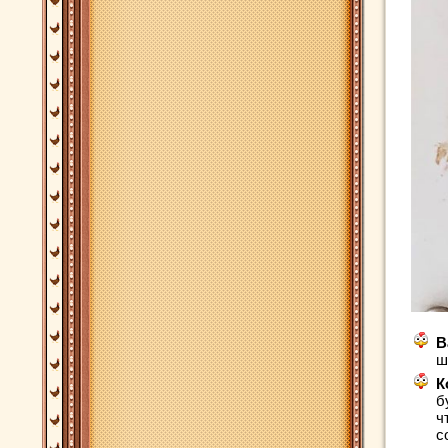
В
ш
К
б
ч
с