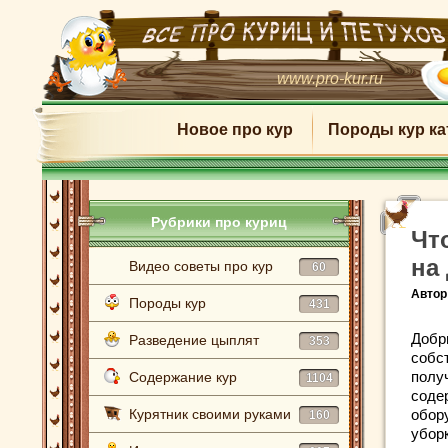
www.pro-kur.ru
Новое про кур
Породы кур ка
Рубрики про куриц
Чт
на
Видео советы про кур
60
Автор
Породы кур
431
Добр
Разведение цыплят
353
собс
полу
Содержание кур
1104
соде
Курятник своими руками
обор
160
убор