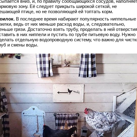
сыпается вниз, и, по правилу сообщающихся сосудов, наполняе
ормовую зону. Её следует прикрыть широкой сеткой, не
ешающей птице, но не позволяющей ей топтать корм.
оилок.
В последнее время набирают популярность ниппельные
оилки, ведь от них меньше расход воды, и, следовательно,
еньше грязи. Достаточно взять трубу, проделать в ней отверстия
ставить в них ниппели и пустить по трубе питьевую воду. Нужно
делать отдельную водопроводную систему, что важно для чистк
руб и смены воды.