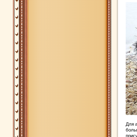
Для 
боль
прис