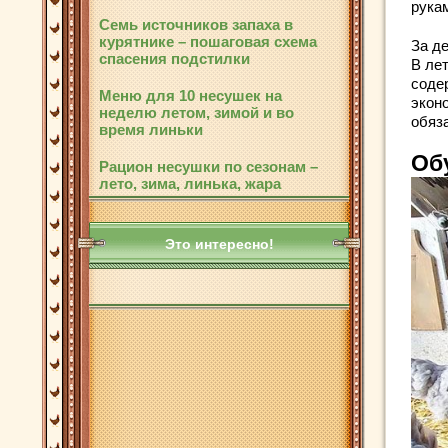
рука
Семь источников запаха в
курятнике – пошаговая схема
За д
спасения подстилки
В ле
соде
Меню для 10 несушек на
экон
неделю летом, зимой и во
обяз
время линьки
Об
Рацион несушки по сезонам –
лето, зима, линька, жара
Это интересно!