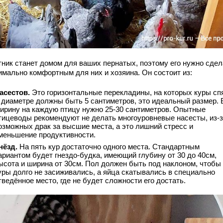
тник станет домом для ваших пернатых, поэтому его нужно сдел
имально комфортным для них и хозяина. Он состоит из:
асестов.
Это горизонтальные перекладины, на которых куры спя
 диаметре должны быть 5 сантиметров, это идеальный размер. 
ирину на каждую птицу нужно 25-30 сантиметров. Опытные
тицеводы рекомендуют не делать многоуровневые насесты, из-
озможных драк за высшие места, а это лишний стресс и
меньшение продуктивности.
нёзд.
На пять кур достаточно одного места. Стандартным
ариантом будет гнездо-будка, имеющий глубину от 30 до 40см,
ысота и ширина от 30см. Пол должен быть под наклоном, чтобы
уры долго не засиживались, а яйца скатывались в специально
тведённое место, где не будет сложности его достать.