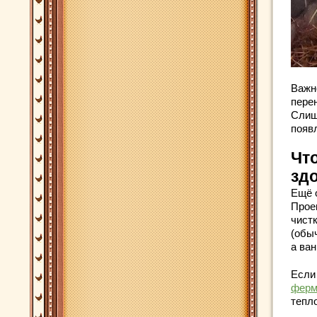
Важн
пере
Слиш
появ
Чт
зд
Ещё 
Прое
чист
(обыч
а ва
Если
ферм
тепло