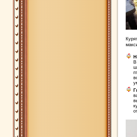
Куря
макс
Н
В
ш
п
в
у
Г
в
в
к
о