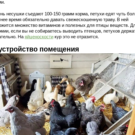
ми.
ень несушки съедают 100-150 грамм корма, петухи едят чуть бо
тнее время обязательно давать свежескошенную траву. В ней
ржится множество витаминов и полезных для птицы веществ. Д
омии, если вы не собираетесь выводить птенцов, петухов держа
ательно. На
яйценоскости
кур это не отразится.
устройство помещения