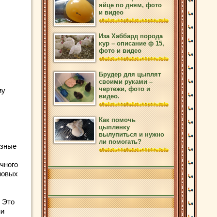
яйце по дням, фото
и видео
Иза Хаббард порода
кур – описание ф 15,
фото и видео
Брудер для цыплят
своими руками –
чертежи, фото и
му
видео.
Как помочь
цыпленку
вылупиться и нужно
ли помогать?
азные
чного
мовых
 Это
ми