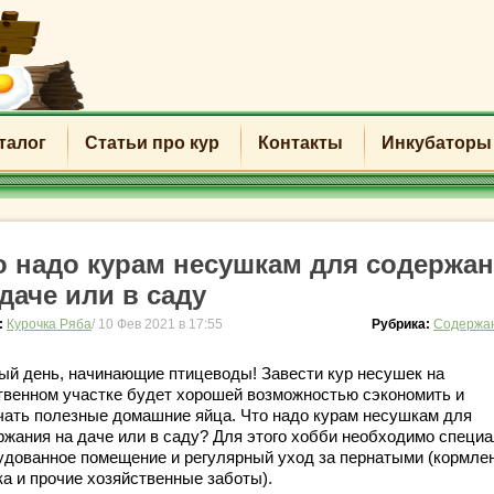
талог
Статьи про кур
Контакты
Инкубаторы
о надо курам несушкам для содержа
 даче или в саду
:
Курочка Ряба
/ 10 Фев 2021 в 17:55
Рубрика:
Содержан
ый день, начинающие птицеводы! Завести кур несушек на
твенном участке будет хорошей возможностью сэкономить и
чать полезные домашние яйца. Что надо курам несушкам для
ржания на даче или в саду? Для этого хобби необходимо специ
удованное помещение и регулярный уход за пернатыми (кормлен
ка и прочие хозяйственные заботы).