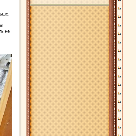
льше.
ля
ть не