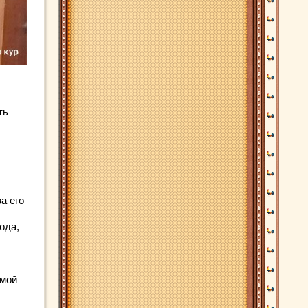
ть
а его
ода,
имой