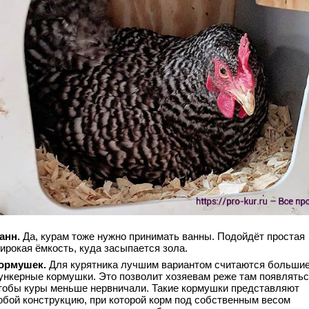
анн.
Да, курам тоже нужно принимать ванны. Подойдёт простая
ирокая ёмкость, куда засыпается зола.
ормушек.
Для курятника лучшим вариантом считаются больши
ункерные кормушки. Это позволит хозяевам реже там появлятьс
тобы куры меньше нервничали. Такие кормушки представляют
обой конструкцию, при которой корм под собственным весом