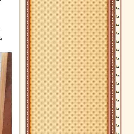
т
,
и