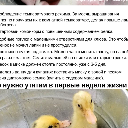
облюдение температурного режима. За месяц выращивания
епенно приучаем их к комнатной температуре, делая повыше ла
богрева.
тартовый комбикорм с повышенным содержанием белка.
добные поилки с маленькими отверстиями для клюва. Это чтоб
енок не мочил лапки и не простудился.
остоянно сухая подстилка. Можно часто менять газету, но на не
и разъезжаются. Селите малышей на опилки или старые тряпки.
есок в миске должен стоять постоянно, уже с 3-5 дня.
делать ванну для купания: поставить миску с золой и песком,
вив диатомовую землю (купить в садовом магазине).
о нужно утятам в первые недели жизни