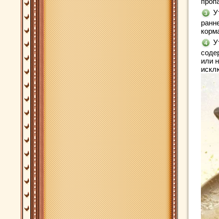
проп
У
ранн
корм
У
содер
или н
искл