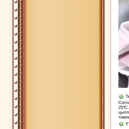
Т
Согл
25ºС.
цыпл
темп
У