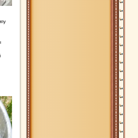
мпу
ы
й