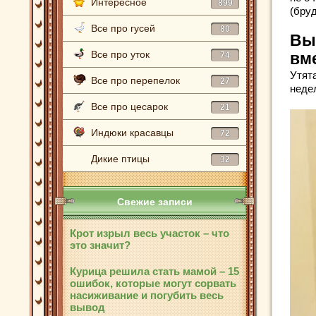
Интересное
899
(бруд
Все про гусей
80
Вы
Все про уток
74
вм
Утята
Все про перепелок
27
неде
Все про цесарок
21
Индюки красавцы
72
Дикие птицы
32
Свежие записи
Крот изрыл весь участок – что
это значит?
Курица решила стать мамой – 15
ошибок, которые могут сорвать
насиживание и погубить весь
вывод