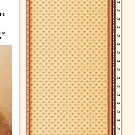
гие
дой
о