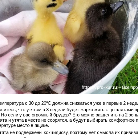
емпература с 30 до 20ºС должна снижаться уже в первые 2 неде
аситесь, что утятам в 3 недели будет жарко жить с цыплятами п
 Но если у вас огромный брудер? Его можно разделить на 2 зон
ята и утята вместе не ссорятся, а будут выбирать комфортное 
ературе место в ящике.
тята не подвержены кокцидиозу, поэтому нет смысла их привива