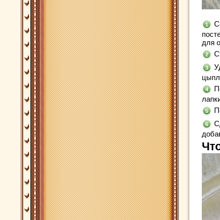
С
пост
для о
С
У
цыпл
П
лапк
П
С
доба
Чт