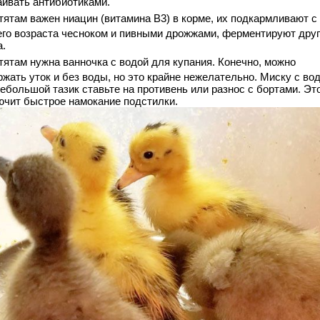
аивать антибиотиками.
тятам важен ниацин (витамина В3) в корме, их подкармливают с
его возраста чесноком и пивными дрожжами, ферментируют дру
а.
тятам нужна ванночка с водой для купания. Конечно, можно
жать уток и без воды, но это крайне нежелательно. Миску с во
ебольшой тазик ставьте на противень или разнос с бортами. Эт
ючит быстрое намокание подстилки.