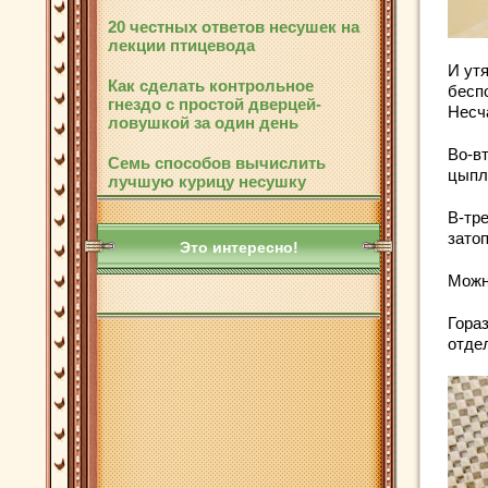
20 честных ответов несушек на
лекции птицевода
И ут
Как сделать контрольное
бесп
гнездо с простой дверцей-
Несч
ловушкой за один день
Во-вт
Семь способов вычислить
цыпл
лучшую курицу несушку
В-тре
зато
Это интересно!
Можн
Гора
отде