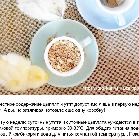
естное содержание цыплят и утят допустимо лишь в первую не
. А вы, не затягивая, готовьте еще одну коробку!
рвую неделю суточные утята и суточные цыплята нуждаются в 
аковой температуры, примерно 30-33ºС. Для общего питания по
товый комбикорм и вода для питья комнатной температуры. Пока