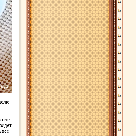
делю
тепле
дойдет
 все