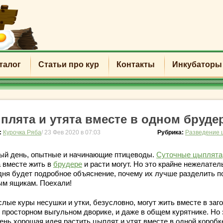
талог
Статьи про кур
Контакты
Инкубаторы
плята и утята вместе в одном бруде
:
Курочка Ряба
/ 23 Фев 2020 в 07:03
Рубрика:
Разведение 
ый день, опытные и начинающие птицеводы.
Суточные цыплята
а вместе жить в
брудере
и расти могут. Но это крайне нежелател
дня будет подробное объяснение, почему их лучше разделить п
ым ящикам. Поехали!
лые куры несушки и утки, безусловно, могут жить вместе в заг
в просторном выгульном дворике, и даже в общем курятнике. Но 
чень хорошая идея растить цыплят и утят вместе в одной коробк