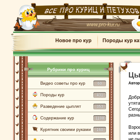
www.pro-kur.ru
Новое про кур
Породы кур ка
Рубрики про куриц
Цы
Видео советы про кур
Автор
60
Породы кур
431
Добр
утят
Разведение цыплят
353
Сего
разн
Содержание кур
1108
Взрос
Курятник своими руками
160
или 
не о