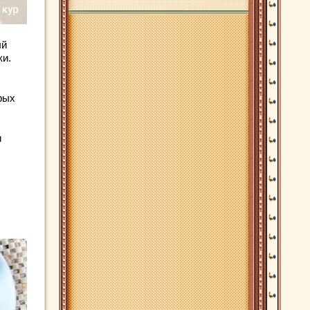
ый
ки.
рых
и