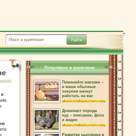
Популярно в курятнике
ре
цыплят
Поменяйте магазин –
и ваши обычные
покупки начнут
и
работать на вас
ьно.
о
Доминант порода
кур – описание, фото
и видео
оне
это
е
Развитие цыпленка в