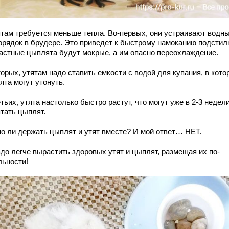
ятам требуется меньше тепла. Во-первых, они устраивают водн
орядок в брудере. Это приведет к быстрому намоканию подстил
астные цыплята будут мокрые, а им опасно переохлаждение.
орых, утятам надо ставить емкости с водой для купания, в кото
ята могут утонуть.
тьих, утята настолько быстро растут, что могут уже в 2-3 недел
птать цыплят.
о ли держать цыплят и утят вместе? И мой ответ… НЕТ.
здо легче вырастить здоровых утят и цыплят, размещая их по-
льности!