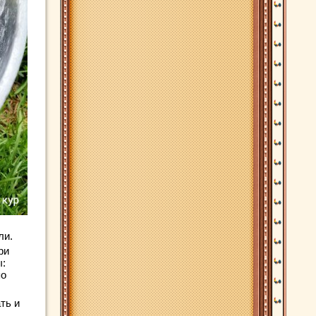
ли.
ри
ы:
по
ть и