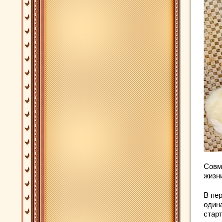
Совм
жизни
В пе
один
стар