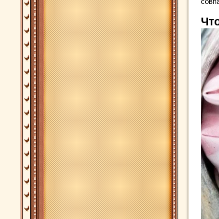
совп
Чт