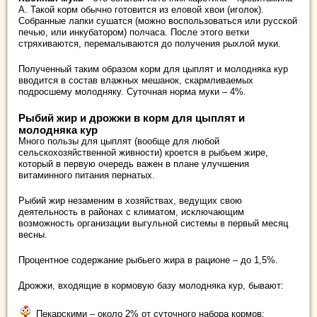
А. Такой корм обычно готовится из еловой хвои (иголок).
Собранные лапки сушатся (можно воспользоваться или русской
печью, или инкубатором) полчаса. После этого ветки
стряхиваются, перемалываются до получения рыхлой муки.
Полученный таким образом корм для цыплят и молодняка кур
вводится в состав влажных мешанок, скармливаемых
подросшему молодняку. Суточная норма муки – 4%.
Рыбий жир и дрожжи в корм для цыплят и
молодняка кур
Много пользы для цыплят (вообще для любой
сельскохозяйственной живности) кроется в рыбьем жире,
который в первую очередь важен в плане улучшения
витаминного питания пернатых.
Рыбий жир незаменим в хозяйствах, ведущих свою
деятельность в районах с климатом, исключающим
возможность организации выгульной системы в первый месяц
весны.
Процентное содержание рыбьего жира в рационе – до 1,5%.
Дрожжи, входящие в кормовую базу молодняка кур, бывают:
Пекарскими – около 2% от суточного набора кормов;