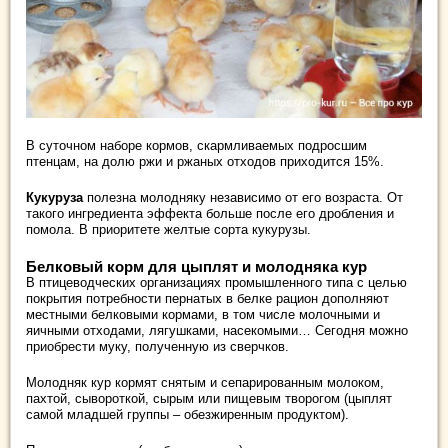
В суточном наборе кормов, скармливаемых подросшим
птенцам, на долю ржи и ржаных отходов приходится 15%.
Кукуруза
полезна молодняку независимо от его возраста. От
такого ингредиента эффекта больше после его дробления и
помола. В приоритете желтые сорта кукурузы.
Белковый корм для цыплят и молодняка кур
В птицеводческих организациях промышленного типа с целью
покрытия потребности пернатых в белке рацион дополняют
местными белковыми кормами, в том числе молочными и
яичными отходами, лягушками, насекомыми… Сегодня можно
приобрести муку, полученную из сверчков.
Молодняк кур кормят снятым и сепарированным молоком,
пахтой, сывороткой, сырым или пищевым творогом (цыплят
самой младшей группы – обезжиренным продуктом).