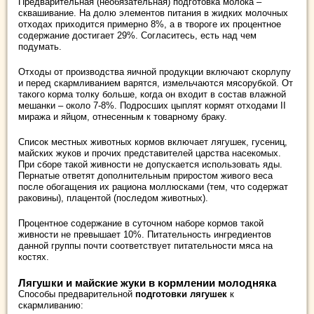
Предварительная (необязательная) подготовка молока –
сквашивание. На долю элементов питания в жидких молочных
отходах приходится примерно 8%, а в твороге их процентное
содержание достигает 29%. Согласитесь, есть над чем
подумать.
Отходы от производства яичной продукции включают скорлупу
и перед скармливанием варятся, измельчаются мясорубкой. От
такого корма толку больше, когда он входит в состав влажной
мешанки – около 7-8%. Подросших цыплят кормят отходами II
миража и яйцом, отнесенным к товарному браку.
Список местных животных кормов включает лягушек, гусениц,
майских жуков и прочих представителей царства насекомых.
При сборе такой живности не допускается использовать яды.
Пернатые ответят дополнительным приростом живого веса
после обогащения их рациона моллюсками (тем, что содержат
раковины), плацентой (последом животных).
Процентное содержание в суточном наборе кормов такой
живности не превышает 10%. Питательность ингредиентов
данной группы почти соответствует питательности мяса на
костях.
Лягушки и майские жуки в кормлении молодняка
Способы предварительной
подготовки лягушек
к
скармливанию: