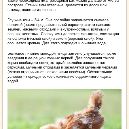
также необходима яма, роющаяся как можно дальше от жилых
построек. Стенки ямы отвесные, делаются из досок или
выкладываются из кирпича.
Глубина ямы – 3/4 м. Она послойно заполняется сначала
соломой (после предварительной нарезки), затем навозом,
землей, мясными отходами и внутренностями, взятыми у
павших животных. Сверху ямы делается «крышка», состоящая
из соломы (нижний слой) и земли (верхний слой). Яма
орошается кровью. Для этого подходит и обычная вода.
Белковое питание молодой птицы заметно улучшается после
введения в ее рацион мучных червей. Для получения такого
корма необходим ящик, который послойно заполняется
отрубями, мучными отходами и заселяется мучными червями
(можно ограничиться несколькими особями). Обязательное
условие – периодическое смачивание содержимого ящика
водой.