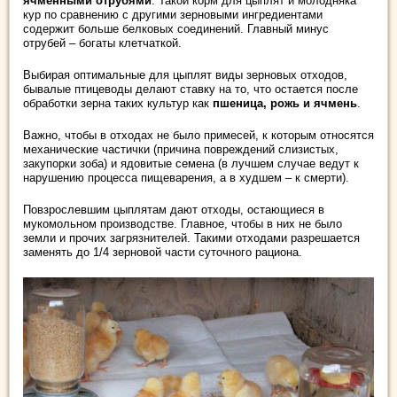
ячменными отрубями
. Такой корм для цыплят и молодняка
кур по сравнению с другими зерновыми ингредиентами
содержит больше белковых соединений. Главный минус
отрубей – богаты клетчаткой.
Выбирая оптимальные для цыплят виды зерновых отходов,
бывалые птицеводы делают ставку на то, что остается после
обработки зерна таких культур как
пшеница, рожь и ячмень
.
Важно, чтобы в отходах не было примесей, к которым относятся
механические частички (причина повреждений слизистых,
закупорки зоба) и ядовитые семена (в лучшем случае ведут к
нарушению процесса пищеварения, а в худшем – к смерти).
Повзрослевшим цыплятам дают отходы, остающиеся в
мукомольном производстве. Главное, чтобы в них не было
земли и прочих загрязнителей. Такими отходами разрешается
заменять до 1/4 зерновой части суточного рациона.