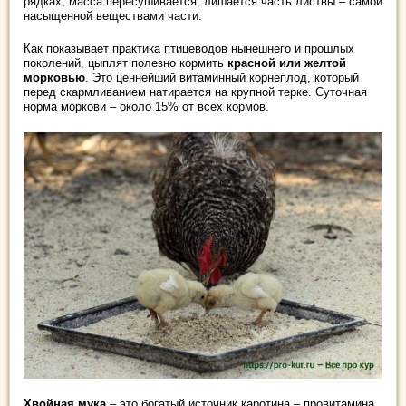
рядках, масса пересушивается, лишается часть листвы – самой
насыщенной веществами части.
Как показывает практика птицеводов нынешнего и прошлых
поколений, цыплят полезно кормить
красной или желтой
морковью
. Это ценнейший витаминный корнеплод, который
перед скармливанием натирается на крупной терке. Суточная
норма моркови – около 15% от всех кормов.
Хвойная мука
– это богатый источник каротина – провитамина