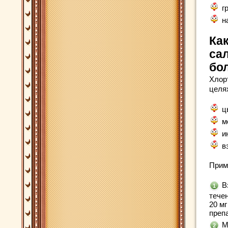
г
н
Ка
са
бо
Хлор
целя
ц
м
и
в
Прим
В
тече
20 м
препа
М