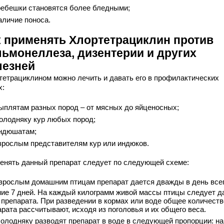
ребешки становятся более бледными;
аличие поноса.
к применять Хлортетрациклин против
льмонеллеза, дизентерии и других
лезней
тетрациклином можно лечить и давать его в профилактических
х:
ыплятам разных пород – от мясных до яйценосных;
олодняку кур любых пород;
ндюшатам;
зрослым представителям кур или индюков.
енять данный препарат следует по следующей схеме:
зрослым домашним птицам препарат дается дважды в день всег
ние 7 дней. На каждый килограмм живой массы птицы следует д
г препарата. При разведении в кормах или воде общее количеств
рата рассчитывают, исходя из поголовья и их общего веса.
олодняку разводят препарат в воде в следующей пропорции: на