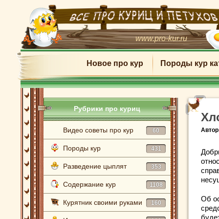
www.pro-kur.ru
Новое про кур
Породы кур ка
Рубрики про куриц
Хл
Видео советы про кур
Автор
60
Породы кур
431
Добр
отно
Разведение цыплят
353
спра
несу
Содержание кур
1108
Об о
Курятник своими руками
160
сред
буде