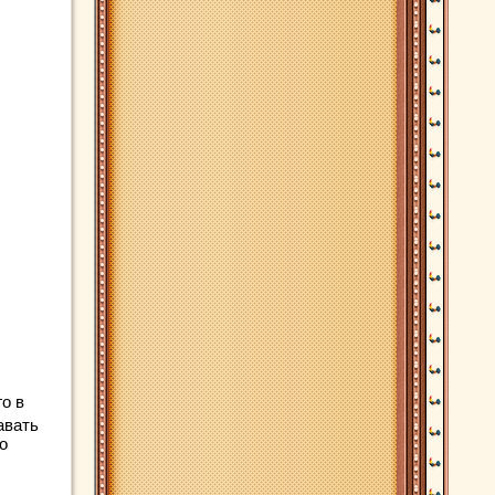
о в
авать
о