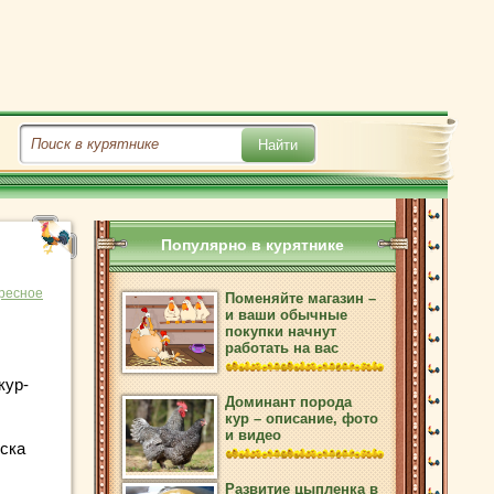
Популярно в курятнике
ресное
Поменяйте магазин –
и ваши обычные
покупки начнут
работать на вас
кур-
Доминант порода
кур – описание, фото
и видео
ска
Развитие цыпленка в