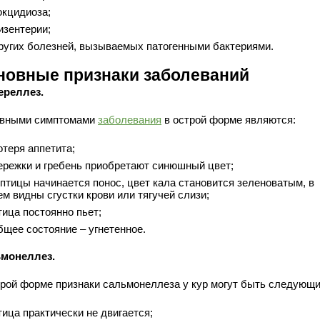
окцидиоза;
изентерии;
ругих болезней, вызываемых патогенными бактериями.
новные признаки заболеваний
ереллез.
вными симптомами
заболевания
в острой форме являются:
отеря аппетита;
ережки и гребень приобретают синюшный цвет;
 птицы начинается понос, цвет кала становится зеленоватым, в
ем видны сгустки крови или тягучей слизи;
тица постоянно пьет;
бщее состояние – угнетенное.
монеллез.
трой форме признаки сальмонеллеза у кур могут быть следующи
тица практически не двигается;