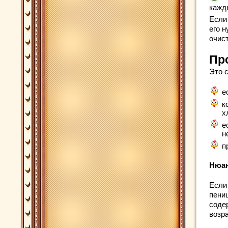
кажд
Если 
его 
очис
Пр
Это 
е
к
х
е
н
п
Нюан
Если
пени
соде
возр