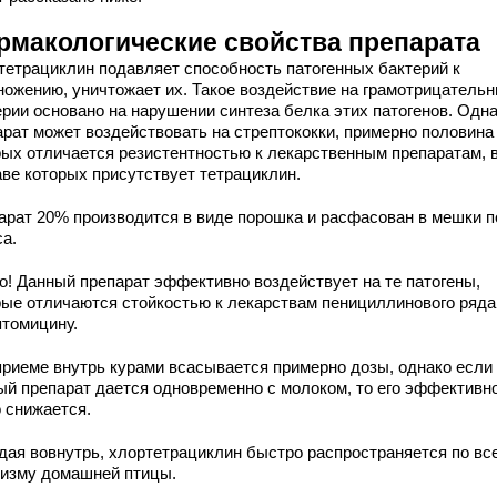
рмакологические свойства препарата
тетрациклин подавляет способность патогенных бактерий к
ножению, уничтожает их. Такое воздействие на грамотрицатель
ерии основано на нарушении синтеза белка этих патогенов. Одн
арат может воздействовать на стрептококки, примерно половина
рых отличается резистентностью к лекарственным препаратам, 
аве которых присутствует тетрациклин.
арат 20% производится в виде порошка и расфасован в мешки п
са.
о! Данный препарат эффективно воздействует на те патогены,
рые отличаются стойкостью к лекарствам пенициллинового ряда
птомицину.
приеме внутрь курами всасывается примерно дозы, однако если
ый препарат дается одновременно с молоком, то его эффективн
о снижается.
дая вовнутрь, хлортетрациклин быстро распространяется по вс
низму домашней птицы.