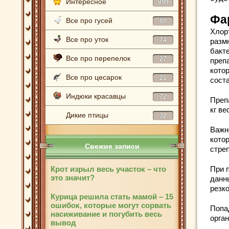
Интересное
899
Фа
Все про гусей
80
Хлор
Все про уток
74
разм
бакт
Все про перепелок
27
преп
кото
Все про цесарок
21
сост
Индюки красавцы
72
Преп
кг ве
Дикие птицы
32
Важн
кото
Свежие записи
стре
Крот изрыл весь участок – что
При 
это значит?
данн
резк
Курица решила стать мамой – 15
ошибок, которые могут сорвать
Попа
насиживание и погубить весь
орга
вывод