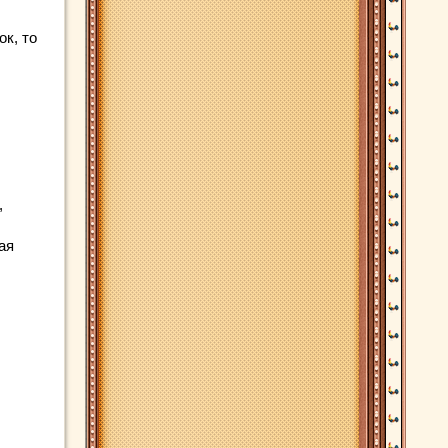
ок, то
,
ая