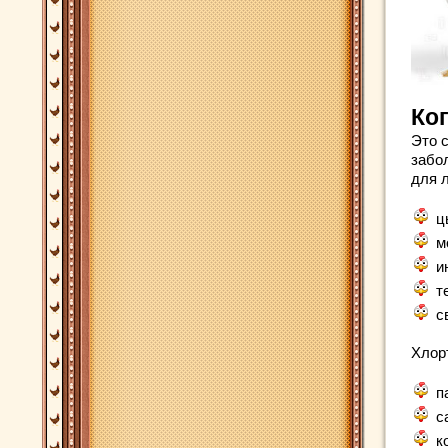
Ко
Это 
забо
для 
ц
м
и
т
с
Хлор
п
с
к