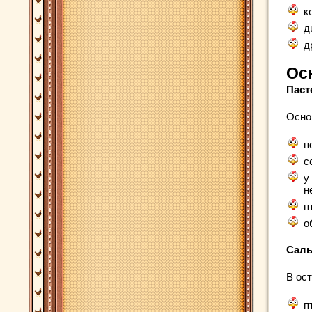
к
д
д
Ос
Паст
Осно
п
с
у
н
п
о
Саль
В ос
п