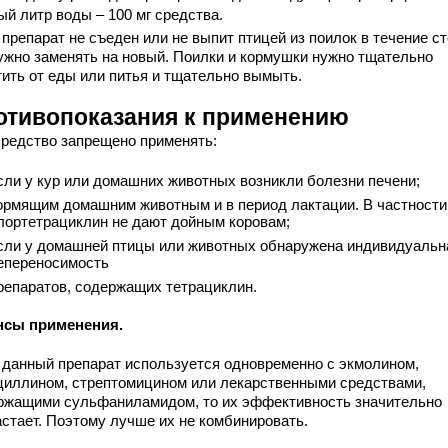
ый литр воды – 100 мг средства.
препарат не съеден или не выпит птицей из поилок в течение ст
нужно заменять на новый. Поилки и кормушки нужно тщательно
тить от еды или питья и тщательно вымыть.
отивопоказания к применению
средство запрещено применять:
сли у кур или домашних животных возникли болезни печени;
ормящим домашним животным и в период лактации. В частности
лортетрациклин не дают дойным коровам;
сли у домашней птицы или животных обнаружена индивидуальн
епереносимость
репаратов, содержащих тетрациклин.
сы применения.
 данный препарат используется одновременно с экмолином,
циллином, стрептомицином или лекарственными средствами,
ржащими сульфаниламидом, то их эффективность значительно
астает. Поэтому лучше их не комбинировать.