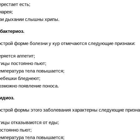
ерестает есть;
иарея;
ри дыхании слышны хрипы.
бактериоз.
острой форме болезни у кур отмечаются следующие признаки:
еряется аппетит;
тицы постоянно пьют;
емпература тела повышается;
ребешки бледнеют;
озможно появление поноса.
идиоз.
острой формы этого заболевания характерны следующие призна
тицы отказываются от еды;
остоянно пьют;
емпература тела повышается;