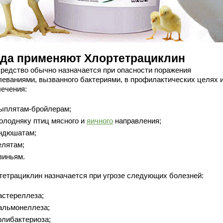
гда применяют Хлортетрациклин
средство обычно назначается при опасности поражения
леваниями, вызванного бактериями, в профилактических целях 
лечения:
ыплятам-бройлерам;
олодняку птиц мясного и
яичного
направления;
ндюшатам;
елятам;
виньям.
тетрациклин назначается при угрозе следующих болезней:
астереллеза;
альмонеллеза;
олибактериоза;