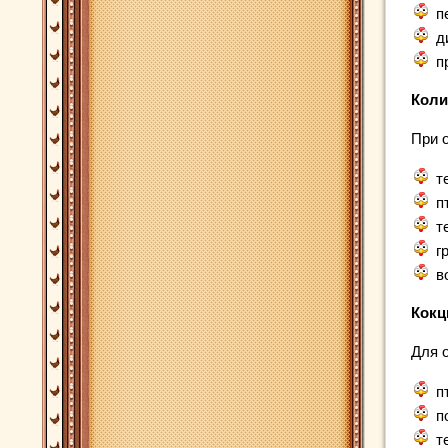
п
д
п
Коли
При 
т
п
т
г
в
Кокц
Для 
п
п
т