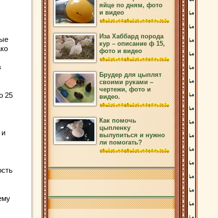
яйце по дням, фото
и видео
Иза Хаббард порода
ные
кур – описание ф 15,
ако
фото и видео
в
Брудер для цыплят
своими руками –
чертежи, фото и
о 25
видео.
Как помочь
цыпленку
 и
вылупиться и нужно
ли помогать?
ость
ему