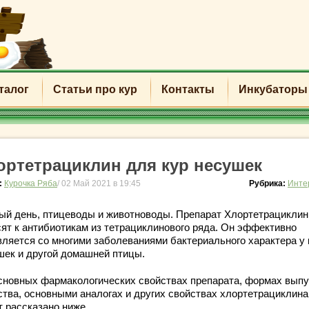
талог
Статьи про кур
Контакты
Инкубаторы
ортетрациклин для кур несушек
:
Курочка Ряба
/ 02 Май 2021 в 19:45
Рубрика:
Инте
ый день, птицеводы и животноводы. Препарат Хлортетрациклин
сят к антибиотикам из тетрациклинового ряда. Он эффективно
вляется со многими заболеваниями бактериального характера у 
шек и другой домашней птицы.
сновных фармакологических свойствах препарата, формах выпу
ства, основными аналогах и других свойствах хлортетрациклина
т рассказано ниже.