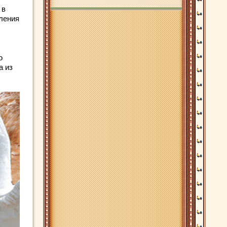
 в
ления
о
а из