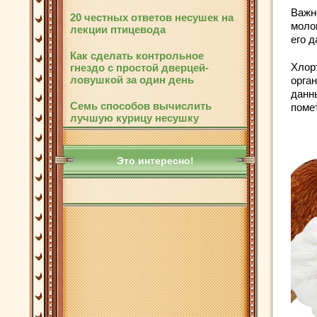
Важн
20 честных ответов несушек на
моло
лекции птицевода
его д
Как сделать контрольное
Хлор
гнездо с простой дверцей-
ловушкой за один день
орга
данн
Семь способов вычислить
помет
лучшую курицу несушку
Это интересно!