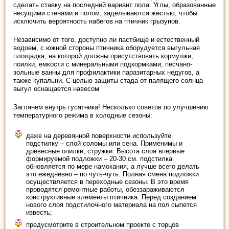
сделать ставку на последний вариант пола. Углы, образованные
несущими стенами и полом, заделываются жестью, чтобы
исключить вероятность набегов на птичник грызунов.
Независимо от того, доступно ли пастбище и естественный
водоем, с южной стороны птичника оборудуется выгульная
площадка, на которой должны присутствовать кормушки,
поилки, емкости с минеральными подкормками, песчано-
зольные ванны для профилактики паразитарных недугов, а
также купальни. С целью защиты стада от палящего солнца
выгул оснащается навесом
Заглянем внутрь гусятника! Несколько советов по улучшению
температурного режима в холодные сезоны:
даже на деревянной поверхности используйте
подстилку – слой соломы или сена. Применимы и
древесные опилки, стружки. Высота слоя впервые
формируемой подложки – 20-30 см. подстилка
обновляется по мере намокания, а лучше всего делать
это ежедневно – по чуть-чуть. Полная смена подложки
осуществляется в переходные сезоны. В это время
проводятся ремонтные работы, обеззараживаются
конструктивные элементы птичника. Перед созданием
нового слоя подстилочного материала на пол сыпется
известь;
предусмотрите в строительном проекте с торцов