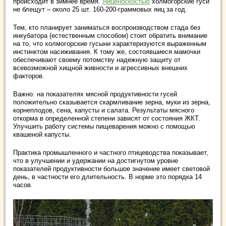
происходит в зимнее время.
Яйценоскостью
холмогорские гуси
не блещут – около 25 шт. 160-200-граммовых яиц за год.
Тем, кто планирует заниматься воспроизводством стада без
инкубатора (естественным способом) стоит обратить внимание
на то, что холмогорские гусыни характеризуются выраженным
инстинктом насиживания. К тому же, состоявшиеся мамочки
обеспечивают своему потомству надежную защиту от
всевозможной хищной живности и агрессивных внешних
факторов.
Важно: на показателях мясной продуктивности гусей
положительно сказывается скармливание зерна, муки из зерна,
корнеплодов, сена, капусты и салата. Результаты мясного
откорма в определенной степени зависят от состояния ЖКТ.
Улучшить работу системы пищеварения можно с помощью
квашеной капусты.
Практика промышленного и частного птицеводства показывает,
что в улучшении и удержании на достигнутом уровне
показателей продуктивности большое значение имеет световой
день, в частности его длительность. В норме это порядка 14
часов.