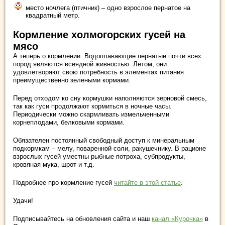
место ночлега (птичник) – одно взрослое пернатое на
квадратный метр.
Кормление холмогорских гусей на
мясо
А теперь о кормлении. Водоплавающие пернатые почти всех
пород являются всеядной живностью. Летом, они
удовлетворяют свою потребность в элементах питания
преимущественно зелеными кормами.
Перед отходом ко сну кормушки наполняются зерновой смесь,
так как гуси продолжают кормиться в ночные часы.
Периодически можно скармливать измельченными
корнеплодами, белковыми кормами.
Обязателен постоянный свободный доступ к минеральным
подкормкам – мелу, поваренной соли, ракушечнику. В рационе
взрослых гусей уместны рыбные потроха, субпродукты,
кровяная мука, шрот и т.д.
Подробнее про кормление гусей
читайте в этой статье
.
Удачи!
Подписывайтесь на обновления сайта и наш
канал «Курочка»
в