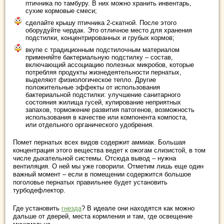
птичника по тамбуру. В них можно хранить инвентарь,
сухие кормовые смеси;
сделайте крышу птичника 2-скатной. После этого
оборудуйте чердак. Это отличное место для хранения
подстилки, концентрированных и грубых кормов;
вкупе с традиционным подстилочным материалом
применяйте бактериальную подстилку – состав,
включающий ассоциацию полезных микробов, которые
потребляя продукты жизнедеятельности пернатых,
выделяют физиологическое тепло. Другие
положительные эффекты от использования
бактериальной подстилки: улучшение санитарного
состояния жилища гусей, купирование неприятных
запахов, торможение развития патогенов, возможность
использования в качестве или компонента компоста,
или отдельного органического удобрения.
Помет пернатых всех видов содержит аммиак. Большая
концентрация этого вещества ведет к ожогам слизистой, в том
числе дыхательной системы. Отсюда вывод – нужна
вентиляция. О ней мы уже говорили. Отметим лишь еще один
важный момент – если в помещении содержится большое
поголовье пернатых правильнее будет установить
турбодефлектор.
Где установить
гнезда
? В идеале они находятся как можно
дальше от дверей, места кормления и там, где освещение