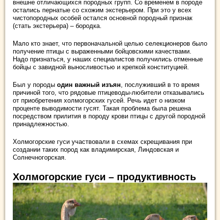
внешне отличающихся породных групп. Со временем в породе
остались пернатые со схожим экстерьером. При это у всех
чистопородных особей остался основной породный признак
(стать экстерьера) – бородка.
Мало кто знает, что первоначальной целью селекционеров было
получение птицы с выраженными бойцовскими качествами.
Надо признаться, у наших специалистов получились отменные
бойцы с завидной выносливостью и крепкой конституцией.
Был у породы
один важный изъян
, послуживший в то время
причиной того, что рядовые птицеводы-любители отказывались
от приобретения холмогорских гусей. Речь идет о низком
проценте выводимости гусят. Такая проблема была решена
посредством прилития в породу крови птицы с другой породной
принадлежностью.
Холмогорские гуси участвовали в схемах скрещивания при
создании таких пород как владимирская, Линдовская и
Солнечногорская.
Холмогорские гуси – продуктивность