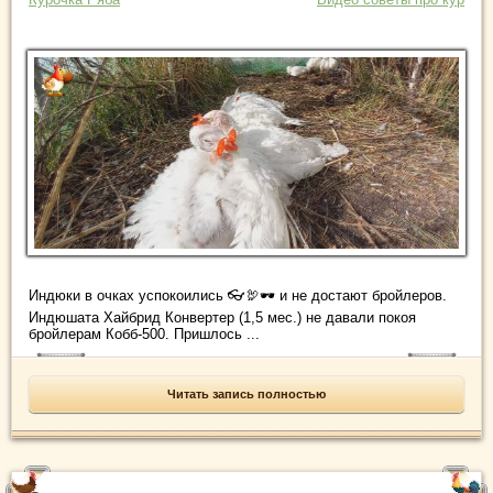
Индюки в очках успокоились 👓🦃🕶️ и не достают бройлеров.
Индюшата Хайбрид Конвертер (1,5 мес.) не давали покоя
бройлерам Кобб-500. Пришлось ...
Читать запись полностью