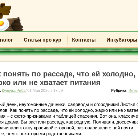
талог
Статьи про кур
Контакты
Инкубаторы
к понять по рассаде, что ей холодно,
рко или не хватает питания
:
Курочка Ряба
/ 01 Май 2026 в 17:59
Рубрика:
Инте
ый день, неугомонные дачники, садоводы и огородники! Листья 
лов. Как понять по рассаде, что ей холодно, жарко или не хвата
ия – с фото-признаками и таблицей спасения. Вот она, классич
ая драма. Вы растили рассаду, как родную. Поливали, досвечив
ачивали к окну красивой стороной, разговаривали с ней почти
ее, чем с некоторыми родственниками.