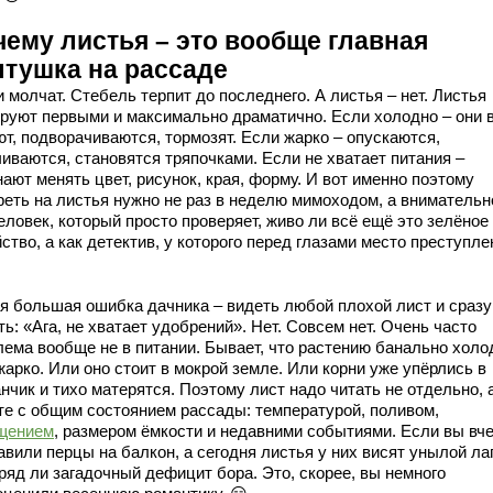
чему листья – это вообще главная
лтушка на рассаде
 молчат. Стебель терпит до последнего. А листья – нет. Листья
ируют первыми и максимально драматично. Если холодно – они в
ют, подворачиваются, тормозят. Если жарко – опускаются,
чиваются, становятся тряпочками. Если не хватает питания –
ают менять цвет, рисунок, края, форму. И вот именно поэтому
реть на листья нужно не раз в неделю мимоходом, а внимательн
еловек, который просто проверяет, живо ли всё ещё это зелёное
ство, а как детектив, у которого перед глазами место преступле
я большая ошибка дачника – видеть любой плохой лист и сразу
ь: «Ага, не хватает удобрений». Нет. Совсем нет. Очень часто
лема вообще не в питании. Бывает, что растению банально холо
арко. Или оно стоит в мокрой земле. Или корни уже упёрлись в
нчик и тихо матерятся. Поэтому лист надо читать не отдельно, 
те с общим состоянием рассады: температурой, поливом,
щением
, размером ёмкости и недавними событиями. Если вы вч
авили перцы на балкон, а сегодня листья у них висят унылой ла
ряд ли загадочный дефицит бора. Это, скорее, вы немного