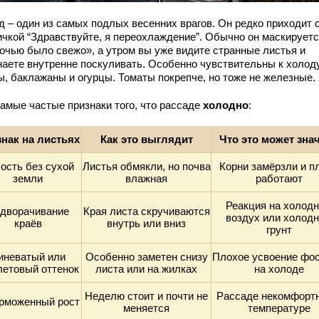
д – один из самых подлых весенних врагов. Он редко приходит 
ичкой “Здравствуйте, я переохлаждение”. Обычно он маскируетс
ночью было свежо», а утром вы уже видите странные листья и
наете внутренне поскуливать. Особенно чувствительны к холод
ы, баклажаны и огурцы. Томаты покрепче, но тоже не железные.
самые частые признаки того, что рассаде
холодно
:
нак на листьях
Как это выглядит
Что это может зна
ость без сухой
Листья обмякли, но почва
Корни замёрзли и п
земли
влажная
работают
Реакция на холод
дворачивание
Края листа скручиваются
воздух или холод
краёв
внутрь или вниз
грунт
иневатый или
Особенно заметен снизу
Плохое усвоение фо
етовый оттенок
листа или на жилках
на холоде
Неделю стоит и почти не
Рассаде некомфортн
рможенный рост
меняется
температуре