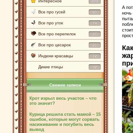
Интересное
899
А по
Все про гусей
80
ночь
пыта
Все про уток
74
побл
стоит
Все про перепелок
27
прос
Все про цесарок
21
Как
жар
Индюки красавцы
72
пр
Дикие птицы
32
Свежие записи
Крот изрыл весь участок – что
это значит?
Курица решила стать мамой – 15
ошибок, которые могут сорвать
насиживание и погубить весь
вывод