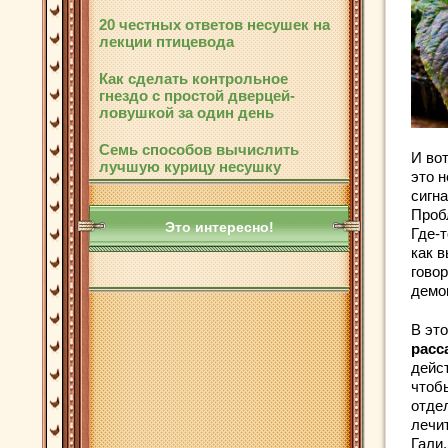
20 честных ответов несушек на
лекции птицевода
Как сделать контрольное
гнездо с простой дверцей-
ловушкой за один день
Семь способов вычислить
И вот
лучшую курицу несушку
это 
сигна
Пробл
Это интересно!
Где-т
как в
говор
демо
В эт
расс
дейст
чтоб
отде
лечи
Гали.