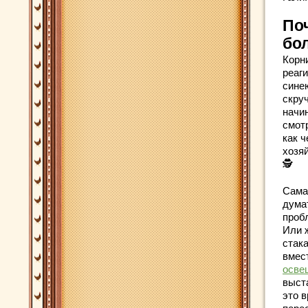
По
бо
Корни
реаг
сине
скру
начин
смот
как ч
хозяй
🕵️
Сама
думат
проб
Или ж
стака
вмес
осве
выст
это в