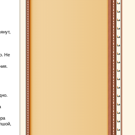
янут,
о. Не
ния.
дно.
а
ера
пшой,