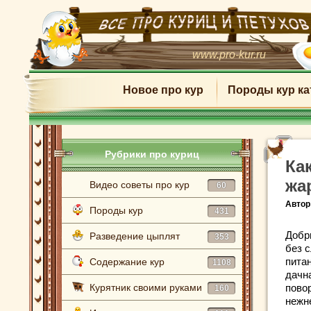
www.pro-kur.ru
Новое про кур
Породы кур ка
Рубрики про куриц
Ка
жа
Видео советы про кур
60
Автор
Породы кур
431
Добр
Разведение цыплят
353
без с
питан
Содержание кур
1108
дачн
Курятник своими руками
повор
160
нежн