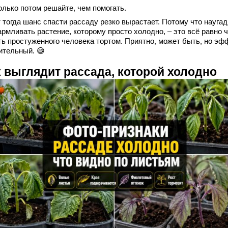
олько потом решайте, чем помогать.
 тогда шанс спасти рассаду резко вырастает. Потому что наугад
рмливать растение, которому просто холодно, – это всё равно 
ть простуженного человека тортом. Приятно, может быть, но эф
ительный. 😄
к выглядит рассада, которой холодно