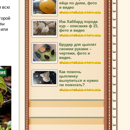
яйце по дням, фото
и всю
и видео
торой
Иза Хаббард порода
 вы
кур – описание ф 15,
 или
фото и видео
Брудер для цыплят
своими руками –
чертежи, фото и
видео.
Как помочь
цыпленку
вылупиться и нужно
ли помогать?