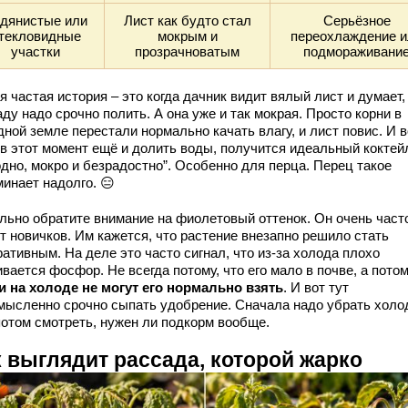
дянистые или
Лист как будто стал
Серьёзное
текловидные
мокрым и
переохлаждение и
участки
прозрачноватым
подмораживани
 частая история – это когда дачник видит вялый лист и думает,
ду надо срочно полить. А она уже и так мокрая. Просто корни в
ной земле перестали нормально качать влагу, и лист повис. И в
 в этот момент ещё и долить воды, получится идеальный коктей
одно, мокро и безрадостно”. Особенно для перца. Перец такое
минает надолго. 😑
льно обратите внимание на фиолетовый оттенок. Он очень част
т новичков. Им кажется, что растение внезапно решило стать
ативным. На деле это часто сигнал, что из-за холода плохо
вается фосфор. Не всегда потому, что его мало в почве, а потом
и на холоде не могут его нормально взять
. И вот тут
мысленно срочно сыпать удобрение. Сначала надо убрать холод
потом смотреть, нужен ли подкорм вообще.
к выглядит рассада, которой жарко