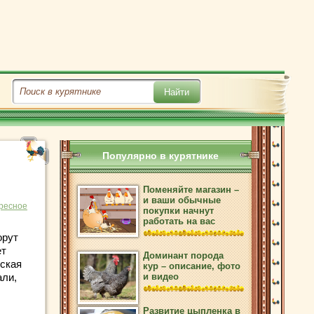
Популярно в курятнике
Поменяйте магазин –
и ваши обычные
ресное
покупки начнут
работать на вас
орут
ет
Доминант порода
еская
кур – описание, фото
али,
и видео
Развитие цыпленка в