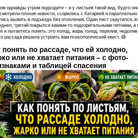
том однажды утром подходите – и у листьев такой вид, будто он
 смотрели плохие новости, ссорились с батареей и параллельно
лись выжить в подъезде без отопления. Один лист скрутился, в
еднел, третий покрылся какими-то подозрительными пятнами, а
е и пытаетесь понять: это холод, жара, голод, перелив, недолив
то рассада решила устроить вам психологический квест. 😅
 понять по рассаде, что ей холодно,
ко или не хватает питания – с фото-
изнаками и таблицей спасения