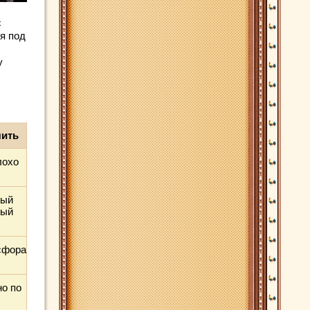
с
я под
у
чить
лохо
ный
ный
сфора
о по