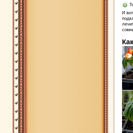
Т
И вот
подка
лечи
сомн
Ка