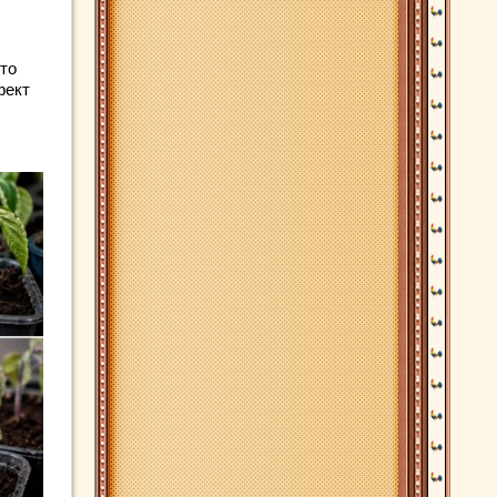
что
фект