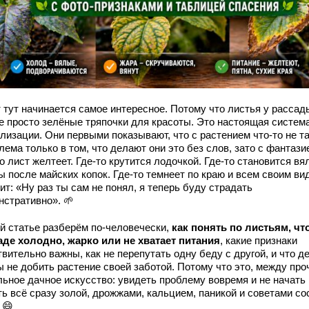
 тут начинается самое интересное. Потому что листья у рассад
не просто зелёные тряпочки для красоты. Это настоящая систем
лизации. Они первыми показывают, что с растением что-то не та
ема только в том, что делают они это без слов, зато с фантази
о лист желтеет. Где-то крутится лодочкой. Где-то становится вя
ы после майских копок. Где-то темнеет по краю и всем своим ви
ит: «Ну раз ты сам не понял, я теперь буду страдать
нстративно». 🌱
ой статье разберём по-человечески,
как понять по листьям, чт
аде холодно, жарко или не хватает питания
, какие признаки
вительно важны, как не перепутать одну беду с другой, и что д
ы не добить растение своей заботой. Потому что это, между про
льное дачное искусство: увидеть проблему вовремя и не начать
ть всё сразу золой, дрожжами, кальцием, паникой и советами со
 😄