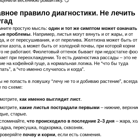
оценили весеннюю романтику. 😏
авное правило диагностики. Не лечить
угад
мните простую мысль:
один и тот же симптом может означать
ые проблемы
. Например, листья могут вянуть и от жары, и от
да, и от пересушивания, и от перелива. Желтизна может быть от
тки азота, а может быть от холодной почвы, при которой корни
то не работают. Фиолетовый оттенок бывает при недостатке фо
ает при переохлаждении. То есть диагностика рассады – это не
ие на кофейной гуще, а нормальная логика. Не “что бы туда
ать”, а “что именно случилось и когда”.
 не попасть в ловушку “лечу не то и добиваю растение”, всегда
 по схеме:
мотрите,
как именно выглядит лист
.
мотрите,
какие листья пострадали первыми
– нижние, верхни
дые, старые.
споминайте,
что происходило в последние 2–3 дня
– жара, хо
адка, пересушка, подкормка, сквозняк.
роверяйте
почву и корни
, если есть сомнения.