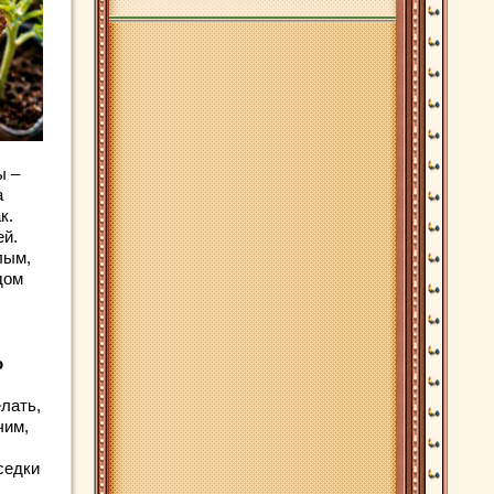
ы –
а
к.
ей.
лым,
дом
о
елать,
чим,
седки