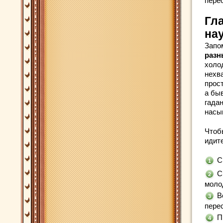
пере
Гл
на
Запо
разн
холо
нехва
прос
а быв
гадан
насып
Чтобы
идите
С
С
моло
В
перес
П