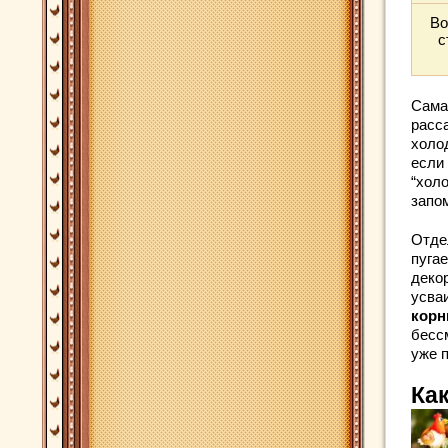
Во
с
Самая
расса
холод
если
“хол
запо
Отде
пугае
декор
усваи
корн
бесс
уже 
Ка