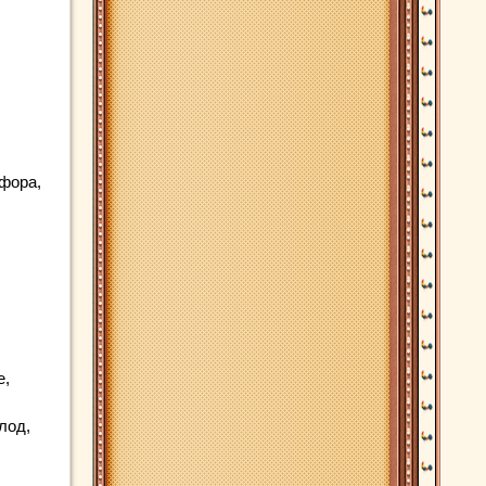
сфора,
е,
лод,