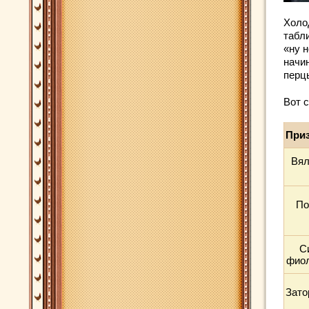
Холо
табл
«ну 
начи
перц
Вот 
Приз
Вял
По
С
фиол
Зато