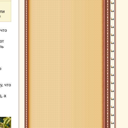
ли
е
 что
от
ль
о
у, что
, а