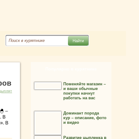
Популярно в курятнике
ров
Поменяйте магазин –
и ваши обычные
цыплят
покупки начнут
работать на вас
🐣 –
Доминант порода
. В
кур – описание, фото
». В
и видео
Развитие цыпленка в