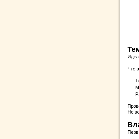
Те
Идеа
Что 
Т
М
Р
Пров
Не в
Вл
Перв