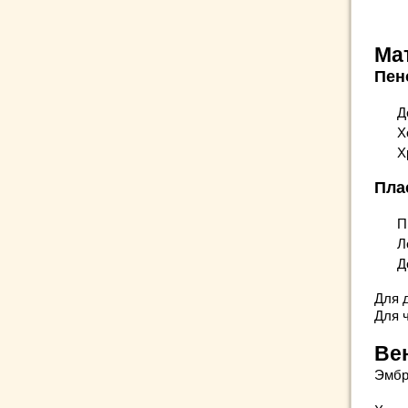
Ма
Пен
Д
Х
Х
Пла
П
Л
Д
Для 
Для ч
Ве
Эмбр