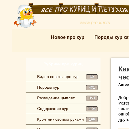
www.pro-kur.ru
Новое про кур
Породы кур ка
Рубрики про куриц
Ка
че
Видео советы про кур
60
Автор
Породы кур
431
Добр
Разведение цыплят
353
мате
чест
Содержание кур
1104
одно
Курятник своими руками
друг
160