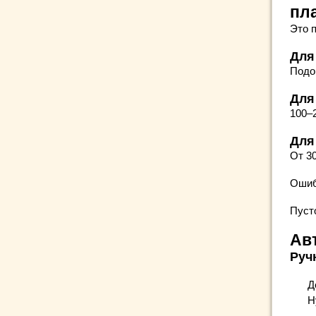
пл
Это п
Для 
Подо
Для
100–
Для
От 3
Ошиб
Пуст
Ав
Руч
Д
Н