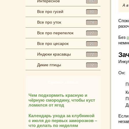
Интересное
897
А в
Все про гусей
80
Спок
Все про уток
74
разо
Все про перепелок
27
Без
немн
Все про цесарок
21
За
Индюки красавцы
72
Инку
Дикие птицы
32
Он:
Свежие записи
П
К
Чем подкормить красную и
П
чёрную смородину, чтобы куст
ломился от ягод
Д
Календарь ухода за клубникой
Если
с июля до первых заморозков –
неза
что делать по неделям