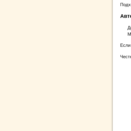
Подх
Авт
Д
М
Если
Чест