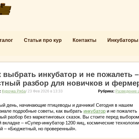
талог
Статьи про кур
Контакты
Инкубаторы
к выбрать инкубатор и не пожалеть –
стный разбор для новичков и ферме
:
Курочка Ряба
/ 23 Фев 2026 в 13:33
Рубрика:
Разведение 
ый день, начинающие птицеводы и дачники! Сегодня в нашем
риале подробные советы, как выбрать
инкубатор
и не пожалеть 
ный разбор без маркетинговых сказок. Вы стоите перед выбором
й вкладке – «Супер-инкубатор 1200 яиц, космические технологии
ой – «Бюджетный, но проверенный».