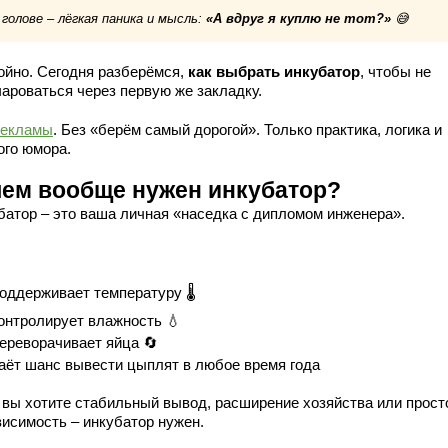
 голове – лёгкая паника и мысль:
«А вдруг я куплю не тот?»
😅
ойно. Сегодня разберёмся,
как выбрать инкубатор
, чтобы не
чароваться через первую же закладку.
рекламы
. Без «берём самый дорогой». Только практика, логика и
ого юмора.
чем вообще нужен инкубатор?
батор – это ваша личная «наседка с дипломом инженера».
оддерживает температуру 🌡️
онтролирует влажность 💧
ереворачивает яйца 🔄
аёт шанс вывести цыплят в любое время года
 вы хотите стабильный вывод, расширение хозяйства или прост
висимость – инкубатор нужен.