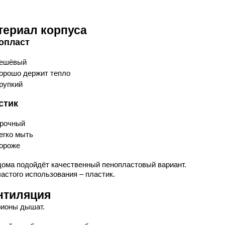
териал корпуса
опласт
ешёвый
орошо держит тепло
рупкий
стик
рочный
егко мыть
ороже
дома подойдёт качественный пенопластовый вариант.
астого использования – пластик.
нтиляция
ионы дышат.