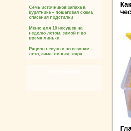
Ка
Семь источников запаха в
че
курятнике – пошаговая схема
спасения подстилки
Меню для 10 несушек на
неделю летом, зимой и во
время линьки
Рацион несушки по сезонам –
лето, зима, линька, жара
Это интересно!
Гл