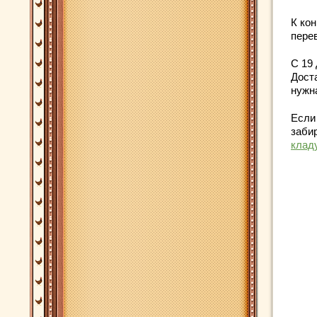
К ко
пере
С 19
Дост
нужна
Если
заби
клад