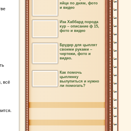
яйце по дням, фото
и видео
тве
Иза Хаббард порода
кур – описание ф 15,
фото и видео
Брудер для цыплят
своими руками –
чертежи, фото и
видео.
ть
Как помочь
цыпленку
вылупиться и нужно
, всё
ли помогать?
вится.