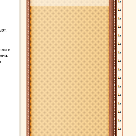
ют.
али в
ния.
ь