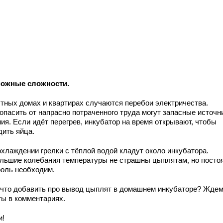
ожные сложности.
стных домах и квартирах случаются перебои электричества.
опасить от напрасно потраченного труда могут запасные источн
ия. Если идёт перегрев, инкубатор на время открывают, чтобы
дить яйца.
охлаждении грелки с тёплой водой кладут около инкубатора.
льшие колебания температуры не страшны цыплятам, но посто
роль необходим.
 что добавить про вывод цыплят в домашнем инкубаторе? Жде
ты в комментариях.
и!