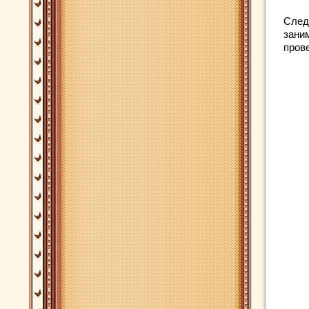
След
зани
прове