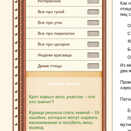
Интересное
899
Как 
птиц
Все про гусей
80
яиц с
Все про уток
74
О
Все про перепелок
С
27
Я
Все про цесарок
21
Б
Индюки красавцы
72
О
Из м
Дикие птицы
32
два ж
Пров
Свежие записи
хоро
Крот изрыл весь участок – что
Пато
это значит?
Е
Курица решила стать мамой – 15
ошибок, которые могут сорвать
П
насиживание и погубить весь
мутне
вывод