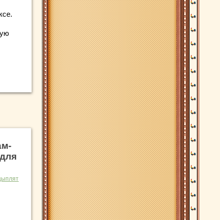
ксе.
ную
ам-
 для
цыплят