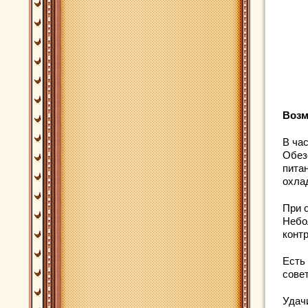
Возм
В ча
Обез
питан
охла
При 
Небо
конт
Есть
сове
Удач