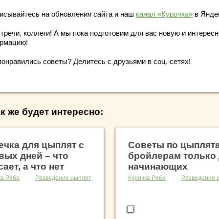
исывайтесь на обновления сайта и наш
канал «Курочка»
в Янде
тречи, коллеги! А мы пока подготовим для вас новую и интерес
рмацию!
понравились советы? Делитесь с друзьями в соц. сетях!
к же будет интересно:
ечка для цыплят с
Советы по цыплят
вых дней – что
бройлерам только
сает, а что нет
начинающих
ка Ряба
Разведение цыплят
Курочка Ряба
Разведение 