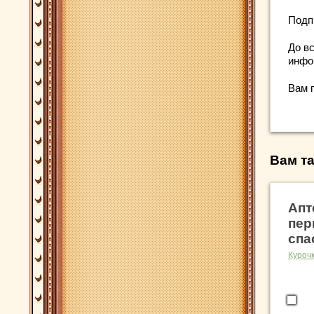
Подп
До вс
инфо
Вам 
Вам та
Апт
пер
спа
Куроч