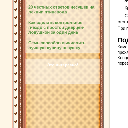
Ж
20 честных ответов несушек на
К
лекции птицевода
С
желт
Как сделать контрольное
гнездо с простой дверцей-
При 
ловушкой за один день
По
Семь способов вычислить
Каме
лучшую курицу несушку
прохл
Конц
пере
Это интересно!