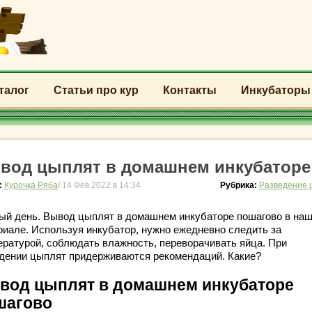
талог
Статьи про кур
Контакты
Инкубаторы
вод цыплят в домашнем инкубаторе
:
Курочка Ряба
/ 14 Фев 2022 в 14:34
Рубрика:
Разведение 
ый день. Вывод цыплят в домашнем инкубаторе пошагово в на
риале. Используя инкубатор, нужно ежедневно следить за
ературой, соблюдать влажность, переворачивать яйца. При
дении цыплят придерживаются рекомендаций. Какие?
вод цыплят в домашнем инкубаторе
шагово