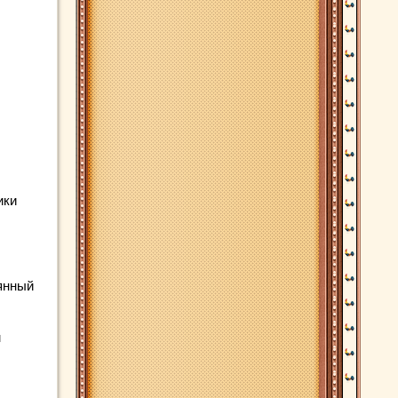
ики
янный
м