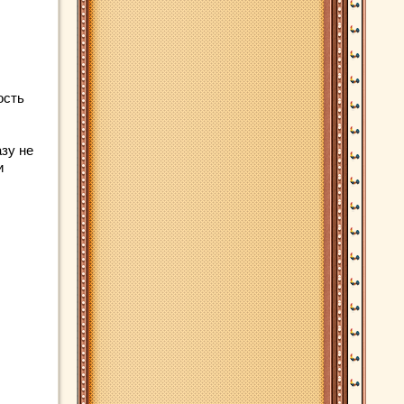
ость
зу не
и