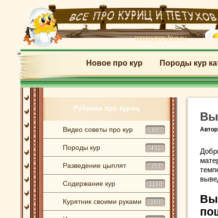
www.pro-kur.ru
Новое про кур
Породы кур ка
Рубрики про куриц
Вы
Видео советы про кур
Автор
60
Породы кур
431
Добр
мате
Разведение цыплят
353
темп
выве
Содержание кур
1108
Вы
Курятник своими руками
160
по