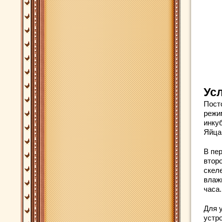
Ус
Пост
режи
инку
Яйца
В пе
втор
скел
влаж
часа.
Для 
устр