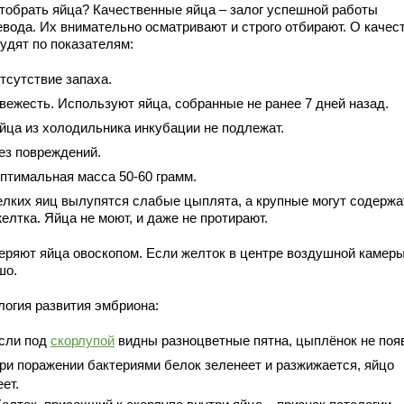
отобрать яйца? Качественные яйца – залог успешной работы
евода. Их внимательно осматривают и строго отбирают. О качес
удят по показателям:
тсутствие запаха.
вежесть. Используют яйца, собранные не ранее 7 дней назад.
йца из холодильника инкубации не подлежат.
ез повреждений.
птимальная масса 50-60 грамм.
елких яиц вылупятся слабые цыплята, а крупные могут содержа
елтка. Яйца не моют, и даже не протирают.
еряют яйца овоскопом. Если желток в центре воздушной камеры
шо.
логия развития эмбриона:
сли под
скорлупой
видны разноцветные пятна, цыплёнок не поя
ри поражении бактериями белок зеленеет и разжижается, яйцо
ет.