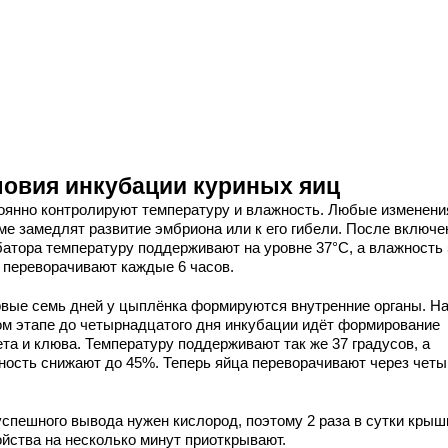
ловия инкубации куриных яиц
оянно контролируют температуру и влажность. Любые изменени
ме замедлят развитие эмбриона или к его гибели. После включе
батора температуру поддерживают на уровне 37°С, а влажность
 переворачивают каждые 6 часов.
рвые семь дней у цыплёнка формируются внутренние органы. Н
ом этапе до четырнадцатого дня инкубации идёт формирование
ета и клюва. Температуру поддерживают так же 37 градусов, а
ность снижают до 45%. Теперь яйца переворачивают через четы
успешного вывода нужен кислород, поэтому 2 раза в сутки крыш
ойства на несколько минут приоткрывают.