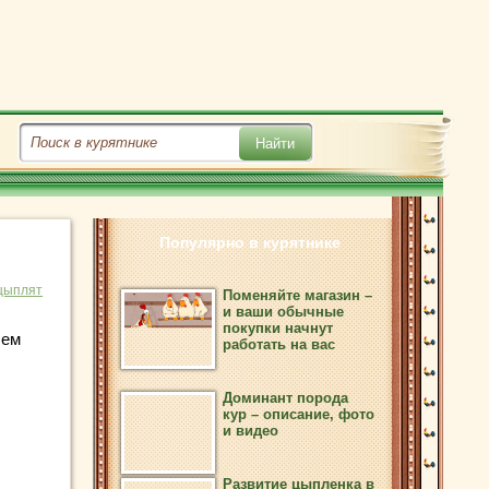
Популярно в курятнике
цыплят
Поменяйте магазин –
и ваши обычные
покупки начнут
шем
работать на вас
Доминант порода
кур – описание, фото
и видео
Развитие цыпленка в