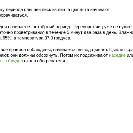
нцу периода слышен писк из яиц, а цыплята начинают
ворачиваться.
 дня начинается четвёртый период. Переворот яиц уже не нужен.
аточно проветривания в течение 5 минут два раза в день. Влажн
 65%, а температура 37,3 градуса.
 все правила соблюдены, начинается вывод цыплят. Цыплят сра
рают, они должны обсохнуть. Потом их подсаживают
наседке
ил
ут в брудер
около обогревателя.