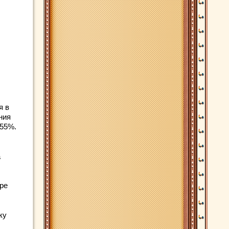
я в
ния
 55%.
а
ре
ку