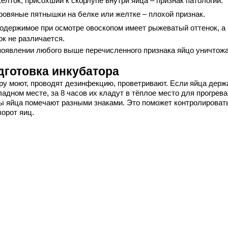
елток, присохший к скорлупе внутри яйца – признак патологии.
ровяные пятнышки на белке или желтке – плохой признак.
одержимое при осмотре овоскопом имеет рыжеватый оттенок, а
ок не различается.
появлении любого выше перечисленного признака яйцо уничтожа
дготовка инкубатора
ру моют, проводят дезинфекцию, проветривают. Если яйца держ
адном месте, за 8 часов их кладут в тёплое место для прогрева
ы яйца помечают разными знаками. Это поможет контролироват
ворот яиц.