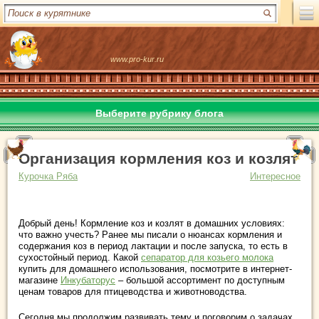
www.pro-kur.ru
Выберите рубрику блога
Организация кормления коз и козлят
Курочка Ряба
Интересное
Добрый день! Кормление коз и козлят в домашних условиях:
что важно учесть? Ранее мы писали о нюансах кормления и
содержания коз в период лактации и после запуска, то есть в
сухостойный период. Какой
сепаратор для козьего молока
купить для домашнего использования, посмотрите в интернет-
магазине
Инкубаторус
– большой ассортимент по доступным
ценам товаров для птицеводства и животноводства.
Сегодня мы продолжим развивать тему и поговорим о задачах,