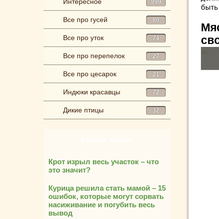
Интересное
899
быть
Все про гусей
80
Мя
Все про уток
св
74
Все про перепелок
27
Все про цесарок
21
Индюки красавцы
72
Дикие птицы
32
Свежие записи
Крот изрыл весь участок – что
это значит?
Курица решила стать мамой – 15
ошибок, которые могут сорвать
насиживание и погубить весь
вывод