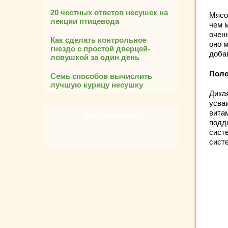
20 честных ответов несушек на
Мясо
лекции птицевода
чем 
очен
Как сделать контрольное
оно 
гнездо с простой дверцей-
доба
ловушкой за один день
Поле
Семь способов вычислить
лучшую курицу несушку
Дика
усваи
вита
Это интересно!
подд
сист
сист