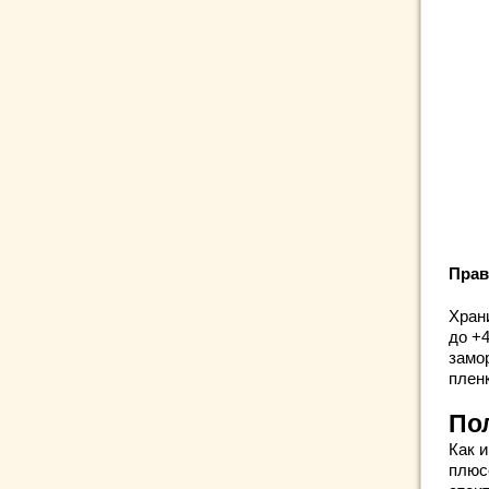
Прав
Хран
до +
замо
пленк
По
Как 
плюс