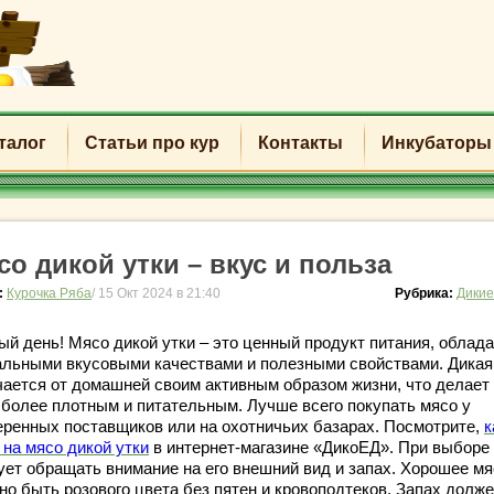
талог
Статьи про кур
Контакты
Инкубаторы
со дикой утки – вкус и польза
:
Курочка Ряба
/ 15 Окт 2024 в 21:40
Рубрика:
Дикие
ый день! Мясо дикой утки – это ценный продукт питания, обла
альными вкусовыми качествами и полезными свойствами. Дикая
чается от домашней своим активным образом жизни, что делает
 более плотным и питательным. Лучше всего покупать мясо у
еренных поставщиков или на охотничьих базарах. Посмотрите,
к
 на мясо дикой утки
в интернет-магазине «ДикоЕД». При выборе
ует обращать внимание на его внешний вид и запах. Хорошее мя
но быть розового цвета без пятен и кровоподтеков. Запах долж