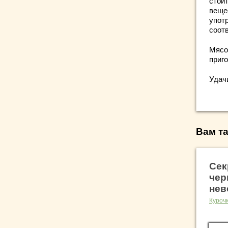
стои
веще
упот
соот
Мясо
приг
Удач
Вам та
Сек
чер
нев
Куроч