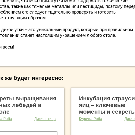
т помнить, что мясо дикой утки может содержать токсические
ства, такие как тяжелые металлы или пестициды, поэтому пере
реблением его следует тщательно проверять и готовить
ветствующим образом.
 дикой утки – это уникальный продукт, который при правильном
отовлении станет настоящим украшением любого стола.
и всем!
к же будет интересно:
реты выращивания
Инкубация страус
ных лебедей в
яиц – ключевые
оле
моменты и секрет
ка Ряба
Дикие птицы
Курочка Ряба
Дикие