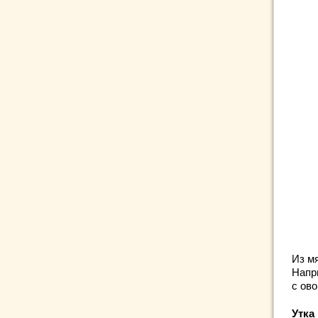
Из м
Напр
с ов
Утка