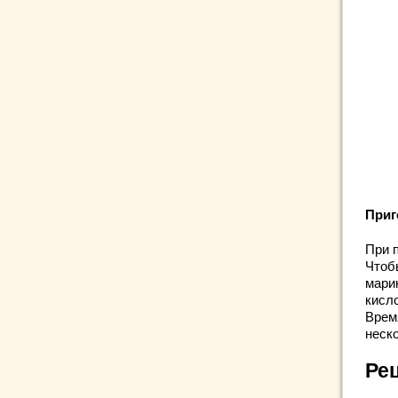
Приг
При 
Чтоб
мари
кисло
Врем
неско
Ре