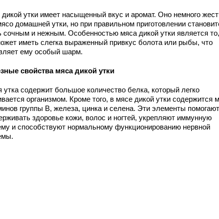
 дикой утки имеет насыщенный вкус и аромат. Оно немного жест
мясо домашней утки, но при правильном приготовлении становит
ь сочным и нежным. Особенностью мяса дикой утки является то,
может иметь слегка выраженный привкус болота или рыбы, что
вляет ему особый шарм.
зные свойства мяса дикой утки
я утка содержит большое количество белка, который легко
вается организмом. Кроме того, в мясе дикой утки содержится 
минов группы B, железа, цинка и селена. Эти элементы помогаю
ерживать здоровье кожи, волос и ногтей, укрепляют иммунную
ему и способствуют нормальному функционированию нервной
емы.