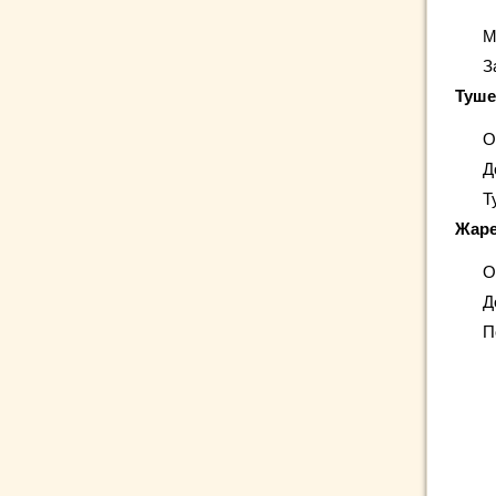
М
З
Туше
О
Д
Т
Жаре
О
Д
П