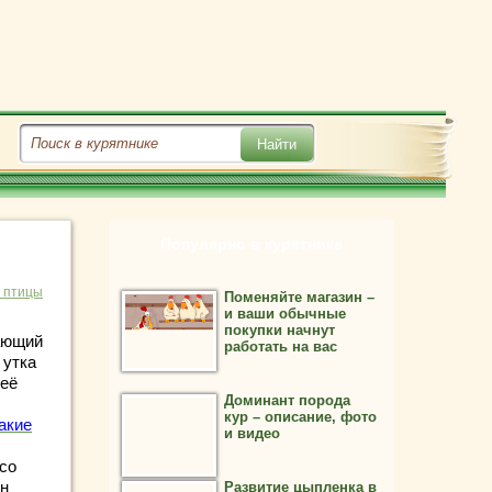
Популярно в курятнике
 птицы
Поменяйте магазин –
и ваши обычные
покупки начнут
дающий
работать на вас
 утка
 её
Доминант порода
кур – описание, фото
акие
и видео
со
ен
Развитие цыпленка в