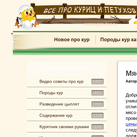
www.pro-kur.ru
Новое про кур
Породы кур ка
Рубрики про куриц
Мя
Видео советы про кур
Автор
60
Породы кур
431
Добр
уник
Разведение цыплят
353
отли
мясо
Содержание кур
1108
пров
цены
Курятник своими руками
160
след
долж