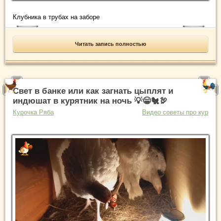
Клубника в трубах на заборе
Читать запись полностью
Свет в банке или как загнать цыплят и
индюшат в курятник на ночь 💡😁🐔🦃
Курочка Ряба
Видео советы про кур