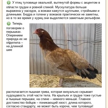
У птиц туловище овальной, вытянутой формы с акцентом в
области грудки и ровной спиной. Мускулатура больше
выражена у наседок, а вожаки кажутся щуплыми, стройными и
длинными. Бедра и голени у вожаков практически не заметны,
но в то же время у куриц они выделяются заметным рельефом.
Теперь
поговорим о
перышках.
Оперением
природа их не
обделила –
на длинной
шее
располагается пышная грива, которая визуально скрывает
худощавость этой части тела. На крыльях и грудке тоже густые
и пышные перышки, на спине – немного меньше. Главное
достоинство бойцов – поникающий хвост, длина которого,
согласно стандарту, не может быть короче, чем туловище!