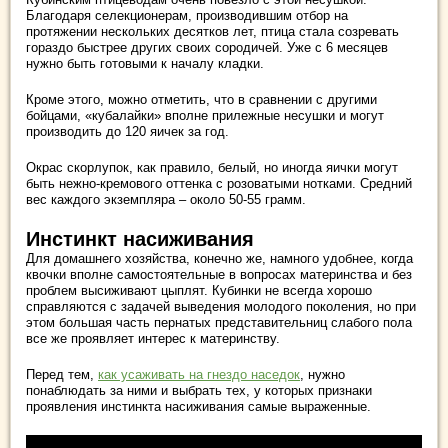
Благодаря селекционерам, производившим отбор на
протяжении нескольких десятков лет, птица стала созревать
гораздо быстрее других своих сородичей. Уже с 6 месяцев
нужно быть готовыми к началу кладки.
Кроме этого, можно отметить, что в сравнении с другими
бойцами, «кубалайки» вполне прилежные несушки и могут
производить до 120 яичек за год.
Окрас скорлупок, как правило, белый, но иногда яички могут
быть нежно-кремового оттенка с розоватыми нотками. Средний
вес каждого экземпляра – около 50-55 грамм.
Инстинкт насиживания
Для домашнего хозяйства, конечно же, намного удобнее, когда
квочки вполне самостоятельные в вопросах материнства и без
проблем высиживают цыплят. Кубинки не всегда хорошо
справляются с задачей выведения молодого поколения, но при
этом большая часть пернатых представительниц слабого пола
все же проявляет интерес к материнству.
Перед тем,
как усаживать на гнездо наседок
, нужно
понаблюдать за ними и выбрать тех, у которых признаки
проявления инстинкта насиживания самые выраженные.