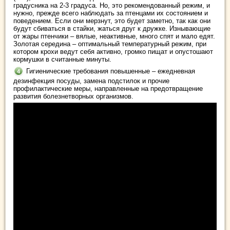
градусника на 2-3 градуса. Но, это рекомендованный режим, и
нужно, прежде всего наблюдать за птенцами их состоянием и
поведением. Если они мерзнут, это будет заметно, так как они
будут сбиваться в стайки, жаться друг к дружке. Изнывающие
от жары птенчики – вялые, неактивные, много спят и мало едят.
Золотая середина – оптимальный температурный режим, при
котором крохи ведут себя активно, громко пищат и опустошают
кормушки в считанные минуты.
Гигиенические требования повышенные – ежедневная
дезинфекция посуды, замена подстилок и прочие
профилактические меры, направленные на предотвращение
развития болезнетворных организмов.