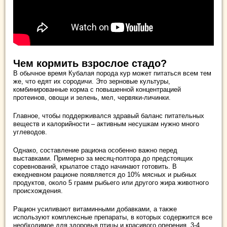
Чем кормить взрослое стадо?
В обычное время Кубалая порода кур может питаться всем тем
же, что едят их сородичи. Это зерновые культуры,
комбинированные корма с повышенной концентрацией
протеинов, овощи и зелень, мел, червяки-личинки.
Главное, чтобы поддерживался здравый баланс питательных
веществ и калорийности – активным несушкам нужно много
углеводов.
Однако, составление рациона особенно важно перед
выставками. Примерно за месяц-полтора до предстоящих
соревнований, крылатое стадо начинают готовить. В
ежедневном рационе появляется до 10% мясных и рыбных
продуктов, около 5 грамм рыбьего или другого жира животного
происхождения.
Рацион усиливают витаминными добавками, а также
используют комплексные препараты, в которых содержится все
необходимое для здоровья птицы и красивого оперения. 3-4