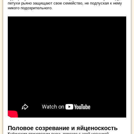
петухи рьяно защищают свое семейство, не подпуская к нему
никого подозрительного.
Половое созревание и яйценоскость
Кубинским птицеводам очень повезло с этой несушкой.