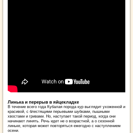
Линька и перерыв в яйцекладке
В течение всего года Кубалая порода кур выглядит ухоженной и
красивой, с блестящими перьевыми шубками, пышными
хвостами и гривами. Но, наступает такой период, когда они
начинают линять. Речь идет не о возрастной, а о сезонной
линьке, которая может повторяться ежегодно с наступлением
осени.