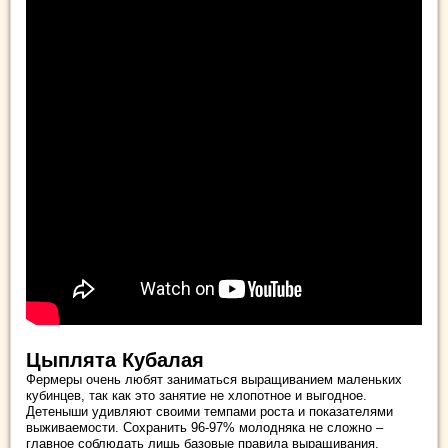
Цыплята Кубалая
Фермеры очень любят заниматься выращиванием маленьких
кубинцев, так как это занятие не хлопотное и выгодное.
Детеныши удивляют своими темпами роста и показателями
выживаемости. Сохранить 96-97% молодняка не сложно –
главное соблюдать лишь базовые правила выращивания,