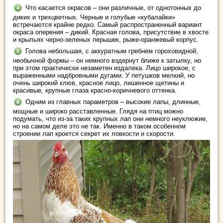
Что касается окрасов – они различные, от однотонных до
диких и трехцветных. Черные и голубые «кубалайки»
встречаются крайне редко. Самый распространенный вариант
окраса оперения – дикий. Красная голова, присутствие в хвосте
и крыльях черно-зеленых перышек, рыже-оранжевый корпус.
Голова небольшая, с аккуратным гребнем гороховидной,
необычной формы – он немного вздернут ближе к затылку, но
при этом практически незаметен издалека. Лицо широкое, с
выраженными надбровными дугами. У петушков мелкий, но
очень широкий клюв, красное лицо, лишенное щетины и
красивые, крупные глаза красно-коричневого оттенка.
Одним из главных параметров – высокие лапы, длинные,
мощные и широко расставленные. Глядя на птиц можно
подумать, что из-за таких крупных лап они немного неуклюжие,
но на самом деле это не так. Именно в таком особенном
строении лап кроется секрет их ловкости и скорости.