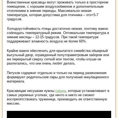
Воинственные красавцы могут проживать только в просторном
помещении, с хорошим воздухообменом и дополнительным
отоплением в зимние периоды. Максимально низкая
температура, которая допустима для птичника – это+5-7
градусов.
Холодоустойчивость птицы достаточно низкая, поэтому важно
соблюдать температурный режим. Оптимальная температура в
зимние месяцы – 12-15 градусов. При такой температуре
поддерживают влажность воздуха не более 60%.
Крайне важно обеспечить для крылатого семейства обширный
выгульный двор, огражденный полутораметровым забором или
же перекрытый сверху сеткой или тентом, чтобы клуши не
разлетались, что они очень любят делать.
Петухов содержат отдельно и только на период размножения
формируют родительские пары для получения инкубационного
материала.
Красавицам несушкам нужны
гнезда
, которые устанавливают в
самых укромных уголках, где ничто и никто не сможет
воспрепятствовать труженице, производить ее ответственную
миссию.