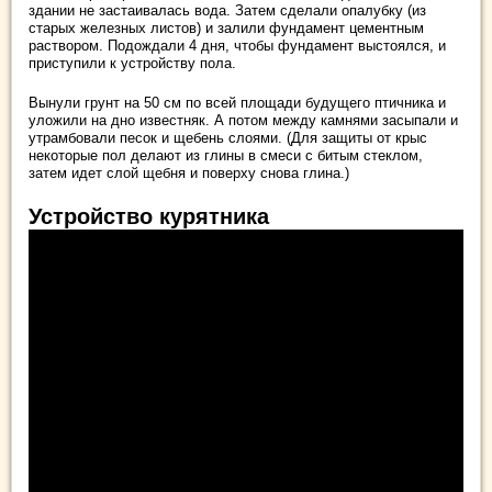
здании не застаивалась вода. Затем сделали опалубку (из
старых железных листов) и залили фундамент цементным
раствором. Подождали 4 дня, чтобы фундамент выстоялся, и
приступили к устройству пола.
Вынули грунт на 50 см по всей площади будущего птичника и
уложили на дно известняк. А потом между камнями засыпали и
утрамбовали песок и щебень слоями. (Для защиты от крыс
некоторые пол делают из глины в смеси с битым стеклом,
затем идет слой щебня и поверху снова глина.)
Устройство курятника