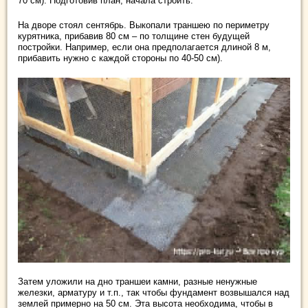
70 см). Подготовив план, начала строить.
На дворе стоял сентябрь. Выкопали траншею по периметру
курятника, прибавив 80 см – по толщине стен будущей
постройки. Например, если она предполагается длиной 8 м,
прибавить нужно с каждой стороны по 40-50 см).
Затем уложили на дно траншеи камни, разные ненужные
железки, арматуру и т.п., так чтобы фундамент возвышался над
землей примерно на 50 см. Эта высота необходима, чтобы в