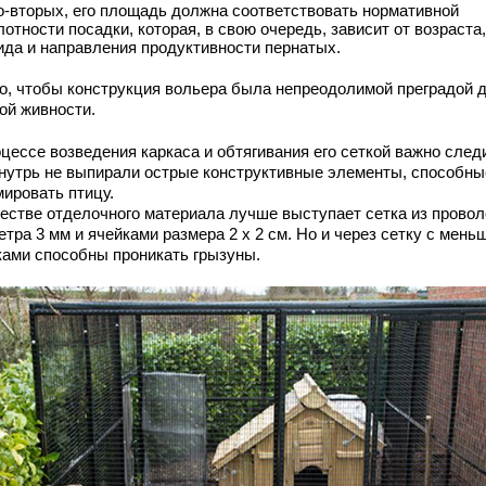
о-вторых, его площадь должна соответствовать нормативной
лотности посадки, которая, в свою очередь, зависит от возраста,
ида и направления продуктивности пернатых.
о, чтобы конструкция вольера была непреодолимой преградой 
ой живности.
цессе возведения каркаса и обтягивания его сеткой важно след
внутрь не выпирали острые конструктивные элементы, способны
мировать птицу.
честве отделочного материала лучше выступает сетка из провол
тра 3 мм и ячейками размера 2 х 2 см. Но и через сетку с мень
ками способны проникать грызуны.