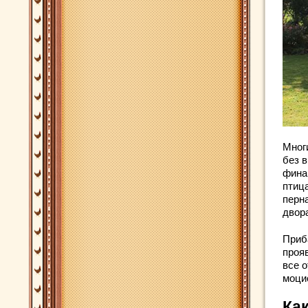
Мног
без 
фина
птиц
перн
двор
Приб
проя
все 
моци
Ка