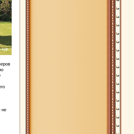
леров
но
е
его
 не