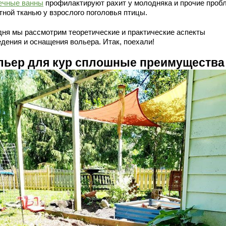
ечные ванны
профилактируют рахит у молодняка и прочие проб
тной тканью у взрослого поголовья птицы.
дня мы рассмотрим теоретические и практические аспекты
едения и оснащения вольера. Итак, поехали!
льер для кур сплошные преимущества