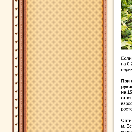
Если
на 0
перим
При 
руко
на 1
отно
взро
росте
Опти
м. Е
конс