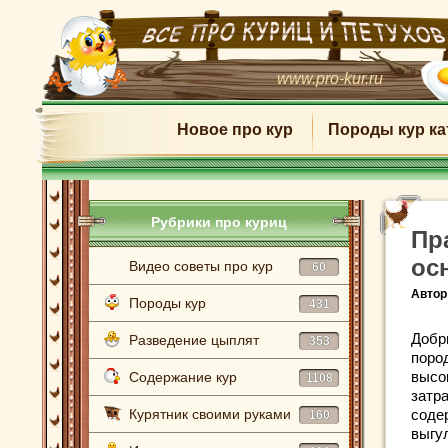
www.pro-kur.ru
Новое про кур
Породы кур ка
Рубрики про куриц
Пр
ос
Видео советы про кур
60
Автор
Породы кур
431
Добр
Разведение цыплят
353
поро
высо
Содержание кур
1108
затр
Курятник своими руками
соде
160
выгу