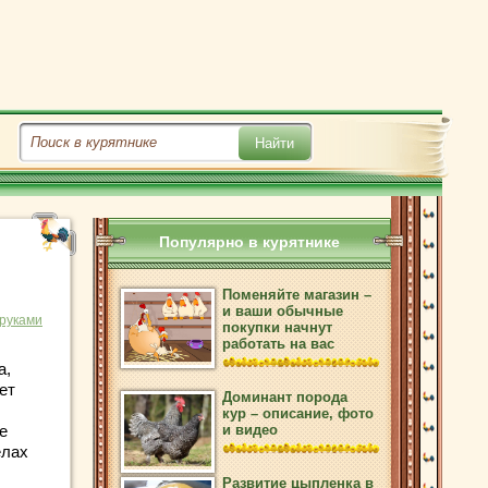
Популярно в курятнике
Поменяйте магазин –
и ваши обычные
 руками
покупки начнут
работать на вас
а,
ет
Доминант порода
кур – описание, фото
е
и видео
елах
Развитие цыпленка в