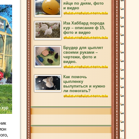
яйце по дням, фото
и видео
Иза Хаббард порода
кур – описание ф 15,
фото и видео
Брудер для цыплят
своими руками –
чертежи, фото и
видео.
Как помочь
цыпленку
вылупиться и нужно
ли помогать?
ник
ион
ого,