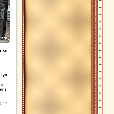
ется
 кур
я
ях
ет в
-2,5