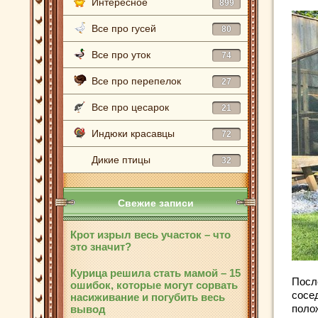
Интересное
899
Все про гусей
80
Все про уток
74
Все про перепелок
27
Все про цесарок
21
Индюки красавцы
72
Дикие птицы
32
Свежие записи
Крот изрыл весь участок – что
это значит?
Курица решила стать мамой – 15
Посл
ошибок, которые могут сорвать
сосе
насиживание и погубить весь
поло
вывод