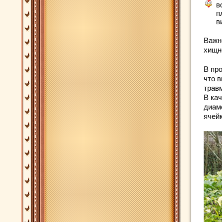
в
п
в
Важн
хищн
В про
что 
трав
В ка
диаме
ячей