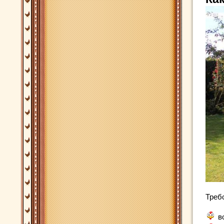
Треб
в