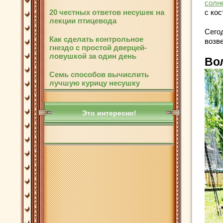
солн
20 честных ответов несушек на
с кос
лекции птицевода
Сего
Как сделать контрольное
возв
гнездо с простой дверцей-
ловушкой за один день
Во
Семь способов вычислить
лучшую курицу несушку
Это интересно!