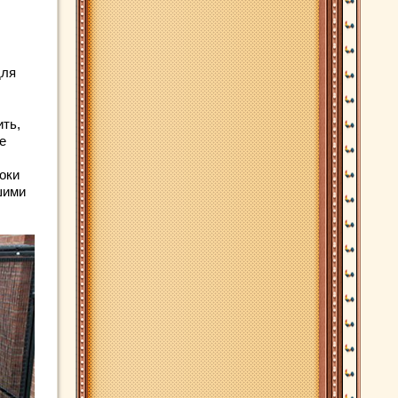
для
ить,
е
оки
шими