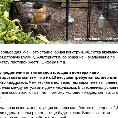
 вольер для кур – это стационарная конструкция, сетка вкапыва
,2-метровую глубину. Альтернативное решение – вкапывание по
етру листовой жести, шифера и т.д.
определении оптимальной площади вольера надо
водствоваться тем, что на 10 несушек требуется вольер для
5-20 квадратов.
Чем теснее в вольере, тем вероятнее выяснени
шений между петухами и даже несушками. В стесненных услови
слые особи гоняют цыплят. поэтому молодняк недоедает и отста
.
мальная высота конструкции вольера колеблется в пределах 1,5
сли сделать вольер ниже, птице будет тесно. Более высокая
трукция усложняет работу с кровлей.