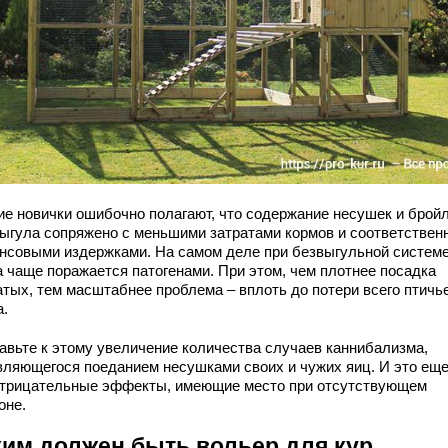
ие новички ошибочно полагают, что содержание несушек и брой
выгула сопряжено с меньшими затратами кормов и соответствен
нсовыми издержками. На самом деле при безвыгульной систем
а чаще поражается патогенами. При этом, чем плотнее посадка
атых, тем масштабнее проблема – вплоть до потери всего птичь
а.
авьте к этому увеличение количества случаев каннибализма,
вляющегося поеданием несушками своих и чужих яиц. И это еще
отрицательные эффекты, имеющие место при отсутствующем
оне.
ким должен быть вольер для кур