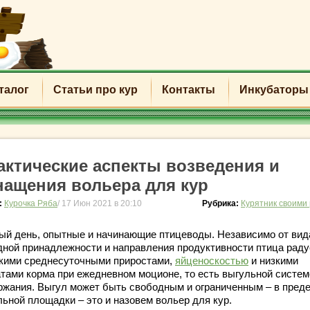
талог
Статьи про кур
Контакты
Инкубаторы
актические аспекты возведения и
нащения вольера для кур
:
Курочка Ряба
/ 17 Июн 2021 в 20:10
Рубрика:
Курятник своими
ый день, опытные и начинающие птицеводы. Независимо от вид
дной принадлежности и направления продуктивности птица раду
кими среднесуточными приростами,
яйценоскостью
и низкими
атами корма при ежедневном моционе, то есть выгульной систем
ржания. Выгул может быть свободным и ограниченным – в пред
льной площадки – это и назовем вольер для кур.