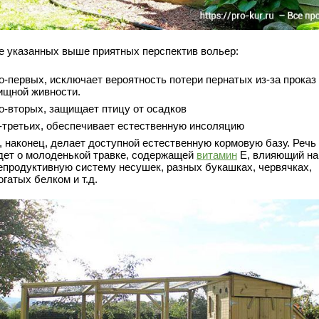
е указанных выше приятных перспектив вольер:
о-первых, исключает вероятность потери пернатых из-за проказ
ищной живности.
о-вторых, защищает птицу от осадков
-третьих, обеспечивает естественную инсоляцию
, наконец, делает доступной естественную кормовую базу. Речь
дет о молоденькой травке, содержащей
витамин
Е, влияющий на
епродуктивную систему несушек, разных букашках, червячках,
огатых белком и т.д.