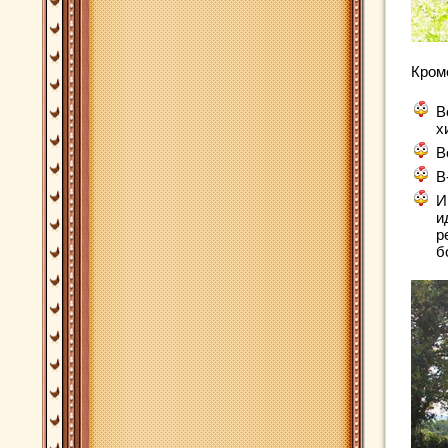
Кром
В
х
В
В
И
и
р
б