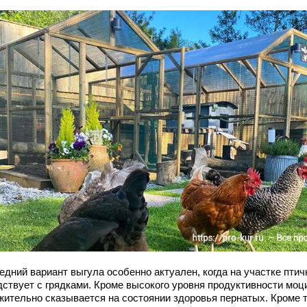
едний вариант выгула особенно актуален, когда на участке птич
дствует с грядками. Кроме высокого уровня продуктивности моц
жительно сказывается на состоянии здоровья пернатых. Кроме т