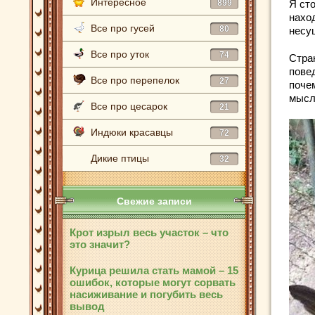
Интересное
899
Я ст
нахо
Все про гусей
80
несу
Все про уток
74
Стран
пове
Все про перепелок
27
почем
мысл
Все про цесарок
21
Индюки красавцы
72
Дикие птицы
32
Свежие записи
Крот изрыл весь участок – что
это значит?
Курица решила стать мамой – 15
ошибок, которые могут сорвать
насиживание и погубить весь
вывод