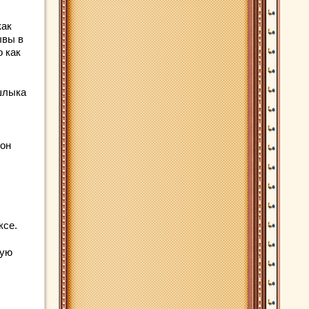
как
ывы в
о как
шлыка
ион
ксе.
ную