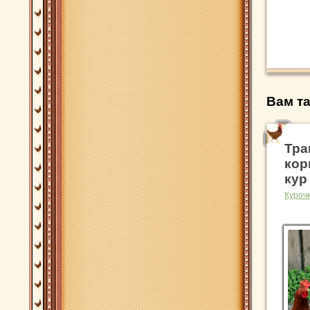
Вам та
Тра
кор
кур
Куроч