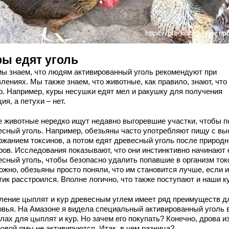
ры едят уголь
мы знаем, что людям активированный уголь рекомендуют при
лениях. Мы также знаем, что животные, как правило, знают, что
о. Например, куры несушки едят мел и ракушку для получения
ия, а петухи – нет.
е животные нередко ищут недавно выгоревшие участки, чтобы п
есный уголь. Например, обезьяны часто употребляют пищу с вы
ржанием токсинов, а потом едят древесный уголь после природ
ров. Исследования показывают, что они инстинктивно начинают 
есный уголь, чтобы безопасно удалить попавшие в организм ток
ожно, обезьяны просто поняли, что им становится лучше, если 
тик расстроился. Вполне логично, что также поступают и наши к
ление цыплят и кур древесным углем имеет ряд преимуществ д
овья. На Амазоне я видела специальный активированный уголь 
лах для цыплят и кур. Но зачем его покупать? Конечно, дрова и
ровой ямы не активируются. Итак, в чем разница?