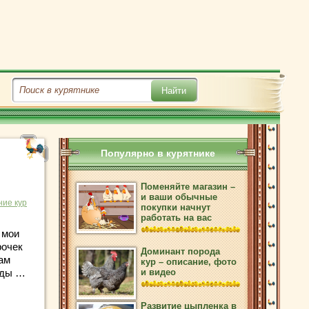
Популярно в курятнике
Поменяйте магазин –
и ваши обычные
ие кур
покупки начнут
работать на вас
 мои
рочек
Доминант порода
там
кур – описание, фото
 еды …
и видео
Развитие цыпленка в