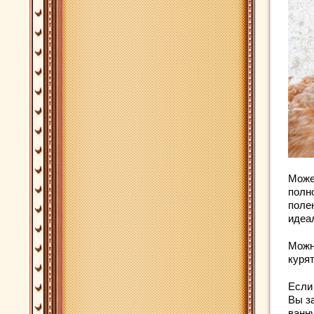
Може
полно
поле
идеа
Можн
курят
Если 
Вы з
ванн