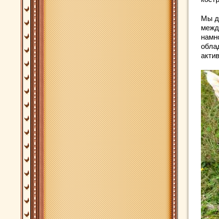
Мы ду
межд
намно
обла
акти