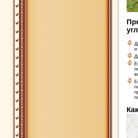
Пр
уг
Д
и
Д
Е
п
в
Е
п
п
п
Ка