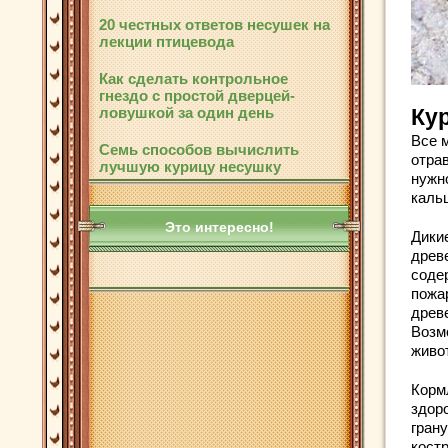
20 честных ответов несушек на
лекции птицевода
Как сделать контрольное
гнездо с простой дверцей-
ловушкой за один день
Ку
Все 
Семь способов вычислить
отрав
лучшую курицу несушку
нужн
кальц
Это интересно!
Дики
древ
соде
пожа
древ
Возм
живо
Корм
здор
грану
кост