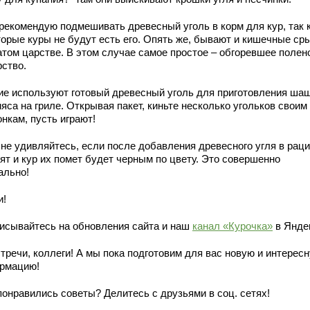
 рекомендую подмешивать древесный уголь в корм для кур, так 
торые куры не будут есть его. Опять же, бывают и кишечные ср
атом царстве. В этом случае самое простое – обгоревшее полен
рство.
ие используют готовый древесный уголь для приготовления ша
яса на гриле. Открывая пакет, киньте несколько угольков своим
нкам, пусть играют!
 не удивляйтесь, если после добавления древесного угля в рац
ят и кур их помет будет черным по цвету. Это совершенно
ально!
и!
исывайтесь на обновления сайта и наш
канал «Курочка»
в Янде
тречи, коллеги! А мы пока подготовим для вас новую и интерес
рмацию!
понравились советы? Делитесь с друзьями в соц. сетях!