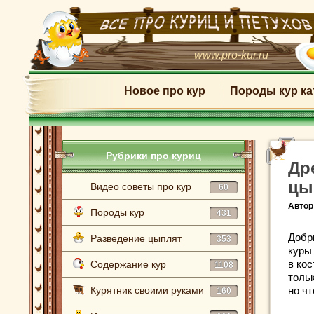
www.pro-kur.ru
Новое про кур
Породы кур ка
Рубрики про куриц
Др
цы
Видео советы про кур
60
Автор
Породы кур
431
Добр
Разведение цыплят
353
куры
в ко
Содержание кур
1108
тольк
Курятник своими руками
но чт
160