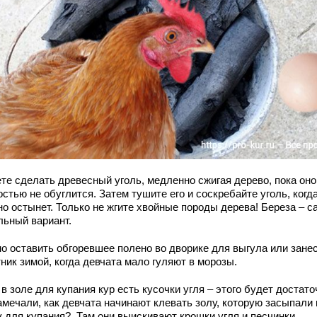
те сделать древесный уголь, медленно сжигая дерево, пока оно
стью не обуглится. Затем тушите его и соскребайте уголь, когд
но остынет. Только не жгите хвойные породы дерева! Береза – 
льный вариант.
о оставить обгоревшее полено во дворике для выгула или занес
ник зимой, когда девчата мало гуляют в морозы.
в золе для купания кур есть кусочки угля – этого будет достато
амечали, как девчата начинают клевать золу, которую засыпали 
у для купания? Там они выискивают крошки угля и песчинки.