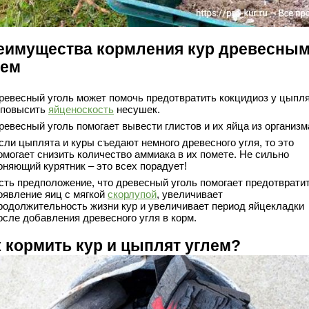
еимущества кормления кур древесны
лем
ревесный уголь может помочь предотвратить кокцидиоз у цыпл
 повысить
яйценоскость
несушек.
ревесный уголь помогает вывести глистов и их яйца из организм
сли цыплята и куры съедают немного древесного угля, то это
омогает снизить количество аммиака в их помете. Не сильно
оняющий курятник – это всех порадует!
сть предположение, что древесный уголь помогает предотврати
оявление яиц с мягкой
скорлупой
, увеличивает
родолжительность жизни кур и увеличивает период яйцекладки
осле добавления древесного угля в корм.
к кормить кур и цыплят углем?