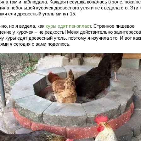
ояла там и наблюдала. Каждая несушка копалась в золе, пока не
дила небольшой кусочек древесного угля и не съедала его. Эти 
шки ели древесный уголь минут 15.
но, но я видела, как
куры едят пенопласт
. Странное пищевое
дение у курочек – не редкость! Меня действительно заинтересов
у куры едят древесный уголь, поэтому я изучила это. И вот ка
ями я сегодня с вами поделюсь.