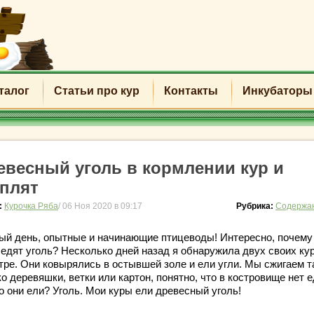
талог
Статьи про кур
Контакты
Инкубаторы
евесный уголь в кормлении кур и
плят
:
Курочка Ряба
/ 06 Ноя 2020 в 09:17
Рубрика:
Содержан
ый день, опытные и начинающие птицеводы! Интересно, почему
 едят уголь? Несколько дней назад я обнаружила двух своих ку
стре. Они ковырялись в остывшей золе и ели угли. Мы сжигаем 
о деревяшки, ветки или картон, понятно, что в костровище нет
о они ели? Уголь. Мои куры ели древесный уголь!