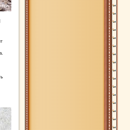
м
ят
а.
ть