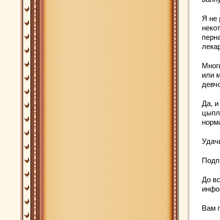
Я не
неко
перн
лека
Мног
или м
девчо
Да, и
цыпл
норм
Удач
Подп
До вс
инфо
Вам 