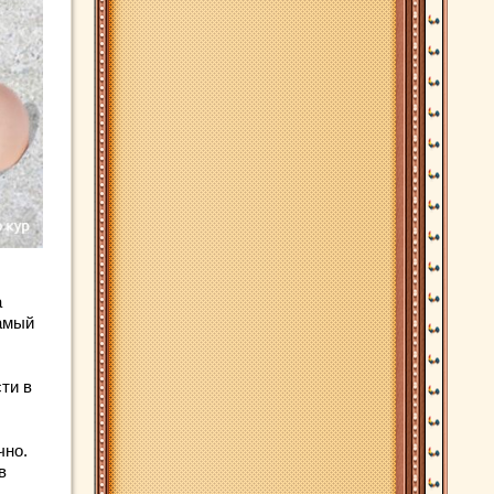
а
самый
ти в
чно.
в