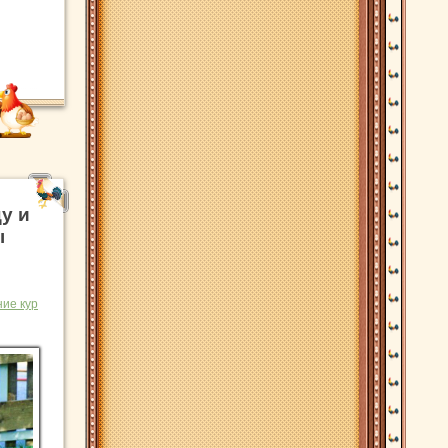
у и
ы
ие кур