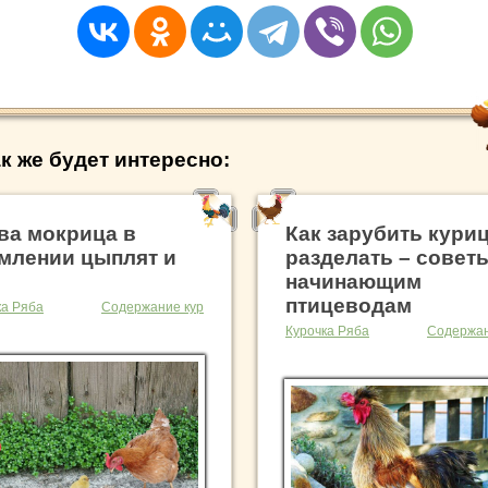
к же будет интересно:
ва мокрица в
Как зарубить куриц
млении цыплят и
разделать – совет
начинающим
птицеводам
ка Ряба
Содержание кур
Курочка Ряба
Содержан