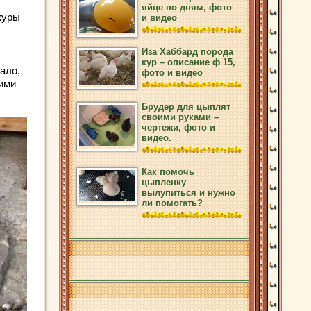
яйце по дням, фото
куры
и видео
Иза Хаббард порода
кур – описание ф 15,
ало,
фото и видео
кими
Брудер для цыплят
своими руками –
чертежи, фото и
видео.
Как помочь
цыпленку
вылупиться и нужно
ли помогать?