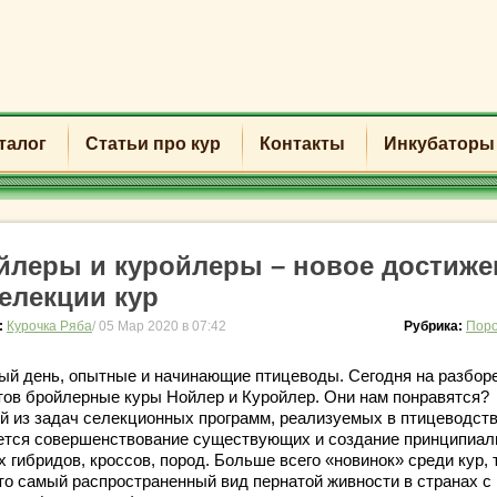
талог
Статьи про кур
Контакты
Инкубаторы
йлеры и куройлеры – новое достиже
селекции кур
:
Курочка Ряба
/ 05 Мар 2020 в 07:42
Рубрика:
Поро
ый день, опытные и начинающие птицеводы. Сегодня на разбор
тов бройлерные куры Нойлер и Куройлер. Они нам понравятся?
й из задач селекционных программ, реализуемых в птицеводств
ется совершенствование существующих и создание принципиал
 гибридов, кроссов, пород. Больше всего «новинок» среди кур, 
это самый распространенный вид пернатой живности в странах с