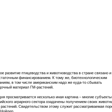
ое развитие птицеводства и животноводства в стране связано и
статочным финансированием. К тому же, биотехнологическим
аниям, в том числе американским надо же куда-то сбывать
дочный материал ГМ-растений.
дня просматривается несколько иная картина – многие субъекты
рийского аграрного сектора озадачены получением своих животн
, растений. Свидетельством этому служит рассматриваемая пор
 Нойлер.