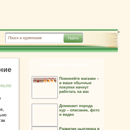
Популярно в курятнике
ние
Поменяйте магазин –
и ваши обычные
ды кур
покупки начнут
работать на вас
е
Доминант порода
е,
кур – описание, фото
ьно
и видео
так
Развитие цыпленка в