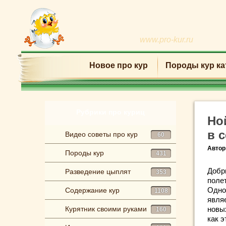
www.pro-kur.ru
Новое про кур
Породы кур ка
Рубрики про куриц
Но
в 
Видео советы про кур
60
Автор
Породы кур
431
Добр
Разведение цыплят
353
поле
Одно
Содержание кур
1108
явля
Курятник своими руками
новых
160
как 