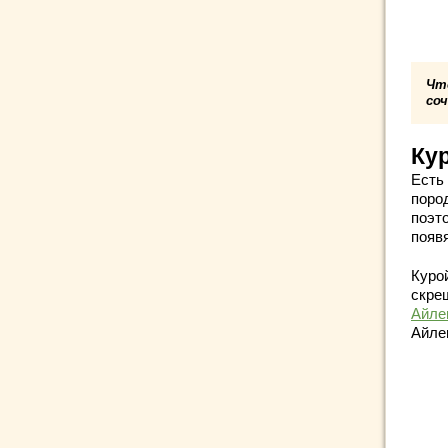
Чт
со
Ку
Есть
поро
поэт
появя
Куро
скре
Айле
Айле