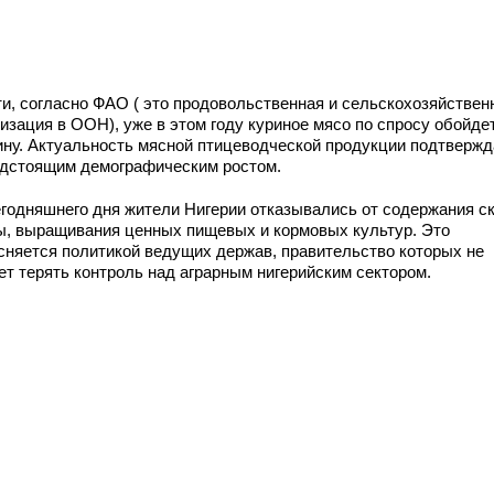
ти, согласно ФАО ( это продовольственная и сельскохозяйствен
изация в ООН), уже в этом году куриное мясо по спросу обойде
ину. Актуальность мясной птицеводческой продукции подтвержд
едстоящим демографическим ростом.
егодняшнего дня жители Нигерии отказывались от содержания ск
ы, выращивания ценных пищевых и кормовых культур. Это
сняется политикой ведущих держав, правительство которых не
ет терять контроль над аграрным нигерийским сектором.