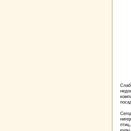
Слаб
недо
комп
поса
Сего
ниге
птиц
куры