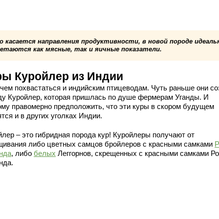
о касается направления продуктивности, в новой породе идеаль
четаются как мясные, так и яичные показатели.
ры Куройлер из Индии
 чем похвастаться и индийским птицеводам. Чуть раньше они с
ду Куройлер, которая пришлась по душе фермерам Уганды. И
ому правомерно предположить, что эти куры в скором будущем
тся и в других уголках Индии.
йлер – это гибридная порода кур! Куройлеры получают от
щивания либо цветных самцов бройлеров с красными самками
Р
нда
, либо
белых
Леггорнов, скрещенных с красными самками Ро
нда.