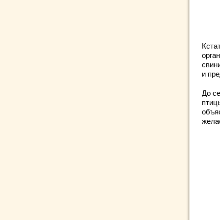
Кста
орган
свин
и пр
До с
птиц
объя
жела