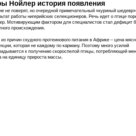
ры Нойлер история появления
ие не поверят, но очередной примечательный «куриный шедевр»
льтат работы нигерийских селекционеров. Речь идет о птице по
ер. Мотивирующим фактором для специалистов стал дефицит 
тного происхождения.
 из причин скудного протеинового питания в Африке – цена мяс
укции, которая не каждому по карману. Поэтому много усилий
ладывается к получению скороспелой птицы, потребляющей ме
а на единицу прироста массы.