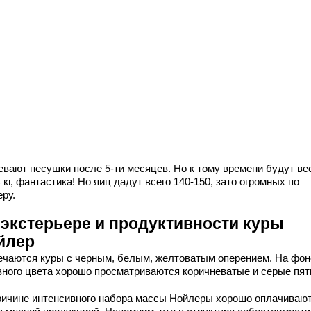
евают несушки после 5-ти месяцев. Но к тому времени будут ве
 кг, фантастика! Но яиц дадут всего 140-150, зато огромных по
ру.
 экстерьере и продуктивности куры
йлер
ечаются куры с черным, белым, желтоватым оперением. На фон
вного цвета хорошо просматриваются коричневатые и серые пят
ричине интенсивного набора массы Нойлеры хорошо оплачиваю