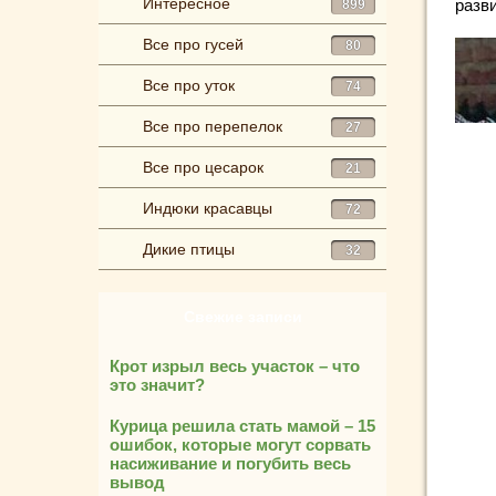
Интересное
разв
899
Все про гусей
80
Все про уток
74
Все про перепелок
27
Все про цесарок
21
Индюки красавцы
72
Дикие птицы
32
Свежие записи
Крот изрыл весь участок – что
это значит?
Курица решила стать мамой – 15
ошибок, которые могут сорвать
насиживание и погубить весь
вывод