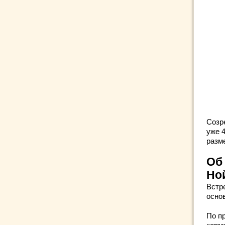
Созр
уже 4
разме
Об
Но
Встр
осно
По п