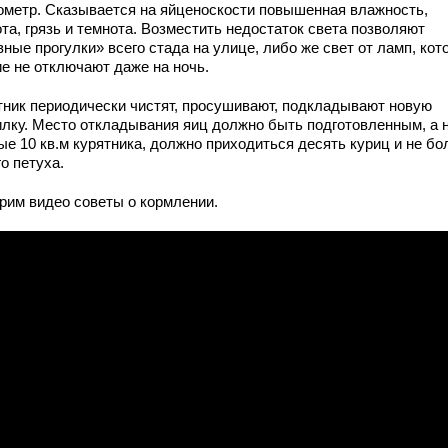
ометр. Сказывается на яйценоскости повышенная влажность,
та, грязь и темнота. Возместить недостаток света позволяют
ные прогулки» всего стада на улице, либо же свет от ламп, кот
ие не отключают даже на ночь.
тник периодически чистят, просушивают, подкладывают новую
илку. Место откладывания яиц должно быть подготовленным, а 
ые 10 кв.м курятника, должно приходиться десять куриц и не бо
о петуха.
рим видео советы о кормлении.