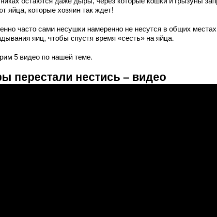
тниках остаются даже дыры, через которые кошки и грызуны зап
т яйца, которые хозяин так ждет!
енно часто сами несушки намеренно не несутся в общих местах
адывания яиц, чтобы спустя время «сесть» на яйца.
рим 5 видео по нашей теме.
ры перестали нестись – видео