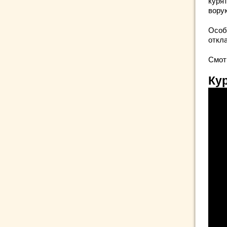
куря
ворую
Особ
откл
Смот
Ку