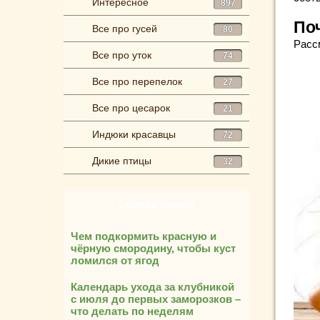
Интересное
897
По
Все про гусей
80
Расс
Все про уток
74
Все про перепелок
27
Все про цесарок
21
Индюки красавцы
72
Дикие птицы
32
Свежие записи
Чем подкормить красную и
чёрную смородину, чтобы куст
ломился от ягод
Календарь ухода за клубникой
с июля до первых заморозков –
что делать по неделям