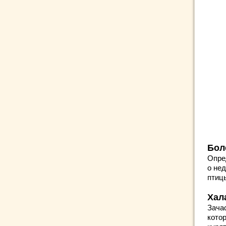
Бол
Опре
о не
птиц
Хал
Зача
котор