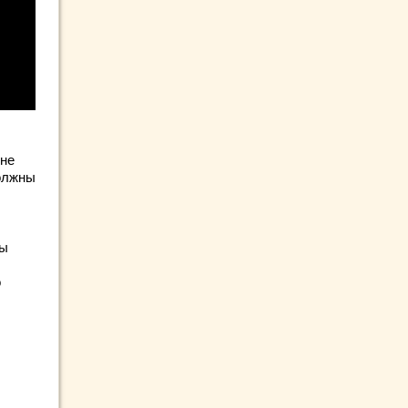
 не
должны
бы
о