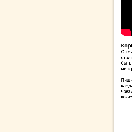
Кор
О то
стоит
быть
мине
Пищи
кажд
чрез
каких