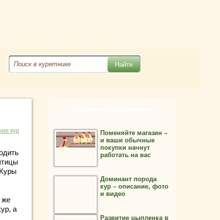
Популярно в курятнике
ие кур
Поменяйте магазин –
и ваши обычные
покупки начнут
одить
работать на вас
птицы
 Куры
Доминант порода
кур – описание, фото
и видео
 же
ур, а
Развитие цыпленка в