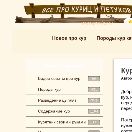
www.pro-kur.ru
Новое про кур
Породы кур ка
Рубрики про куриц
Ку
Видео советы про кур
Автор
60
Породы кур
431
Добр
кур,
Разведение цыплят
353
нере
пере
Содержание кур
1104
Потер
Курятник своими руками
160
нужн
соот