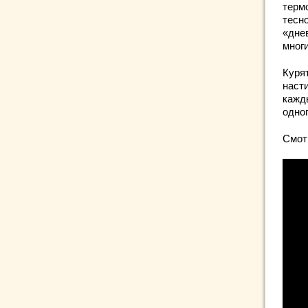
терм
тесно
«днев
мног
Куря
наст
кажд
одног
Смот