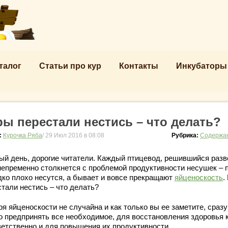
талог
Статьи про кур
Контакты
Инкубаторы
ры перестали нестись – что делать?
:
Курочка Ряба
/ 29 Июл 2016 в 08:08
Рубрика:
Содержан
ый день, дорогие читатели. Каждый птицевод, решившийся разв
 непременно столкнется с проблемой продуктивности несушек – 
дко плохо несутся, а бывает и вовсе прекращают
яйценоскость
.
стали нестись – что делать?
я яйценоскости не случайна и как только вы ее заметите, сразу
о предпринять все необходимое, для восстановления здоровья к
ветственно и для повышения их продуктивности.