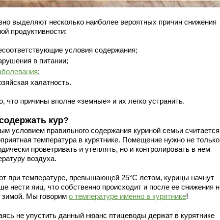
вно выделяют несколько наиболее вероятных причин снижения
ной продуктивности:
есоответствующие условия содержания;
арушения в питании;
аболевания
;
озяйская халатность.
, что причины вполне «земные» и их легко устранить.
 содержать кур?
ым условием правильного содержания куриной семьи считается
оприятная температура в курятнике. Помещение нужно не только
дически проветривать и утеплять, но и контролировать в нем
ературу воздуха.
вот при температуре, превышающей 25°С летом, курицы начнут
ше нести яиц, что собственно происходит и после ее снижения 
С зимой. Мы говорим
о температуре именно в курятнике
!
аясь не упустить данный нюанс птицеводы держат в курятнике