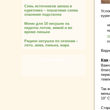
Семь источников запаха в
курятнике – пошаговая схема
Усло
спасения подстилки
кури
Меню для 10 несушек на
н
неделю летом, зимой и во
н
время линьки
з
Рацион несушки по сезонам –
х
лето, зима, линька, жара
Видно
Как
Это интересно!
Важн
благ
перио
темп
Так 
мень
10° 
Стар