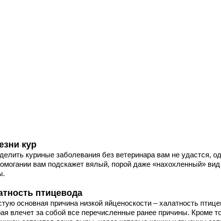
езни кур
делить куриные заболевания без ветеринара вам не удастся, о
домогании вам подскажет вялый, порой даже «нахохленный» вид
ы.
атность птицевода
стую основная причина низкой яйценоскости – халатность птице
ая влечет за собой все перечисленные ранее причины. Кроме то