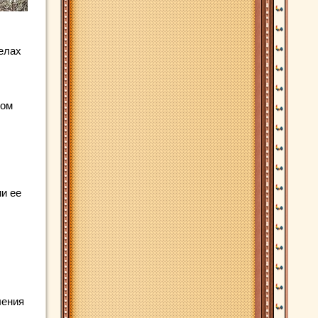
делах
ком
и ее
ления