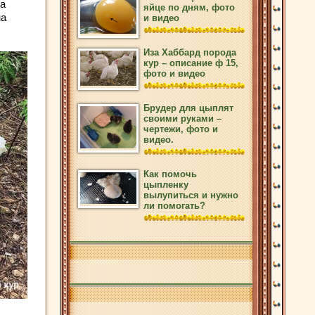
да
яйце по дням, фото
на
и видео
Иза Хаббард порода
кур – описание ф 15,
фото и видео
Брудер для цыплят
своими руками –
чертежи, фото и
видео.
Как помочь
цыпленку
вылупиться и нужно
ли помогать?