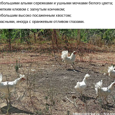
ебольшими алыми сережками и ушными мочками белого цвета;
репким клювом с загнутым кончиком;
ебольшим высоко посаженным хвостом;
расными, иногда с оранжевым отливом глазами.