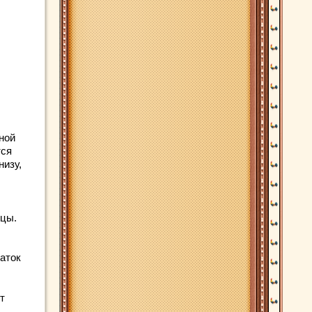
ной
тся
низу,
ицы.
аток
т