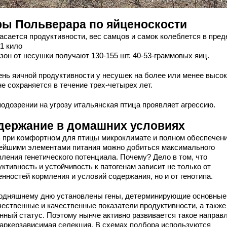
ры Польверара по яйценоскости
касается продуктивности, вес самцов и самок колеблется в пре
,1 кило
зон от несушки получают 130-155 шт. 40-53-граммовых яиц.
ень яичной продуктивности у несушек на более или менее высо
е сохраняется в течение трех-четырех лет.
подозрении на угрозу итальянская птица проявляет агрессию.
держание в домашних условиях
 при комфортном для птицы микроклимате и полном обеспечени
ейшими элементами питания можно добиться максимального
вления генетического потенциала. Почему? Дело в том, что
ктивность и устойчивость к патогенам зависит не только от
нностей кормления и условий содержания, но и от генотипа.
годняшнему дню установлены гены, детерминирующие основные
чественные и качественные показатели продуктивности, а также
нный статус. Поэтому нынче активно развивается такое направ
маркерзависимая селекция. В схемах подбора используются