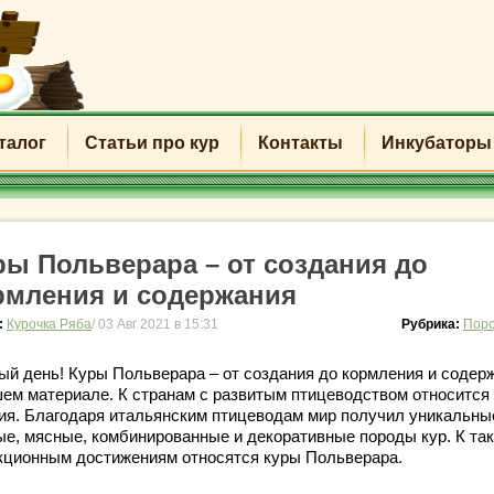
талог
Статьи про кур
Контакты
Инкубаторы
ры Польверара – от создания до
рмления и содержания
:
Курочка Ряба
/ 03 Авг 2021 в 15:31
Рубрика:
Поро
ый день! Куры Польверара – от создания до кормления и содер
шем материале. К странам с развитым птицеводством относится
ия. Благодаря итальянским птицеводам мир получил уникальны
ые, мясные, комбинированные и декоративные породы кур. К та
кционным достижениям относятся куры Польверара.