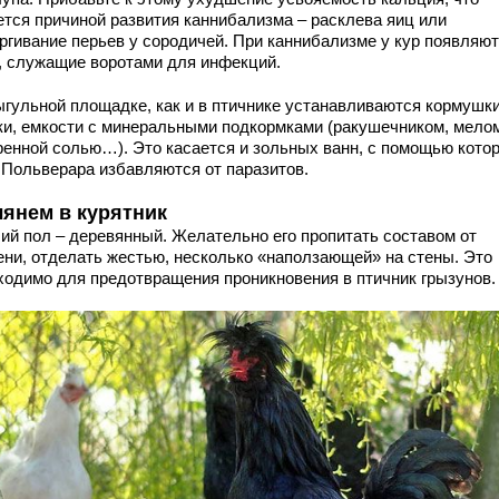
ется причиной развития каннибализма – расклева яиц или
ргивание перьев у сородичей. При каннибализме у кур появляю
, служащие воротами для инфекций.
ыгульной площадке, как и в птичнике устанавливаются кормушки
ки, емкости с минеральными подкормками (ракушечником, мело
ренной солью…). Это касается и зольных ванн, с помощью кото
 Польверара избавляются от паразитов.
лянем в курятник
ий пол – деревянный. Желательно его пропитать составом от
ени, отделать жестью, несколько «наползающей» на стены. Это
ходимо для предотвращения проникновения в птичник грызунов.