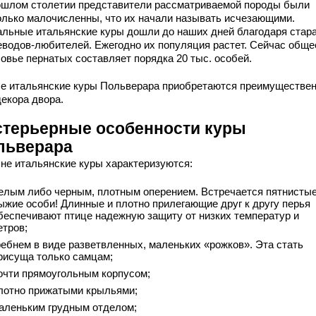
ошлом столетии представители рассматриваемой породы были
олько малочисленны, что их начали называть исчезающими.
альные итальянские куры дошли до наших дней благодаря стар
еводов-любителей. Ежегодно их популяция растет. Сейчас обще
ловье пернатых составляет порядка 20 тыс. особей.
е итальянские куры Польверара приобретаются преимуществе
декора двора.
стерьерные особенности куры
льверара
не итальянские куры характеризуются:
елым либо черным, плотным оперением. Встречается пятнистые
ыжие особи! Длинные и плотно прилегающие друг к другу перья
беспечивают птице надежную защиту от низких температур и
етров;
ребнем в виде разветвленных, маленьких «рожков». Эта стать
рисуща только самцам;
очти прямоугольным корпусом;
лотно прижатыми крыльями;
аленьким грудным отделом;