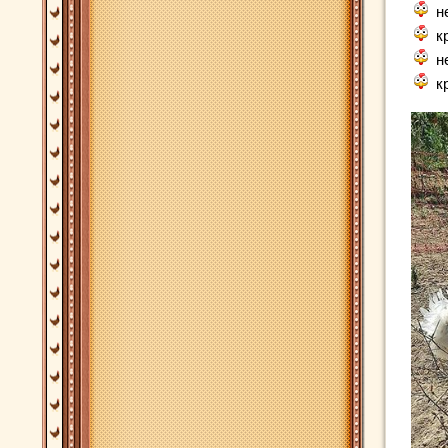
н
к
н
к