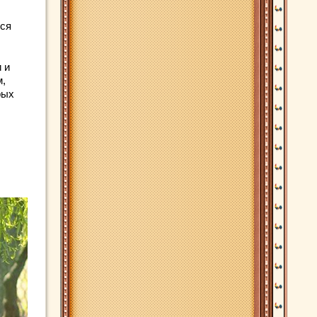
тся
 и
м,
рых