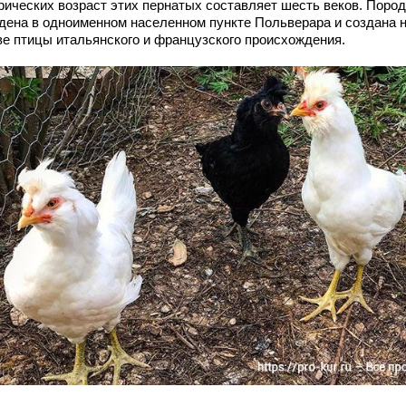
рических возраст этих пернатых составляет шесть веков. Поро
дена в одноименном населенном пункте Польверара и создана 
ве птицы итальянского и французского происхождения.