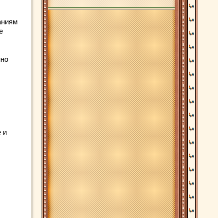
аниям
е
нно
 и