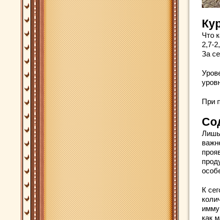
Ку
Что 
2,7-2
За се
Уров
уровн
При 
Со
Лишь
важн
проя
проду
особе
К се
коли
имму
как 