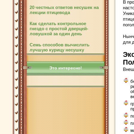
В пр
20 честных ответов несушек на
наст
лекции птицевода
Уник
птиц
Как сделать контрольное
пого
гнездо с простой дверцей-
ловушкой за один день
Нынч
для 
Семь способов вычислить
лучшую курицу несушку
Эк
По
Это интересно!
Внеш
б
р
о
в
г
п
п
п
м