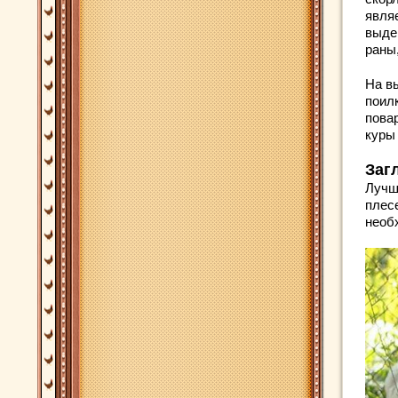
явля
выде
раны
На в
поил
пова
куры
Заг
Лучш
плес
необ