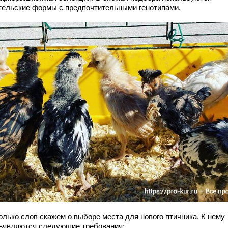
тельские формы с предпочтительными генотипами.
олько слов скажем о выборе места для нового птичника. К нему
ъявляются следующие требования: