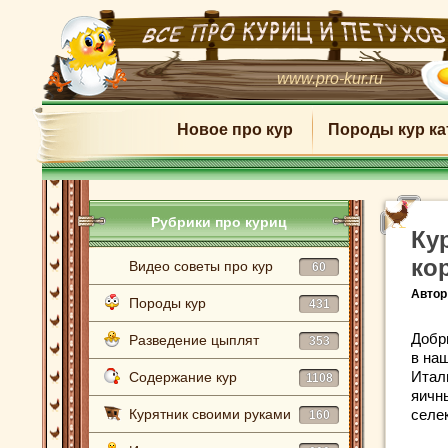
www.pro-kur.ru
Новое про кур
Породы кур ка
Рубрики про куриц
Ку
ко
Видео советы про кур
60
Автор
Породы кур
431
Добр
Разведение цыплят
353
в на
Итал
Содержание кур
1108
яичн
Курятник своими руками
селе
160