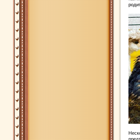
роди
Неск
пред