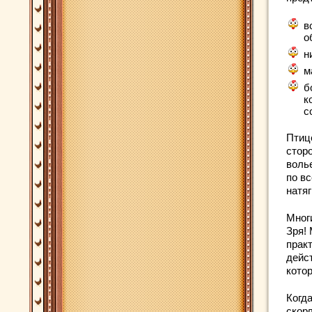
в
о
н
м
б
к
с
Птиц
стор
волье
по в
натяг
Мног
Зря!
практ
дейс
котор
Когда
скор