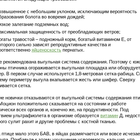
озвышенное с небольшим уклоном, исключающим вероятность
бразования болота во вовремя дождей;
изкое залегание подземных вод;
аксимальная защищенность от преобладающих ветров;
огаты травостой – подножный корм, богатый витамином Е, от
оторого сильно зависят репродуктивные качества и
оответственно
яйценоскость
пернатых.
е рекомендована выгульная система содержания. Поэтому с юж
оны птичника огораживается выгульная площадка или оборудуе
р. В первом случае используется 1,8-метровая сетка-рабица. С
сему периметру выгула вкапывается жесть или шифер. Сверху
ивается сетка.
ие новички отказываются от выгульной системы содержания пт
 Моцион положительно сказывается на состоянии и работе
ически всех органов и, конечно же, на продуктивности. Под
твием ультрафиолета в организме образуется
витамин
Д, недост
ого сулит рахит и другие проблемы с костной тканью.
 птице мало этого БАВ, в яйцах размягчается или вовсе исчезае
лупа. Прибавьте к этому ухудшение усвояемость кальция, что