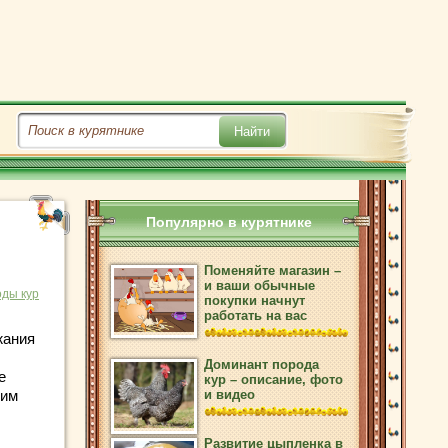
Популярно в курятнике
Поменяйте магазин –
и ваши обычные
ды кур
покупки начнут
работать на вас
жания
Доминант порода
е
кур – описание, фото
ким
и видео
Развитие цыпленка в