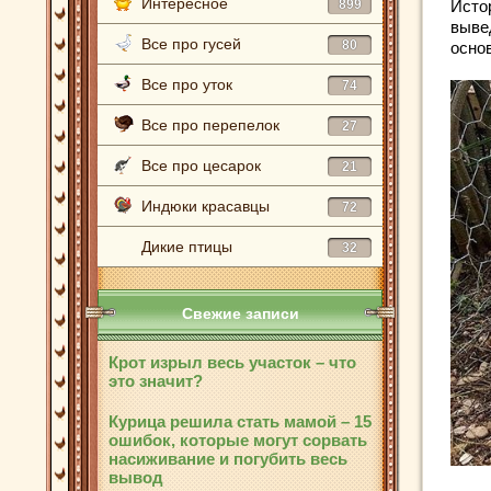
Интересное
899
Исто
выве
Все про гусей
80
осно
Все про уток
74
Все про перепелок
27
Все про цесарок
21
Индюки красавцы
72
Дикие птицы
32
Свежие записи
Крот изрыл весь участок – что
это значит?
Курица решила стать мамой – 15
ошибок, которые могут сорвать
насиживание и погубить весь
вывод