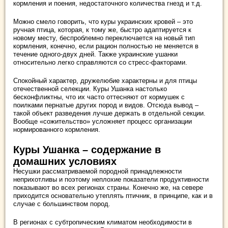
кормления и поения, недостаточного количества гнезд и т.д.
Можно смело говорить, что куры украинских кровей – это
ручная птица, которая, к тому же, быстро адаптируется к
новому месту, беспроблемно переключается на новый тип
кормления, конечно, если рацион полностью не меняется в
течение одного-двух дней. Также украинские ушанки
относительно легко справляются со стресс-факторами.
Спокойный характер, дружелюбие характерны и для птицы
отечественной селекции. Куры Ушанка настолько
бесконфликтны, что их часто оттесняют от кормушек с
поилками пернатые других пород и видов. Отсюда вывод –
такой объект разведения лучше держать в отдельной секции.
Вообще «сожительство» усложняет процесс организации
нормированного кормления.
Куры Ушанка – содержание в
домашних условиях
Несушки рассматриваемой породной принадлежности
неприхотливы и поэтому неплохие показатели продуктивности
показывают во всех регионах страны. Конечно же, на севере
приходится основательно утеплять птичник, в принципе, как и в
случае с большинством пород.
В регионах с субтропическим климатом необходимости в