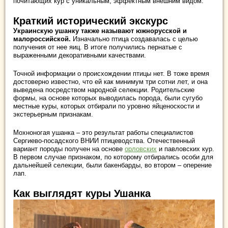
почитающих кур с уникальным, эффектным внешним видом.
Краткий исторический экскурс
Украинскую ушанку также называют южнорусской и
малороссийской.
Изначально птица создавалась с целью
получения от нее яиц. В итоге получились пернатые с
выраженными декоративными качествами.
Точной информации о происхождении птицы нет. В тоже время
достоверно известно, что ей как минимум три сотни лет, и она
выведена посредством народной селекции. Родительские
формы, на основе которых выводилась порода, были сугубо
местные куры, которых отбирали по уровню яйценоскости и
экстерьерным признакам.
Мохноногая ушанка – это результат работы специалистов
Сергиево-посадского ВНИИ птицеводства. Отечественный
вариант породы получен на основе
орловских
и павловских кур.
В первом случае признаком, по которому отбирались особи для
дальнейшей селекции, были бакенбарды, во втором – оперение
лап.
Как выглядят куры Ушанка