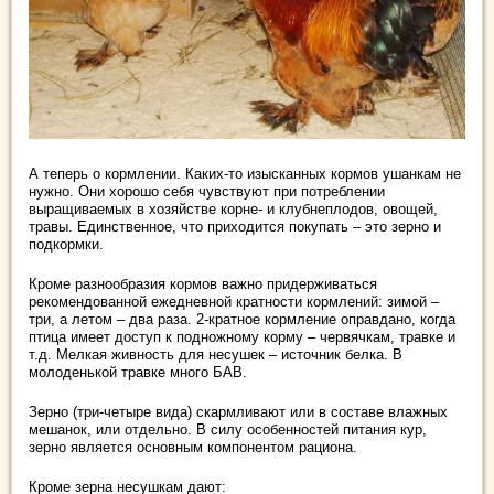
А теперь о кормлении. Каких-то изысканных кормов ушанкам не
нужно. Они хорошо себя чувствуют при потреблении
выращиваемых в хозяйстве корне- и клубнеплодов, овощей,
травы. Единственное, что приходится покупать – это зерно и
подкормки.
Кроме разнообразия кормов важно придерживаться
рекомендованной ежедневной кратности кормлений: зимой –
три, а летом – два раза. 2-кратное кормление оправдано, когда
птица имеет доступ к подножному корму – червячкам, травке и
т.д. Мелкая живность для несушек – источник белка. В
молоденькой травке много БАВ.
Зерно (три-четыре вида) скармливают или в составе влажных
мешанок, или отдельно. В силу особенностей питания кур,
зерно является основным компонентом рациона.
Кроме зерна несушкам дают: