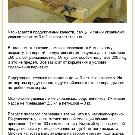
Что касается продуктивных качеств, самцы и самки украинской
ушанки весят от 3 и 2 кг соответственно.
В половом отношении самочки созревают к 6-месячному
возрасту. За первый продуктивный год несушки дают примерно
160 шт. 50-граммовых яиц. От лучших особей получают 200 яиц
и это не предел. Все зависит от кормления и условий
содержания пернатых.
Содержание несушек оправдано до их 3-летнего возраста. На
четвертом продуктивном году их яйценоскость не оправдывает
потребляемые корма.
Мохноногие ушанки легче украинских родственников. Их живая
масса не превышает 2,3 кг, а петушков – 3 кг.
Возраст полового созревания тот же, что и у несушек-украинок.
Яйценоскость ушанок отечественной селекции обычно не
превышает 170 шт. 60-граммовых яиц. Высокий уровень яичной
продуктивности у птицы сохраняется до 4-летнего возраста.
Мясные качества максимальны на втором-третьем году жизни.