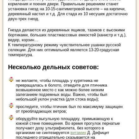
кормления и поения двери. Правильным решением станет
установка гнезд на 10-15-сантиметровой высоте – на кирпичи,
деревянный настил и т.д. Для стада из 10 несушек достаточно
двух-трех гнезд.
Гнезда делаются из деревянных ящиков, тазиков с высокими
бортиками, больших пластмассовых емкостей (канистр и т.д.),
ведер, корзин…
К температурному режиму чувствительнее ушанки русской
селекции. Для них оптимальной является 13-20-градусная
температура.
Несколько дельных советов:
не желаете, чтобы площадь у курятника не
превращалась в болото, отведите для птичника
возвышенное место с как можно более низким
залеганием подземных воды. Важно, чтобы был
небольшой уклон участка (для стока воды);
проследите, чтобы птичник был по максимуму защищен
от преобладающих ветров;
оборудуйте выгульную площадку, примыкающую к
южной стене помещения. Во время прогулок пернатые
получают дозу ультрафиолета, без которого в
организме не синтезируется
витамин
Д. Дефицит
последнего отрицательно сказывается на