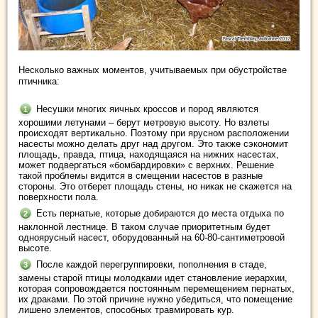
Несколько важных моментов, учитываемых при обустройстве
птичника:
Несушки многих яичных кроссов и пород являются
хорошими летунами – берут метровую высоту. Но взлеты
происходят вертикально. Поэтому при ярусном расположении
насесты можно делать друг над другом. Это также сэкономит
площадь, правда, птица, находящаяся на нижних насестах,
может подвергаться «бомбардировки» с верхних. Решение
такой проблемы видится в смещении насестов в разные
стороны. Это отберет площадь стены, но никак не скажется на
поверхности пола.
Есть пернатые, которые добираются до места отдыха по
наклонной лестнице. В таком случае приоритетным будет
одноярусный насест, оборудованный на 60-80-сантиметровой
высоте.
После каждой перегруппировки, пополнения в стаде,
замены старой птицы молодками идет становление иерархии,
которая сопровождается постоянным перемещением пернатых,
их драками. По этой причине нужно убедиться, что помещение
лишено элементов, способных травмировать кур.