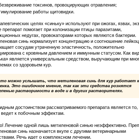
безвреживание токсинов, провоцирующих отравления;
тимулирование работы щитовидки.
апевтических целях «синьку» используют при ожогах, язвах, эк
е препарат помогает при колонизации птицы паразитами,
кционных недугах, провокаторами которых являются бактерии.
леновая синь нормализует концентрацию и соотношение лейкоц
ращает сосудам утраченную эластичность, положительно
циирована с кровяным давлением и иммунным статусом. Как вид
ька» является универсальным средством, выручающим при мно
лемах со здоровьем кур.
сто можно услышать, что метиленовая синь для кур работает к
ленка. Это ошибочное мнение, так как эти средства рознятся
епенью растворимости в воде и в других растворителях.
идным достоинством рассматриваемого препарата является то, 
е ведет к побочным эффектам.
о! Лечение одной лишь метиленовой синью неэффективно. Пре
леновая синь назначается вкупе с другими ветеринарными
ствами. Речь идет о комплексном лечении.