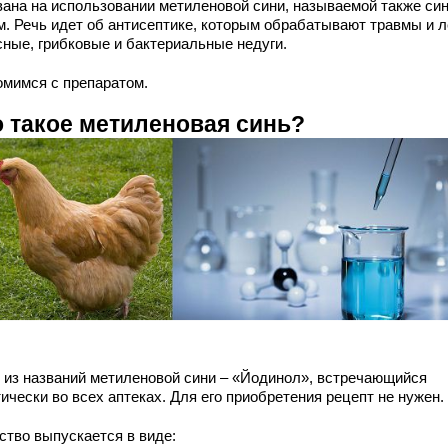
вана на использовании метиленовой сини, называемой также си
м. Речь идет об антисептике, которым обрабатывают травмы и л
сные, грибковые и бактериальные недуги.
омимся с препаратом.
о такое метиленовая синь?
 из названий метиленовой сини – «Йодинол», встречающийся
ически во всех аптеках. Для его приобретения рецепт не нужен.
ство выпускается в виде: