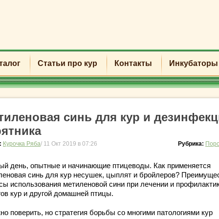
талог
Статьи про кур
Контакты
Инкубаторы
тиленовая синь для кур и дезинфек
рятника
:
Курочка Ряба
/ 11 Окт 2019 в 07:26
Рубрика:
Поро
ый день, опытные и начинающие птицеводы. Как применяется
леновая синь для кур несушек, цыплят и бройлеров? Преимуще
сы использования метиленовой сини при лечении и профилакти
гов кур и другой домашней птицы.
но поверить, но стратегия борьбы со многими патологиями кур