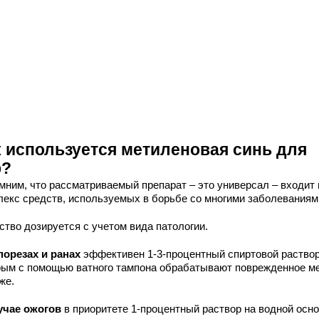
к используется метиленовая синь для
р?
мним, что рассматриваемый препарат – это универсал – входит 
лекс средств, используемых в борьбе со многими заболеваниям
ство дозируется с учетом вида патологии.
порезах и ранах
эффективен 1-3-процентный спиртовой раствор
рым с помощью ватного тампона обрабатывают поврежденное м
же.
учае ожогов
в приоритете 1-процентный раствор на водной осно