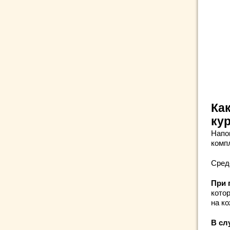
Ка
ку
Напо
комп
Сред
При 
кото
на ко
В сл