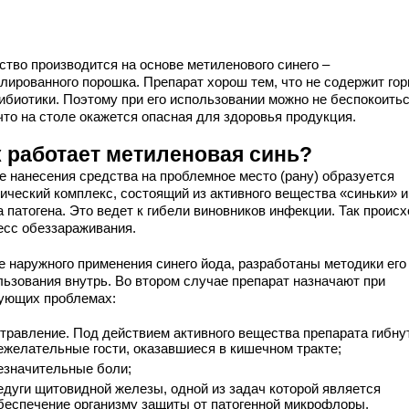
ство производится на основе метиленового синего –
улированного порошка. Препарат хорош тем, что не содержит го
тибиотики. Поэтому при его использовании можно не беспокоитьс
что на столе окажется опасная для здоровья продукция.
к работает метиленовая синь?
е нанесения средства на проблемное место (рану) образуется
нический комплекс, состоящий из активного вещества «синьки» и
 патогена. Это ведет к гибели виновников инфекции. Так проис
есс обеззараживания.
е наружного применения синего йода, разработаны методики его
льзования внутрь. Во втором случае препарат назначают при
ующих проблемах:
травление. Под действием активного вещества препарата гибну
ежелательные гости, оказавшиеся в кишечном тракте;
езначительные боли;
едуги щитовидной железы, одной из задач которой является
беспечение организму защиты от патогенной микрофлоры.