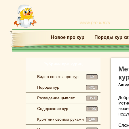
www.pro-kur.ru
Новое про кур
Породы кур ка
Рубрики про куриц
Ме
ку
Видео советы про кур
60
Автор
Породы кур
431
Добр
Разведение цыплят
353
мети
нюан
Содержание кур
1108
неду
Курятник своими руками
160
Слож