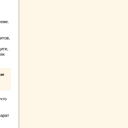
земе.
итов,
ите,
гих
ак
что
парат