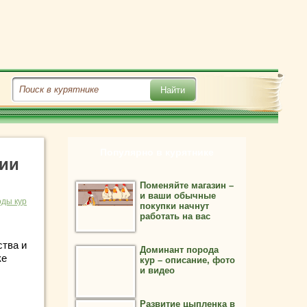
Популярно в курятнике
ции
Поменяйте магазин –
и ваши обычные
ды кур
покупки начнут
работать на вас
ства и
Доминант порода
ке
кур – описание, фото
и видео
Развитие цыпленка в