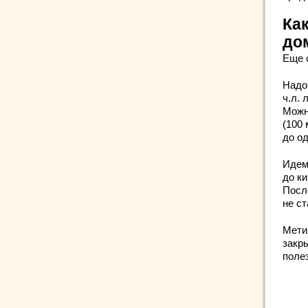
Ка
до
Еще 
Надо 
ч.л. 
Можн
(100
до о
Идем
до к
Посл
не ст
Мети
закр
поле