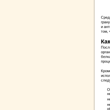
Сред
гран
и ан
том, 
Ка
Посл
орга
белка
проц
Кром
испо
след
О
н
н
н
о