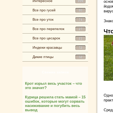
Интересное
899
осно
йодо
Все про гусей
80
виру
Все про уток
74
Знак
Все про перепелок
27
Чт
Все про цесарок
21
Индюки красавцы
72
Дикие птицы
32
Свежие записи
Крот изрыл весь участок – что
это значит?
Одно
Курица решила стать мамой – 15
практ
ошибок, которые могут сорвать
насиживание и погубить весь
Сред
вывод