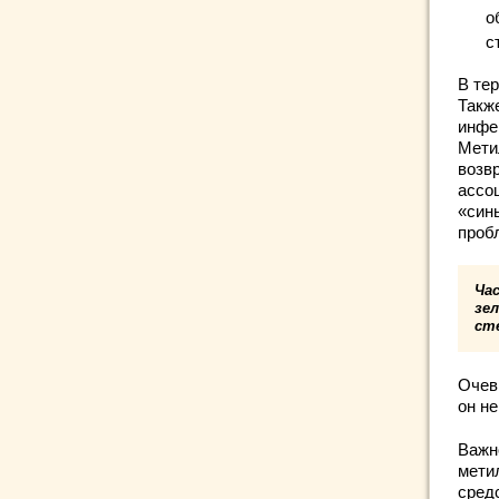
о
с
В тер
Такж
инфе
Мети
возв
ассо
«син
проб
Ча
зе
ст
Очев
он н
Важн
мети
сред