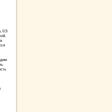
, 0,5
кой.
да
тся
одим
ль.
ость
х