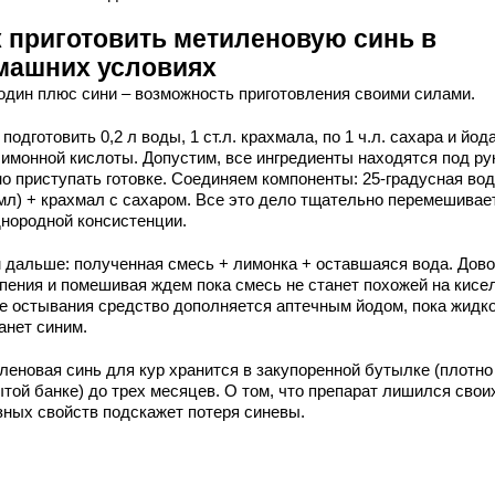
к приготовить метиленовую синь в
машних условиях
один плюс сини – возможность приготовления своими силами.
подготовить 0,2 л воды, 1 ст.л. крахмала, по 1 ч.л. сахара и йода
лимонной кислоты. Допустим, все ингредиенты находятся под ру
о приступать готовке. Соединяем компоненты: 25-градусная во
 мл) + крахмал с сахаром. Все это дело тщательно перемешивае
днородной консистенции.
 дальше: полученная смесь + лимонка + оставшаяся вода. Дов
ипения и помешивая ждем пока смесь не станет похожей на кисе
е остывания средство дополняется аптечным йодом, пока жидк
анет синим.
леновая синь для кур хранится в закупоренной бутылке (плотно
ытой банке) до трех месяцев. О том, что препарат лишился свои
зных свойств подскажет потеря синевы.