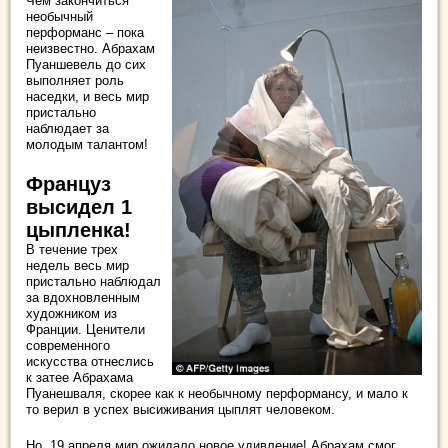
Чем закончиться
необычный
перформанс – пока
неизвестно. Абрахам
Пуаншевель до сих
выполняет роль
наседки, и весь мир
пристально
наблюдает за
молодым талантом!
Француз
высидел 1
цыпленка!
В течение трех
недель весь мир
пристально наблюдал
за вдохновленным
художником из
Франции. Ценители
современного
искусства отнеслись
к затее Абрахама
Пуанешваля, скорее как к необычному перформансу, и мало к
то верил в успех высиживания цыплят человеком.
Но, 19 апреля мир ожидало новое удивление! Абрахам смог