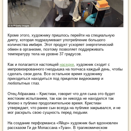
Кроме этого, художнику пришлось перейти на специальную
диету, которая подразумевает употребление большого
количества имбиря. Этот продукт ускоряет энергетический
обмен в организме, поэтому позволяет поддерживать
температуру тела на уровне 37 градусов.
Как и полагается настоящей
наседке
, художник сходит с
импровизированного гнездышка на полчаса каждый день, чтобы
сделать свои дела. Все остальное время художнику
приходиться находиться под прицелом видеокамер и
любопытных глаз.
Отец Абрахама – Кристиан, говорит что для сына это будет
жестоким испытанием, так как он никогда не находился так
близко к публике продолжительное время. Кристиан
утверждает, что ранее сын всегда на публике закрывался, и не
мог раскрыть свою сущность перед людьми.
На создание перформанса «Яйцо» художник был вдохновлен
рассказом Ги де Мопассана «Туан». В трагикомическом