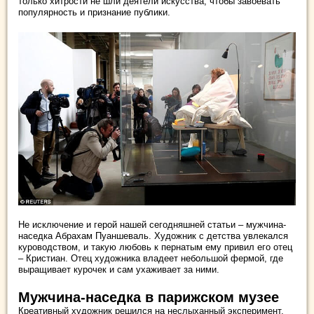
только хитрости не шли деятели искусства, чтобы завоевать
популярность и признание публики.
Не исключение и герой нашей сегодняшней статьи – мужчина-
наседка Абрахам Пуаншеваль. Художник с детства увлекался
куроводством, и такую любовь к пернатым ему привил его отец
– Кристиан. Отец художника владеет небольшой фермой, где
выращивает курочек и сам ухаживает за ними.
Мужчина-наседка в парижском музее
Креативный художник решился на неслыханный эксперимент,