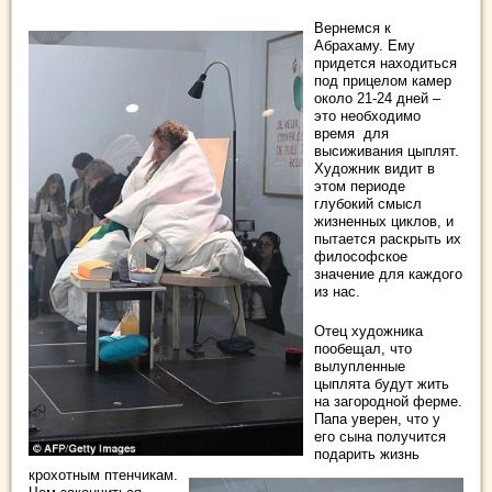
Вернемся к
Абрахаму. Ему
придется находиться
под прицелом камер
около 21-24 дней –
это необходимо
время для
высиживания цыплят.
Художник видит в
этом периоде
глубокий смысл
жизненных циклов, и
пытается раскрыть их
философское
значение для каждого
из нас.
Отец художника
пообещал, что
вылупленные
цыплята будут жить
на загородной ферме.
Папа уверен, что у
его сына получится
подарить жизнь
крохотным птенчикам.