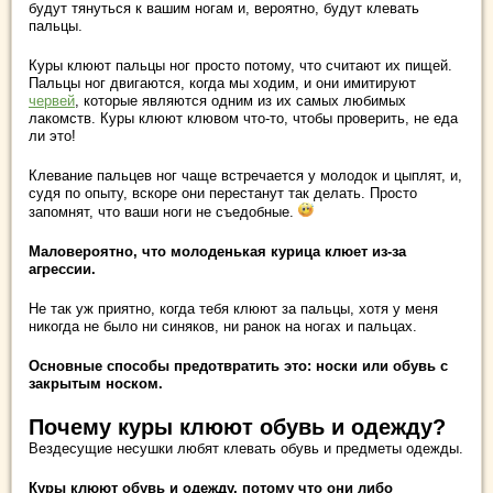
будут тянуться к вашим ногам и, вероятно, будут клевать
пальцы.
Куры клюют пальцы ног просто потому, что считают их пищей.
Пальцы ног двигаются, когда мы ходим, и они имитируют
червей
, которые являются одним из их самых любимых
лакомств. Куры клюют клювом что-то, чтобы проверить, не еда
ли это!
Клевание пальцев ног чаще встречается у молодок и цыплят, и,
судя по опыту, вскоре они перестанут так делать. Просто
запомнят, что ваши ноги не съедобные.
Маловероятно, что молоденькая курица клюет из-за
агрессии.
Не так уж приятно, когда тебя клюют за пальцы, хотя у меня
никогда не было ни синяков, ни ранок на ногах и пальцах.
Основные способы предотвратить это: носки или обувь с
закрытым носком.
Почему куры клюют обувь и одежду?
Вездесущие несушки любят клевать обувь и предметы одежды.
Куры клюют обувь и одежду, потому что они либо