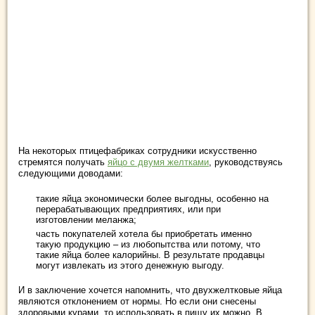
На некоторых птицефабриках сотрудники искусственно
стремятся получать
яйцо с двумя желтками
, руководствуясь
следующими доводами:
такие яйца экономически более выгодны, особенно на
перерабатывающих предприятиях, или при
изготовлении меланжа;
часть покупателей хотела бы приобретать именно
такую продукцию – из любопытства или потому, что
такие яйца более калорийны. В результате продавцы
могут извлекать из этого денежную выгоду.
И в заключение хочется напомнить, что двухжелтковые яйца
являются отклонением от нормы. Но если они снесены
здоровыми курами, то использовать в пищу их можно. В