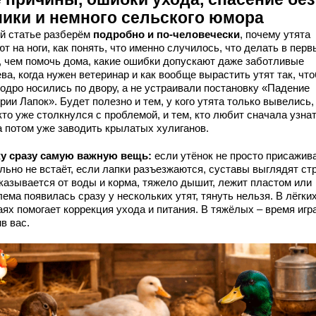
ники и немного сельского юмора
ой статье разберём
подробно и по-человечески
, почему утята
т на ноги, как понять, что именно случилось, что делать в перв
, чем помочь дома, какие ошибки допускают даже заботливые
ва, когда нужен ветеринар и как вообще вырастить утят так, чт
бодро носились по двору, а не устраивали постановку «Падение
ии Лапок». Будет полезно и тем, у кого утята только вывелись,
кто уже столкнулся с проблемой, и тем, кто любит сначала узна
а потом уже заводить крылатых хулиганов.
у сразу самую важную вещь:
если утёнок не просто присажив
льно не встаёт, если лапки разъезжаются, суставы выглядят ст
тказывается от воды и корма, тяжело дышит, лежит пластом или
ема появилась сразу у нескольких утят, тянуть нельзя. В лёгки
ях помогает коррекция ухода и питания. В тяжёлых – время игр
в вас.