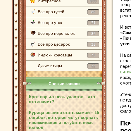
Интересное
899
тепер
вста
Все про гусей
80
репе
Все про уток
74
И вот
«Сам
Все про перепелок
27
«Поч
утки
Все про цесарок
21
Индюки красавцы
На с
72
скол
Дикие птицы
пере
32
вита
врож
смотр
Свежие записи
Утён
Крот изрыл весь участок – что
не и
это значит?
дост
фило
Курица решила стать мамой – 15
ошибок, которые могут сорвать
Поч
насиживание и погубить весь
вывод
вс