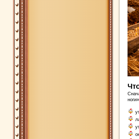
Что
Снач
ноги
у
л
у
о