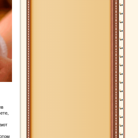
ев
ете,
нают
потом