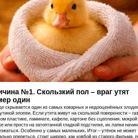
чина №1. Скользкий пол – враг утят
мер один
где скрывается один из самых коварных и недооценённых злоде
утиной эпопеи. Если утята живут на скользкой поверхности – газ
ком пластике, ламинате, кафеле, картоне без сцепления, мокрой
е или просто на затоптанной гладкой подстилке, их лапки начи
езжаться. Особенно у самых маленьких. Итог – утёнок не может
льно опереться, стоит широко, как ковбой из старого фильма, 