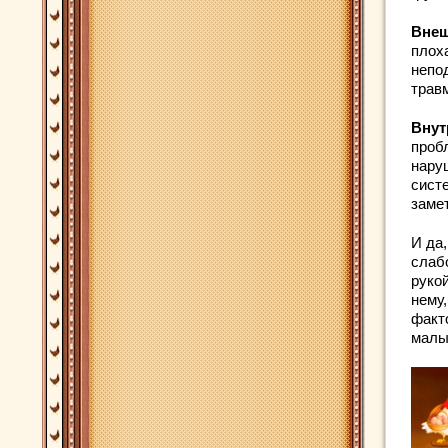
Внеш
плох
непо
травм
Внут
проб
нару
сист
заме
И да,
слабо
руко
нему,
факт
малы