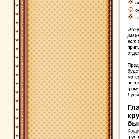
о
о
п
Это в
разъ
ест 
прип
отде
Предс
буде
мате
весом
гром
Луны
Гл
кр
бы
Когда
груп