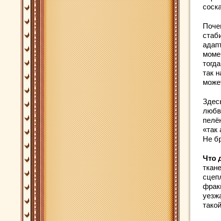
соск
Поче
стаб
адап
моме
тогд
так н
може
Здесь
любв
пелё
«так 
Не б
Что 
ткан
сцеп
фракц
уезж
такой