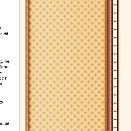
ы
ок
не
у, он
Если
ым
ее и
ю
ь
льшие