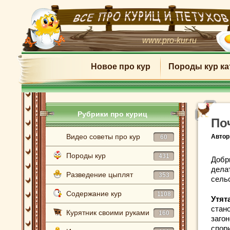
www.pro-kur.ru
Новое про кур
Породы кур ка
Рубрики про куриц
По
Видео советы про кур
Автор
60
Породы кур
431
Добр
делат
Разведение цыплят
353
сель
Содержание кур
1108
Утят
стан
Курятник своими руками
160
заго
спори