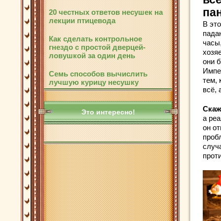
па
20 честных ответов несушек на
лекции птицевода
В эт
падаю
Как сделать контрольное
часы
гнездо с простой дверцей-
хозяе
ловушкой за один день
они 
Импер
Семь способов вычислить
тем, 
лучшую курицу несушку
всё, 
Скаж
Это интересно!
а реа
он о
пробл
случа
проти