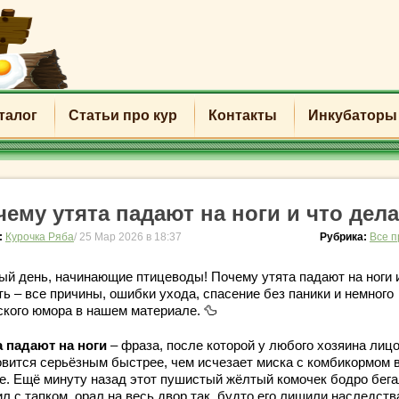
талог
Статьи про кур
Контакты
Инкубаторы
чему утята падают на ноги и что дел
:
Курочка Ряба
/ 25 Мар 2026 в 18:37
Рубрика:
Все п
ый день, начинающие птицеводы! Почему утята падают на ноги 
ь – все причины, ошибки ухода, спасение без паники и немного
ского юмора в нашем материале. 🦆
а падают на ноги
– фраза, после которой у любого хозяина лиц
овится серьёзным быстрее, чем исчезает миска с комбикормом 
не. Ещё минуту назад этот пушистый жёлтый комочек бодро бега
л с тапком, орал на весь двор так, будто его лишили наследства