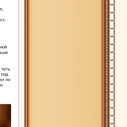
л,
сс,
вной
ньше
 чуть
 под
ют по
ин