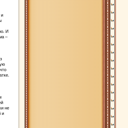
 и
ы
о. И
ма –
з
кую
что
атке.
м
ей
ки не
 и