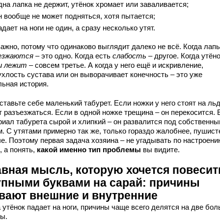
дна лапка не держит, утёнок хромает или заваливается;
н вообще не может подняться, хотя пытается;
адает на ноги не один, а сразу несколько утят.
ажно, потому что одинаково выглядит далеко не всё. Когда лап
езжаются
– это одно. Когда есть
слабость
– другое. Когда утён
и лежит
– совсем третье. А когда у него ещё и искривление,
ухлость сустава или он выворачивает конечность – это уже
льная история.
тавьте себе маленький табурет. Если ножки у него стоят на льд
т разъезжаться. Если в одной ножке трещина – он перекосится. 
риал табурета сырой и хлипкий – он развалится под собственн
. С утятами примерно так же, только гораздо жалобнее, пушист
че. Поэтому первая задача хозяина – не угадывать по настроени
, а понять,
какой именно тип проблемы
вы видите.
авная мысль, которую хочется повесит
упными буквами на сарай: причины
вают внешние и внутренние
 утёнок падает на ноги, причины чаще всего делятся на две бо
пы.