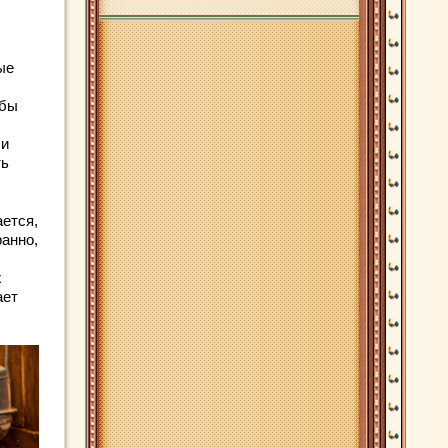
ые
обы
 и
ть
ается,
ранно,
х
ает