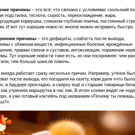
ние причины
– это всё, что связано с условиями: скользкий по
ая подстилка, теснота, сырость, переохлаждение, жара,
дходящая кормушка, слишком глубокая поилка, постоянный стре
а. И вот тут хорошие новости: многое можно исправить быстро.
ренние причины
– это дефициты, слабость после вывода,
лемы с обменом веществ, инфекционные болезни, врождённые
шения, травмы связок и суставов, интоксикация, поражение нер
емы. Тут хорошие новости тоже есть, но они поскромнее: чем ра
тили, тем больше шансов помочь.
 иногда работает сразу несколько причин. Например, утёнок был
ват после вывода, его посадили на газету, корм дали «что было
й», в брудере прохладно, а сверху ещё и старшие товарищи бега
 как утренняя маршрутка в час пик. В итоге хозяин видит не «од
ор», а уже готовый коктейль под названием «Почему ты лежишь,
ш?».