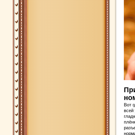
При
но
Вот 
всей 
глад
плёнк
разъ
норма