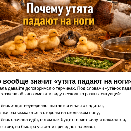
 вообще значит «утята падают на ноги
ала давайте договоримся о терминах. Под словами «утёнок пада
» хозяева обычно имеют в виду несколько разных ситуаций:
тёнок ходит неуверенно, шатается и часто садится;
апки разъезжаются в стороны на скользком полу;
тёнок сначала идёт, потом как будто теряет силу и плюхается;
н стоит, но быстро устаёт и приседает на живот;