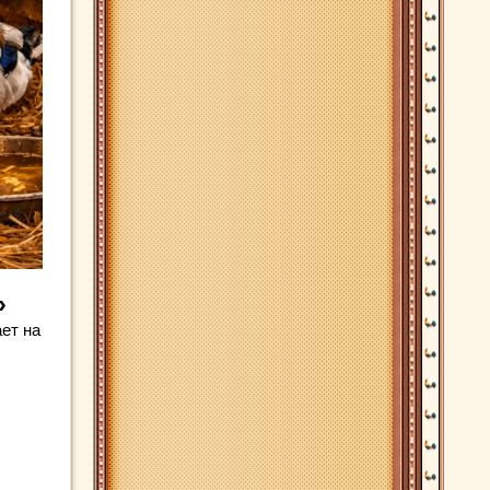
»
ет на