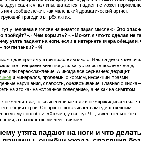
ь вдруг садится на лапы, шатается, падает, не может нормальн
ть или вообще лежит, как маленький драматический артист,
тирующий трагедию в трёх актах.
 тут у человека в голове начинается парад мыслей:
«Это опасн
о пройдёт?», «Чем кормить?», «Может, я что-то сделал не та
ему утята падают на ноги, если в интернете вчера обещали, 
 – почти танки?»
😅
амом деле причин у этой проблемы много. Иногда дело в мелочи
ьзкий пол, неправильная подстилка, усталость после вывода,
грев или переохлаждение. А иногда всё серьёзнее: дефицит
минов
и минералов, проблемы с кормом, инфекции, травмы,
дённые нарушения, слабость, обезвоживание. Главная ошибка –
еть на это как на «странное поведение», а не как на
симптом
.
ок не «ленится», не «выпендривается» и не «прикидывается», ч
дти в общий строй. Он просто показывает вам единственным
упным ему способом: «Хозяин, у нас тут ЧП, и желательно без
софии, а с конкретными действиями».
ему утята падают на ноги и что делать
е причины, ошибки ухода, спасение без