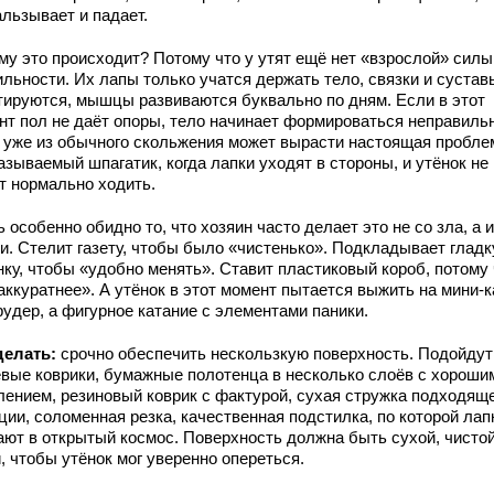
альзывает и падает.
му это происходит? Потому что у утят ещё нет «взрослой» силы
ильности. Их лапы только учатся держать тело, связки и сустав
тируются, мышцы развиваются буквально по дням. Если в этот
нт пол не даёт опоры, тело начинает формироваться неправильн
а уже из обычного скольжения может вырасти настоящая пробле
азываемый шпагатик, когда лапки уходят в стороны, и утёнок не
т нормально ходить.
 особенно обидно то, что хозяин часто делает это не со зла, а и
и. Стелит газету, чтобы было «чистенько». Подкладывает глад
нку, чтобы «удобно менять». Ставит пластиковый короб, потому 
аккуратнее». А утёнок в этот момент пытается выжить на мини-к
рудер, а фигурное катание с элементами паники.
делать:
срочно обеспечить нескользкую поверхность. Подойдут
евые коврики, бумажные полотенца в несколько слоёв с хороши
лением, резиновый коврик с фактурой, сухая стружка подходящ
ии, соломенная резка, качественная подстилка, по которой лап
ают в открытый космос. Поверхность должна быть сухой, чистой
, чтобы утёнок мог уверенно опереться.