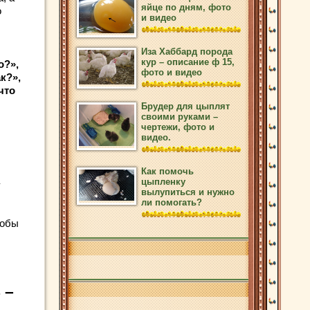
яйце по дням, фото
о
и видео
Иза Хаббард порода
кур – описание ф 15,
о?»,
фото и видео
к?»,
что
Брудер для цыплят
своими руками –
чертежи, фото и
:
видео.
Как помочь
цыпленку
вылупиться и нужно
ли помогать?
тобы
 –