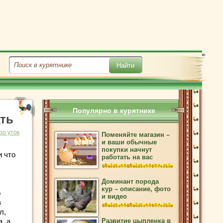
Популярно в курятнике
ать
ро уток
Поменяйте магазин –
и ваши обычные
покупки начнут
и что
работать на вас
Доминант порода
кур – описание, фото
о
и видео
в
л,
, а
Развитие цыпленка в