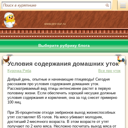
www.pro-kur.ru
Выберите рубрику блога
Условия содержания домашних уток
Курочка Ряба
Все про уток
Добрый день, опытные и начинающие птицеводы! Сегодня
расскажем про условия содержания домашних уток.
Рассматриваемый вид птицы интенсивнее растет в первую
половину жизни. Если обеспечить хорошей несушке должные
условия содержания и кормления, она за год снесет примерно
100 яиц.
При 35-процентном отходе эмбрионов выход жизнеспособных
утят составляет 65 голов. На мясо убивают молодняк,
достигший 2-месячного возраста. В этом возрасте от утят
получают по 2 кило мяса. Несложно посчитать выход мяса от