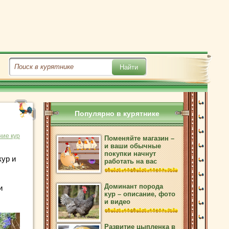
Популярно в курятнике
ие кур
Поменяйте магазин –
и ваши обычные
покупки начнут
кур и
работать на вас
Доминант порода
и
кур – описание, фото
и видео
Развитие цыпленка в