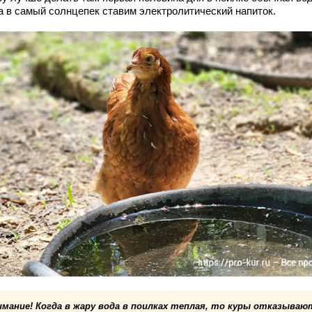
а в самый солнцепек ставим электролитический напиток.
имание! Когда в жару вода в поилках теплая, то куры отказываю