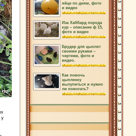
яйце по дням, фото
и видео
Иза Хаббард порода
кур – описание ф 15,
фото и видео
Брудер для цыплят
своими руками –
чертежи, фото и
видео.
Как помочь
цыпленку
вылупиться и нужно
ли помогать?
ых
 у
ь