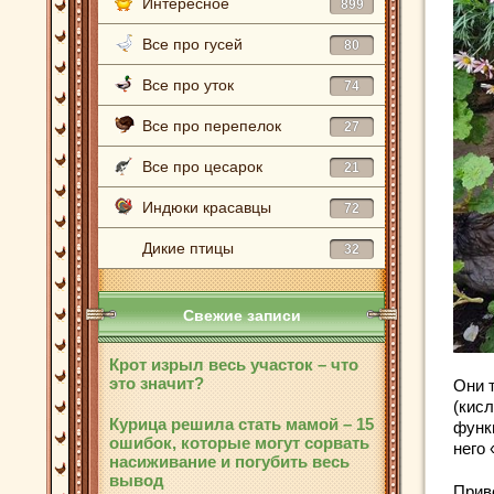
Интересное
899
Все про гусей
80
Все про уток
74
Все про перепелок
27
Все про цесарок
21
Индюки красавцы
72
Дикие птицы
32
Свежие записи
Крот изрыл весь участок – что
это значит?
Они 
(кис
Курица решила стать мамой – 15
функ
ошибок, которые могут сорвать
него
насиживание и погубить весь
вывод
Прив