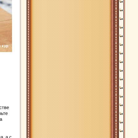
стве
вьте
а
а, а с