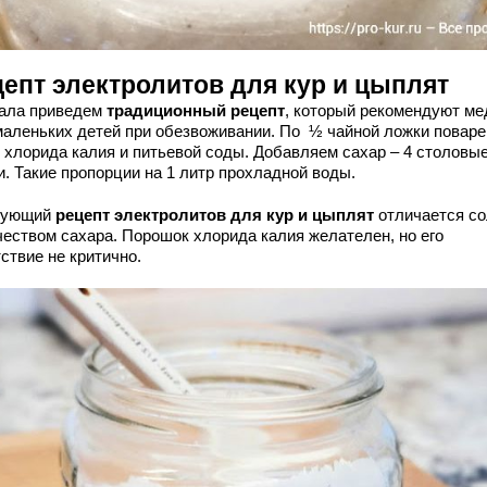
цепт электролитов для кур и цыплят
ала приведем
традиционный рецепт
, который рекомендуют ме
маленьких детей при обезвоживании. По ½ чайной ложки повар
, хлорида калия и питьевой соды. Добавляем сахар – 4 столовы
и. Такие пропорции на 1 литр прохладной воды.
дующий
рецепт электролитов для кур и цыплят
отличается со
чеством сахара. Порошок хлорида калия желателен, но его
ствие не критично.