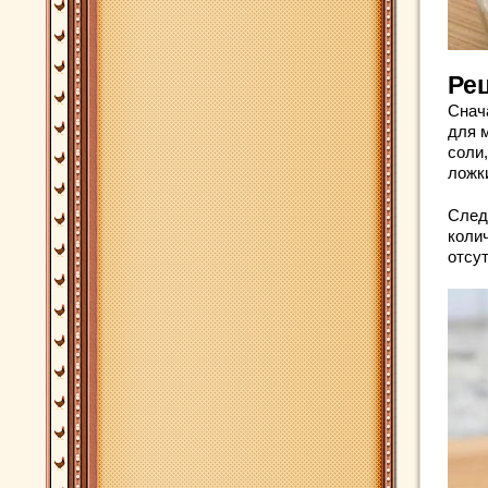
Ре
Снач
для 
соли
ложк
Сле
коли
отсут