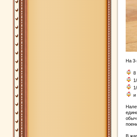
На 3
8
1
1
и
Нале
единс
обыч
поени
В жар