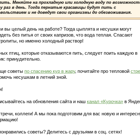
 пить. Меняйте на прохладную или холодную воду по возможност
у раз в день. Тогда пернатые красавицы будут пить с
овольствием и не доведут свои организмы до обезвоживания.
ли вы целый день на работе? Тогда цыплята и несушки могут
деть без питья от своих капризов, что вода теплая. Спасают
тролиты, но именно холодный раствор!
ных птиц, которые отказываются пить, следует поить каждую в
ик: принудительно.
еще советы
по спасению кур в жару
, почитайте про тепловой
стр
помочь несушкам в летний зной.
и!
исывайтесь на обновления сайта и наш
канал «Курочка»
в Янде
тречи, коллеги! А мы пока подготовим для вас новую и интерес
рмацию!
понравились советы? Делитесь с друзьями в соц. сетях!