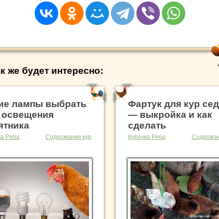
к же будет интересно:
ие лампы выбрать
Фартук для кур се
 освещения
— выкройка и как
ятника
сделать
ка Ряба
Содержание кур
Курочка Ряба
Содержан