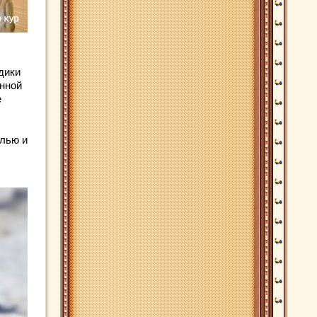
дики
енной
е
лью и