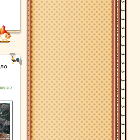
дло
ие кур