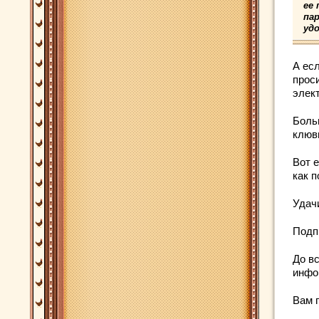
ее
пар
уд
А ес
проси
элек
Боль
клюв
Вот 
как 
Удач
Подп
До вс
инфо
Вам 