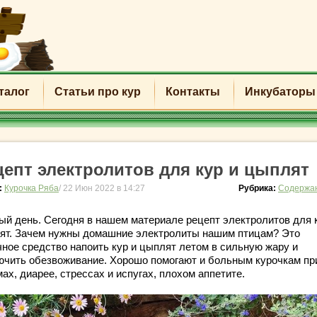
талог
Статьи про кур
Контакты
Инкубаторы
цепт электролитов для кур и цыплят
:
Курочка Ряба
/ 22 Июн 2022 в 14:27
Рубрика:
Содержан
ый день. Сегодня в нашем материале рецепт электролитов для 
ят. Зачем нужны домашние электролиты нашим птицам? Это
чное средство напоить кур и цыплят летом в сильную жару и
ючить обезвоживание. Хорошо помогают и больным курочкам пр
ах, диарее, стрессах и испугах, плохом аппетите.