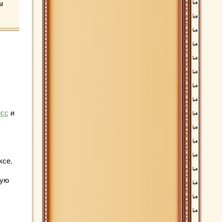
и
есс
и
ксе.
ную