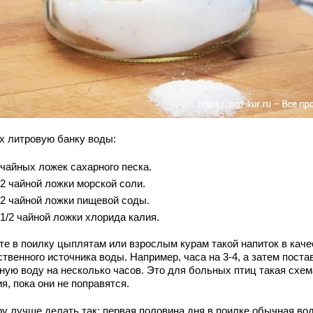
-х литровую банку воды:
 чайных ложек сахарного песка.
/2 чайной ложки морской соли.
/2 чайной ложки пищевой соды.
 1/2 чайной ложки хлорида калия.
те в поилку цыплятам или взрослым курам такой напиток в каче
твенного источника воды. Например, часа на 3-4, а затем поста
ную воду на несколько часов. Это для больных птиц такая схем
я, пока они не поправятся.
у лучше делать так: первая половина дня в поилке обычная вод