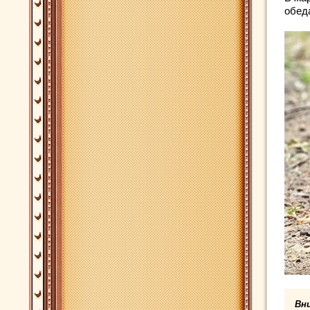
обед
Вн