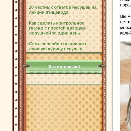
поро
20 честных ответов несушек на
лекции птицевода
Вы м
нет и
Как сделать контрольное
морс
гнездо с простой дверцей-
ловушкой за один день
кали
Семь способов вычислить
лучшую курицу несушку
Это интересно!