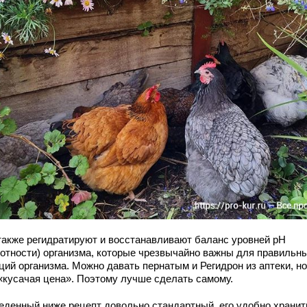
также регидратируют и восстанавливают баланс уровней рН
лотности) организма, которые чрезвычайно важны для правильн
ций организма. Можно давать пернатым и Регидрон из аптеки, но
 «кусачая цена». Поэтому лучше сделать самому.
еденный ниже рецепт довольно стандартный, его удобно хранит