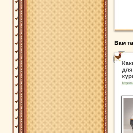
Вам та
Как
для
кур
Куроч