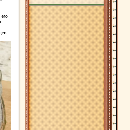
 его
о
цев.