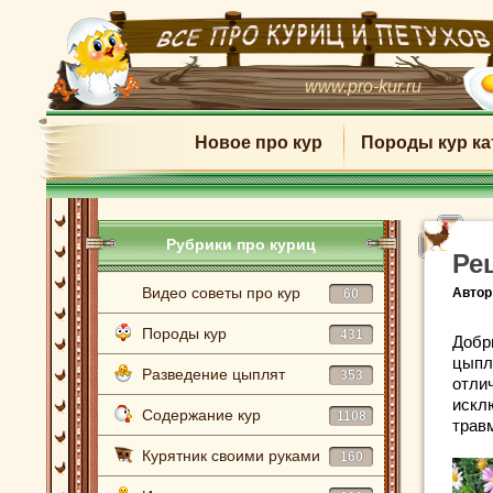
www.pro-kur.ru
Новое про кур
Породы кур ка
Рубрики про куриц
Ре
Видео советы про кур
Автор
60
Породы кур
431
Добр
цыпл
Разведение цыплят
353
отли
искл
Содержание кур
1108
травм
Курятник своими руками
160