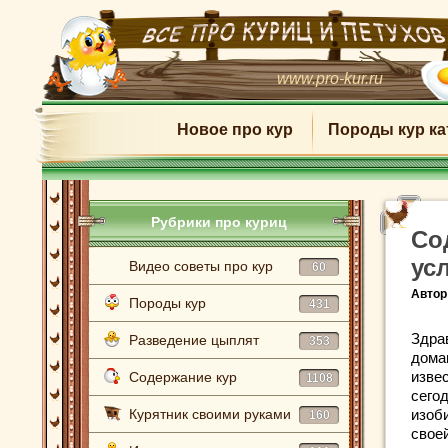
www.pro-kur.ru
Новое про кур
Породы кур ка
Рубрики про куриц
Со
ус
Видео советы про кур
60
Автор
Породы кур
431
Здра
Разведение цыплят
353
дома
изве
Содержание кур
1108
сего
Курятник своими руками
изоби
160
своей