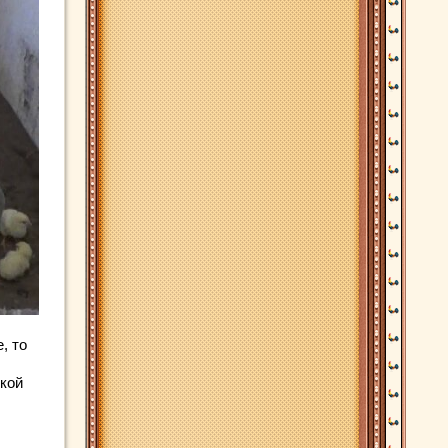
, то
кой