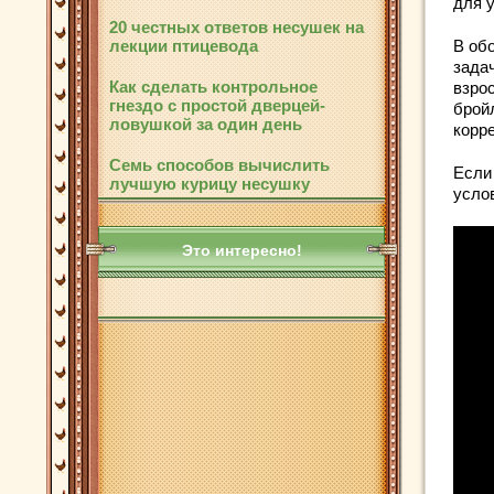
для 
20 честных ответов несушек на
лекции птицевода
В об
зада
Как сделать контрольное
взро
гнездо с простой дверцей-
брой
ловушкой за один день
корр
Семь способов вычислить
Если
лучшую курицу несушку
услов
Это интересно!