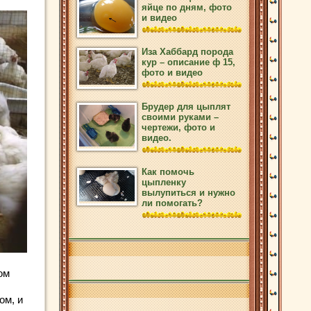
яйце по дням, фото
и видео
Иза Хаббард порода
кур – описание ф 15,
фото и видео
Брудер для цыплят
своими руками –
чертежи, фото и
видео.
Как помочь
цыпленку
вылупиться и нужно
ли помогать?
ом
ом, и