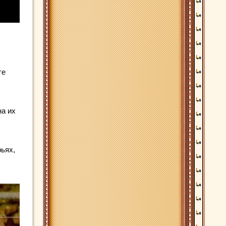
те
на их
ьях,