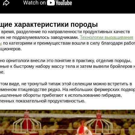
щие характеристики породы
 время, разделение по направленности продуктивных качеств
чек не подразумевалось заводчиками.
Технологии выращивания
ы
по категориям и преимуществам вошли в силу благодаря рабо
кционеров.
о орнитологи внесли это понятие в практику, отделив породы,
нные к быстрому набору массу тела и затем вывели бройлеров 
ве.
стом виде, не тронутый типаж этой селекции можно встретить в
еменном птицеводстве редко. На небольших фермерских подвор
ышленные обороты прибегают к использованию гибридов,
ленных показательной продуктивностью.