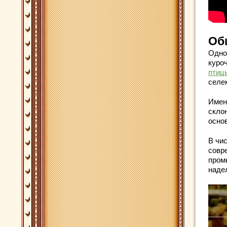
Об
Одно
куро
птиц
селе
Именн
скло
осно
В чи
совр
пром
наде