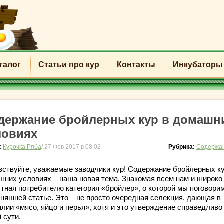
талог
Статьи про кур
Контакты
Инкубаторы
держание бройлерных кур в домашн
ловиях
:
Курочка Ряба
/ 27 Фев 2017 в 08:02
Рубрика:
Содержан
вствуйте, уважаемые заводчики кур! Содержание бройлерных ку
шних условиях – наша новая тема. Знакомая всем нам и широко
стная потребителю категория «бройлер», о которой мы поговори
дняшней статье. Это – не просто очередная селекция, дающая в
лии «мясо, яйцо и перья», хотя и это утверждение справедливо
 сути.