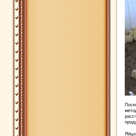
Поск
мето
расс
прод
Яйцо 