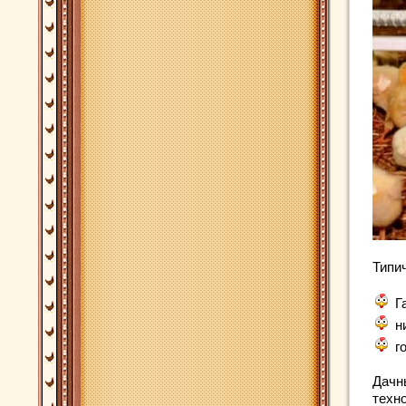
Типи
Г
н
г
Дачны
техн