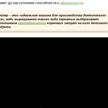
вают до наступления способности к
яйценоскости
.
ойлер – это «идеальная машина для производства диетического
са», ведь выращивание такого вида пернатых выдерживает
отношение
рентабельности
кормовых затрат на кило белкового
одукта.