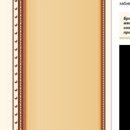
заби
Бр
мя
со
пр