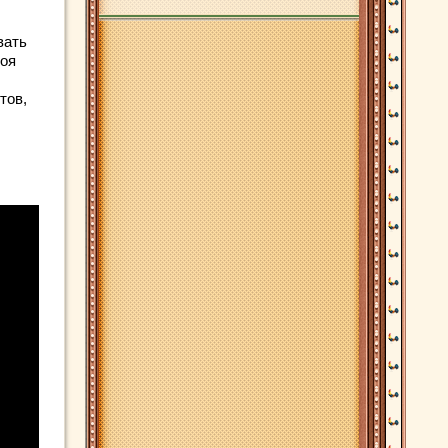
вать
боя
тов,