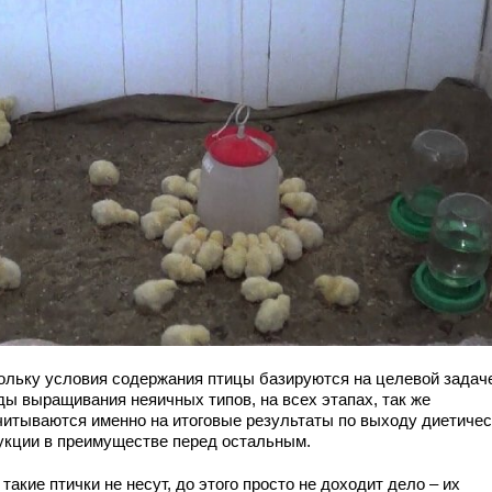
ольку условия содержания птицы базируются на целевой задаче
ды выращивания неяичных типов, на всех этапах, так же
читываются именно на итоговые результаты по выходу диетичес
укции в преимуществе перед остальным.
такие птички не несут, до этого просто не доходит дело – их