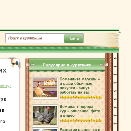
Популярно в курятнике
их
Поменяйте магазин –
и ваши обычные
ие кур
покупки начнут
работать на вас
р в
Доминант порода
м в
кур – описание, фото
и видео
 по
Развитие цыпленка в