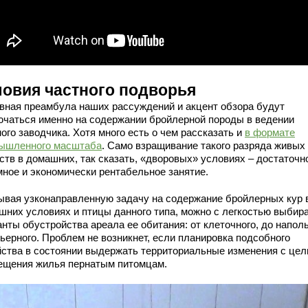
ловия частного подворья
вная преамбула наших рассуждений и акцент обзора будут
ючаться именно на содержании бройлерной породы в ведении
ого заводчика. Хотя много есть о чем рассказать и
в формате
ышленного масштаба
. Само взращивание такого разряда живых
ств в домашних, так сказать, «дворовых» условиях – достаточн
мное и экономически рентабельное занятие.
ывая узконаправленную задачу на содержание бройлерных кур 
шних условиях и птицы данного типа, можно с легкостью выбир
нты обустройства ареала ее обитания: от клеточного, до напол
льерного. Проблем не возникнет, если планировка подсобного
йства в состоянии выдержать территориальные изменения с це
ещения жилья пернатым питомцам.