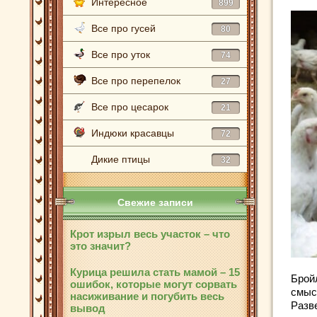
Интересное
899
Все про гусей
80
Все про уток
74
Все про перепелок
27
Все про цесарок
21
Индюки красавцы
72
Дикие птицы
32
Свежие записи
Крот изрыл весь участок – что
это значит?
Курица решила стать мамой – 15
Брой
ошибок, которые могут сорвать
смыс
насиживание и погубить весь
Разв
вывод