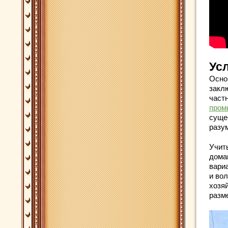
Ус
Осно
закл
частн
пром
суще
разу
Учит
дома
вариа
и во
хозя
разм