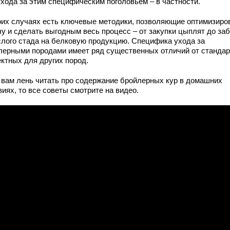
ухода за этим специфическим поголовьем – в частности.
оих случаях есть ключевые методики, позволяющие оптимизиро
чу и сделать выгодным весь процесс – от закупки цыплят до за
слого стада на белковую продукцию. Специфика ухода за
лерными породами имеет ряд существенных отличий от стандар
ектных для других пород.
 вам лень читать про содержание бройлерных кур в домашних
иях, то все советы смотрите на видео.