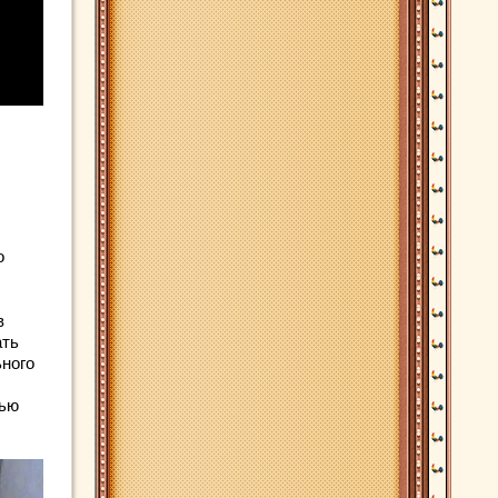
о
в
ать
ьного
лью