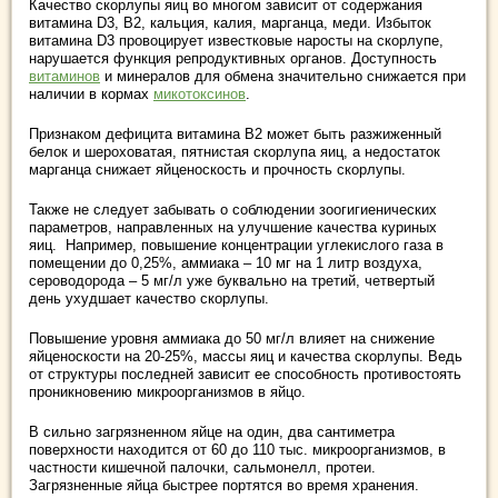
Качество скорлупы яиц во многом зависит от содержания
витамина D3, В2, кальция, калия, марганца, меди. Избыток
витамина D3 провоцирует известковые наросты на скорлупе,
нарушается функция репродуктивных органов. Доступность
витаминов
и минералов для обмена значительно снижается при
наличии в кормах
микотоксинов
.
Признаком дефицита витамина В2 может быть разжиженный
белок и шероховатая, пятнистая скорлупа яиц, а недостаток
марганца снижает яйценоскость и прочность скорлупы.
Также не следует забывать о соблюдении зоогигиенических
параметров, направленных на улучшение качества куриных
яиц. Например, повышение концентрации углекислого газа в
помещении до 0,25%, аммиака – 10 мг на 1 литр воздуха,
сероводорода – 5 мг/л уже буквально на третий, четвертый
день ухудшает качество скорлупы.
Повышение уровня аммиака до 50 мг/л влияет на снижение
яйценоскости на 20-25%, массы яиц и качества скорлупы. Ведь
от структуры последней зависит ее способность противостоять
проникновению микроорганизмов в яйцо.
В сильно загрязненном яйце на один, два сантиметра
поверхности находится от 60 до 110 тыс. микроорганизмов, в
частности кишечной палочки, сальмонелл, протеи.
Загрязненные яйца быстрее портятся во время хранения.