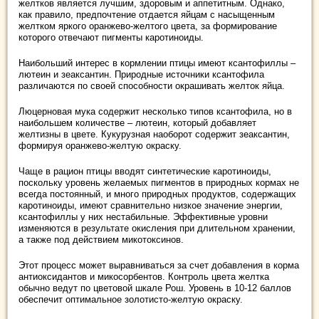
желтков является лучшим, здоровым и аппетитным. Однако,
как правило, предпочтение отдается яйцам с насыщенным
желтком яркого оранжево-желтого цвета, за формирование
которого отвечают пигменты каротиноиды.
Наибольший интерес в кормлении птицы имеют ксантофиллы –
лютеин и зеаксантин. Природные источники ксантофила
различаются по своей способности окрашивать желток яйца.
Люцерновая мука содержит несколько типов ксантофила, но в
наибольшем количестве – лютеин, который добавляет
желтизны в цвете. Кукурузная наоборот содержит зеаксантин,
формируя оранжево-желтую окраску.
Чаще в рацион птицы вводят синтетические каротиноиды,
поскольку уровень желаемых пигментов в природных кормах не
всегда постоянный, и много природных продуктов, содержащих
каротиноиды, имеют сравнительно низкое значение энергии,
ксантофиллы у них нестабильные. Эффективные уровни
изменяются в результате окисления при длительном хранении,
а также под действием микотоксинов.
Этот процесс может выравниваться за счет добавления в корма
антиоксидантов и микосорбентов. Контроль цвета желтка
обычно ведут по цветовой шкале Рош. Уровень в 10-12 баллов
обеспечит оптимальное золотисто-желтую окраску.