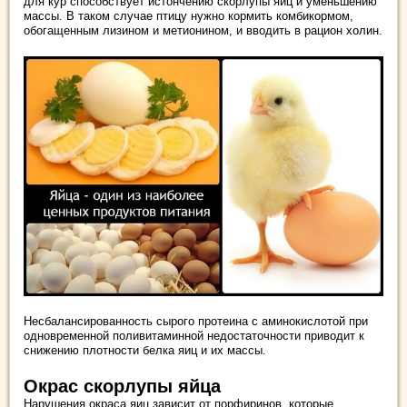
для кур способствует истончению скорлупы яиц и уменьшению
массы. В таком случае птицу нужно кормить комбикормом,
обогащенным лизином и метионином, и вводить в рацион холин.
Несбалансированность сырого протеина с аминокислотой при
одновременной поливитаминной недостаточности приводит к
снижению плотности белка яиц и их массы.
Окрас скорлупы яйца
Нарушения окраса яиц зависит от порфиринов, которые