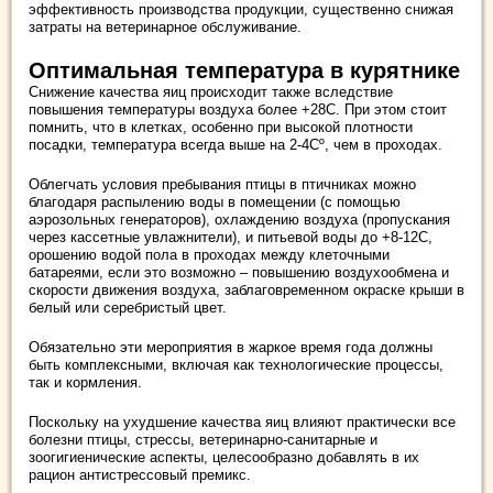
эффективность производства продукции, существенно снижая
затраты на ветеринарное обслуживание.
Оптимальная температура в курятнике
Снижение качества яиц происходит также вследствие
повышения температуры воздуха более +28С. При этом стоит
помнить, что в клетках, особенно при высокой плотности
посадки, температура всегда выше на 2-4Сº, чем в проходах.
Облегчать условия пребывания птицы в птичниках можно
благодаря распылению воды в помещении (с помощью
аэрозольных генераторов), охлаждению воздуха (пропускания
через кассетные увлажнители), и питьевой воды до +8-12С,
орошению водой пола в проходах между клеточными
батареями, если это возможно – повышению воздухообмена и
скорости движения воздуха, заблаговременном окраске крыши в
белый или серебристый цвет.
Обязательно эти мероприятия в жаркое время года должны
быть комплексными, включая как технологические процессы,
так и кормления.
Поскольку на ухудшение качества яиц влияют практически все
болезни птицы, стрессы, ветеринарно-санитарные и
зоогигиенические аспекты, целесообразно добавлять в их
рацион антистрессовый премикс.