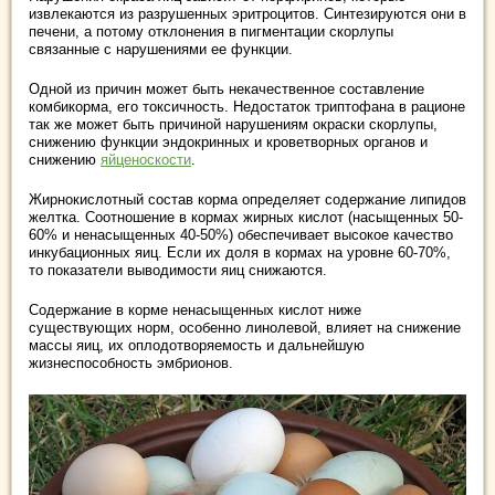
извлекаются из разрушенных эритроцитов. Синтезируются они в
печени, а потому отклонения в пигментации скорлупы
связанные с нарушениями ее функции.
Одной из причин может быть некачественное составление
комбикорма, его токсичность. Недостаток триптофана в рационе
так же может быть причиной нарушениям окраски скорлупы,
снижению функции эндокринных и кроветворных органов и
снижению
яйценоскости
.
Жирнокислотный состав корма определяет содержание липидов
желтка. Соотношение в кормах жирных кислот (насыщенных 50-
60% и ненасыщенных 40-50%) обеспечивает высокое качество
инкубационных яиц. Если их доля в кормах на уровне 60-70%,
то показатели выводимости яиц снижаются.
Содержание в корме ненасыщенных кислот ниже
существующих норм, особенно линолевой, влияет на снижение
массы яиц, их оплодотворяемость и дальнейшую
жизнеспособность эмбрионов.