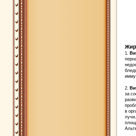
Жир
1.
Ви
перн
недо
блед
имму
2.
Ви
за со
разв
проб
в ор
лучи
площ
Альт