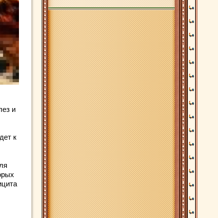
лез и
дет к
ля
орых
ицита