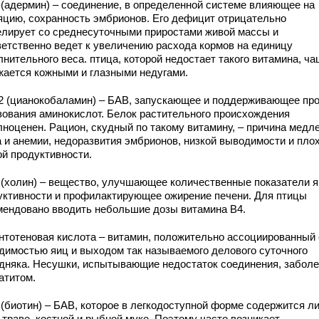
6 (адермин) – соединение, в определенной системе влияющее на
яцию, сохранность эмбрионов. Его дефицит отрицательно
елирует со среднесуточными приростами живой массы и
ветственно ведет к увеличению расхода кормов на единицу
нительного веса. птица, которой недостает такого витамина, ч
жается кожными и глазными недугами.
12 (цианокобаламин) – БАВ, запускающее и поддерживающее пр
зования аминокислот. Белок растительного происхождения
лноценен. Рацион, скудный по такому витамину, – причина медл
а и анемии, недоразвития эмбрионов, низкой выводимости и пло
ой продуктивности.
4 (холин) – вещество, улучшающее количественные показатели 
уктивности и профилактирующее ожирение печени. Для птицы
мендовано вводить небольшие дозы витамина В4.
антотеновая кислота – витамин, положительно ассоциированный 
димостью яиц и выходом так называемого делового суточного
дняка. Несушки, испытывающие недостаток соединения, забол
атитом.
 (биотин) – БАВ, которое в легкодоступной форме содержится л
 траве, костной и рыбной муке. Поэтому часто возникает