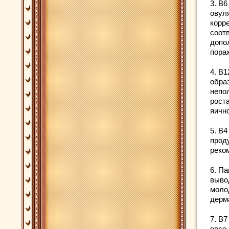
3. В
овул
корр
соот
допол
пора
4. В
обра
непо
рост
яичн
5. В
прод
реко
6. П
выво
моло
дерм
7. В7
овсе,