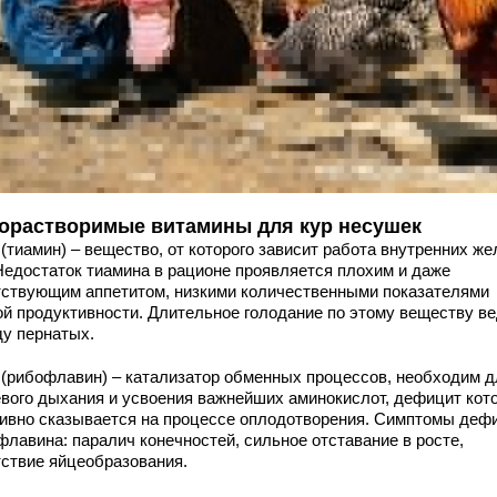
орастворимые витамины для кур несушек
 (тиамин) – вещество, от которого зависит работа внутренних же
Недостаток тиамина в рационе проявляется плохим и даже
тствующим аппетитом, низкими количественными показателями
ой продуктивности. Длительное голодание по этому веществу ве
ду пернатых.
2 (рибофлавин) – катализатор обменных процессов, необходим д
евого дыхания и усвоения важнейших аминокислот, дефицит кот
тивно сказывается на процессе оплодотворения. Симптомы деф
флавина: паралич конечностей, сильное отставание в росте,
тствие яйцеобразования.