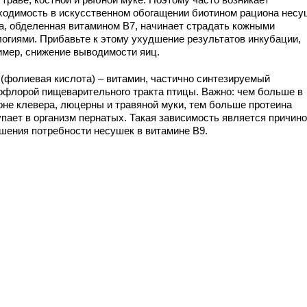
ходимость в искусственном обогащении биотином рациона несу
а, обделенная витамином В7, начинает страдать кожными
логиями. Прибавьте к этому ухудшение результатов инкубации,
имер, снижение выводимости яиц.
9 (фолиевая кислота) – витамин, частично синтезируемый
офлорой пищеварительного тракта птицы. Важно: чем больше в
оне клевера, люцерны и травяной муки, тем больше протеина
упает в организм пернатых. Такая зависимость является причин
шения потребности несушек в витамине В9.