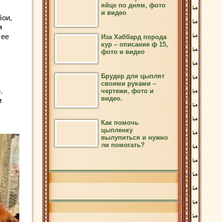
яйце по дням, фото
и видео
бои,
м
 ее
Иза Хаббард порода
кур – описание ф 15,
фото и видео
Брудер для цыплят
своими руками –
.
чертежи, фото и
видео.
м
Как помочь
цыпленку
вылупиться и нужно
ли помогать?