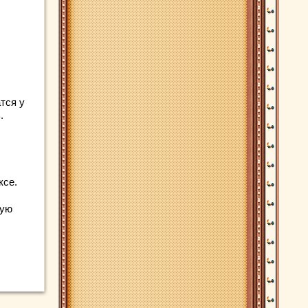
тся у
.
ксе.
ную