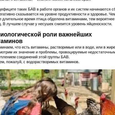
дефиците таких БАВ в работе органов и их систем начинаются с
негативно сказывается на уровне продуктивности и здоровье. Че
е длительное время птица обделена витаминами, тем вероятнее
д. В лучшем случае у несушек снизится уровень яйценоскости.
биологической роли важнейших
таминов
минаем, что есть витамины, растворимые или в воде, или в жире
мотрим их значение и проблемы, провоцируемые недостаточны
уплением соединений этой группы БАВ.
ем, пожалуй, с водорастворимых витаминов.