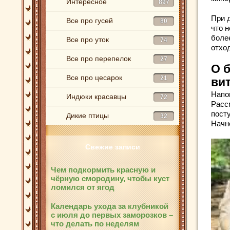
Интересное
897
При 
Все про гусей
80
что 
боле
Все про уток
74
отхо
Все про перепелок
27
О 
Все про цесарок
21
ви
Напо
Индюки красавцы
72
Расс
пост
Дикие птицы
32
Начн
Свежие записи
Чем подкормить красную и
чёрную смородину, чтобы куст
ломился от ягод
Календарь ухода за клубникой
с июля до первых заморозков –
что делать по неделям