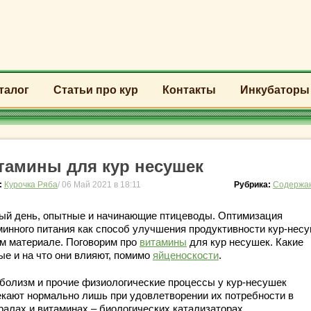
талог
Статьи про кур
Контакты
Инкубаторы
тамины для кур несушек
:
Курочка Ряба
/ 06 Май 2021 в 18:11
Рубрика:
Содержан
ый день, опытные и начинающие птицеводы. Оптимизация
минного питания как способ улучшения продуктивности кур-несу
м материале. Поговорим про
витамины
для кур несушек. Какие
ые и на что они влияют, помимо
яйценоскости
.
болизм и прочие физиологические процессы у кур-несушек
екают нормально лишь при удовлетворении их потребности в
ралах и витаминах – биологических катализаторах.