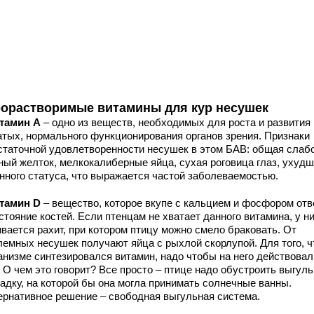
орастворимые витамины для кур несушек
тамин А
– одно из веществ, необходимых для роста и развития
атых, нормального функционирования органов зрения. Признаки
статочной удовлетворенности несушек в этом БАВ: общая слабо
ный желток, мелкокалиберные яйца, сухая роговица глаз, ухуд
нного статуса, что выражается частой заболеваемостью.
тамин D
– вещество, которое вкупе с кальцием и фосфором отв
стояние костей. Если птенцам не хватает данного витамина, у н
ивается рахит, при котором птицу можно смело браковать. От
лемных несушек получают яйца с рыхлой скорлупой. Для того, 
ганизме синтезировался витамин, надо чтобы на него действовал
. О чем это говорит? Все просто – птице надо обустроить выгул
адку, на которой бы она могла принимать солнечные ванны.
ернативное решение – свободная выгульная система.