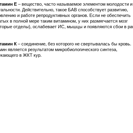
тамин Е
– вещество, часто называемое элементом молодости и
уальности. Действительно, такое БАВ способствует развитию,
овлению и работе репродуктивных органов. Если не обеспечить
атых в полной мере таким витамином, у них размягчается мозг
оторые отделы), ослабевает ИС, мышцы и появляются сбои в ра
тамин К
– соединение, без которого не свертывалась бы кровь.
мин является результатом микробиологического синтеза,
екающего в ЖКТ кур.