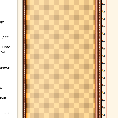
аще
оцесс
енного
хой
яичной
с
евают
ишь в