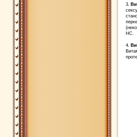
3.
Ви
секс
стан
перн
(нек
НС.
4.
Ви
Вита
прот