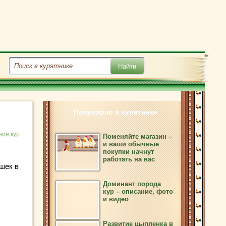
Популярно в курятнике
ие кур
Поменяйте магазин –
и ваши обычные
покупки начнут
работать на вас
шек в
Доминант порода
кур – описание, фото
и видео
Развитие цыпленка в