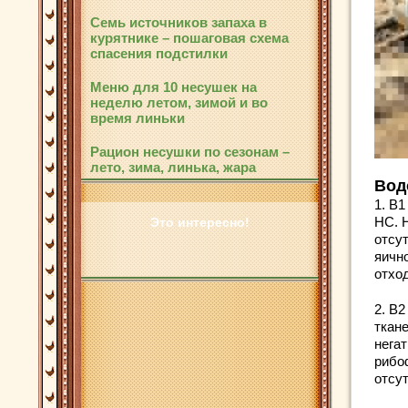
Семь источников запаха в
курятнике – пошаговая схема
спасения подстилки
Меню для 10 несушек на
неделю летом, зимой и во
время линьки
Рацион несушки по сезонам –
лето, зима, линька, жара
Вод
1. В1
НС. 
Это интересно!
отсу
яичн
отхо
2. В
ткан
нега
рибо
отсу