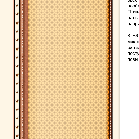
необ
Птиц
пато
напр
8. В
микр
раци
пост
повы