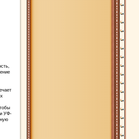
сть,
шение
ечает
их
чтобы
и УФ-
ьную