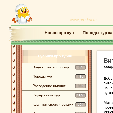
www.pro-kur.ru
Новое про кур
Породы кур ка
Рубрики про куриц
Ви
Видео советы про кур
Автор
60
Породы кур
431
Добр
вита
Разведение цыплят
353
наше
нужн
Содержание кур
1104
Мета
Курятник своими руками
160
прот
мине