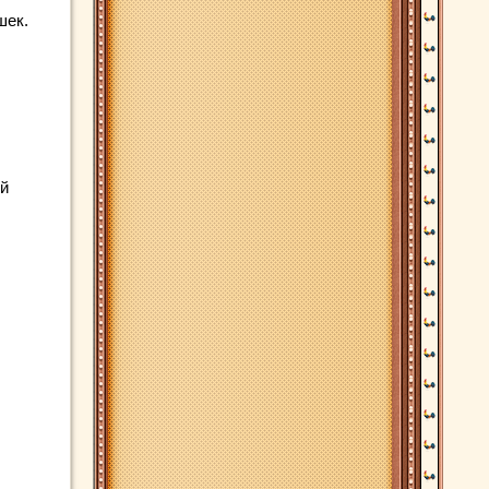
шек.
ой