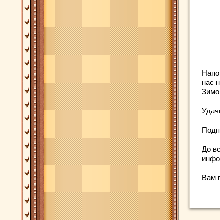
Напо
нас н
Зимо
Удач
Подп
До вс
инфо
Вам 