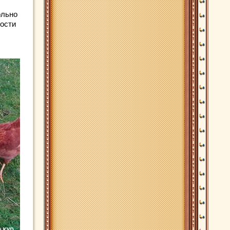
ольно
ности