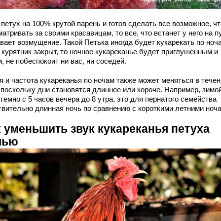
 петух на 100% крутой парень и готов сделать все возможное, ч
атривать за своими красавицам, то все, что встанет у него на п
вает возмущение. Такой Петька иногда будет кукарекать по ноч
 курятник закрыт, то ночное кукареканье будет приглушенным и
, не побеспокоит ни вас, ни соседей.
я и частота кукареканья по ночам также может меняться в тече
 поскольку дни становятся длиннее или короче. Например, зимой
темно с 5 часов вечера до 8 утра, это для пернатого семейства
твительно длинная ночь по сравнению с короткими летними ноч
к уменьшить звук кукареканья петуха
чью