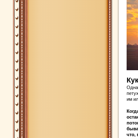
Ку
Одна
петух
им ил
Когд
оста
пото
быва
что,