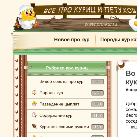
www.pro-kur.ru
Новое про кур
Породы кур ка
Рубрики про куриц
Во
ку
Видео советы про кур
60
Автор
Породы кур
431
Добр
Разведение цыплят
353
сожа
бесп
Содержание кур
1108
сосед
Курятник своими руками
– наш
160