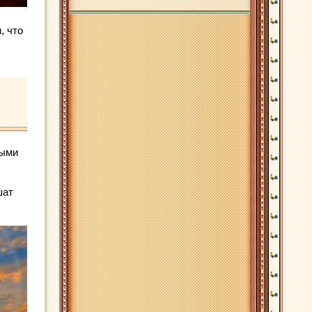
, что
выми
шат