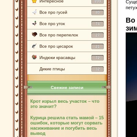
Интересное
899
Суще
петух
Все про гусей
80
Во
Все про уток
74
зи
Все про перепелок
27
Все про цесарок
21
Индюки красавцы
72
Дикие птицы
32
Свежие записи
Крот изрыл весь участок – что
это значит?
Курица решила стать мамой – 15
ошибок, которые могут сорвать
насиживание и погубить весь
вывод