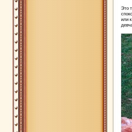
Это 
споко
или к
девч