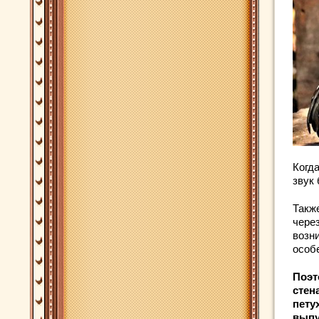
Когда
звук 
Такж
чере
возни
особ
Поэт
стен
пету
выпу