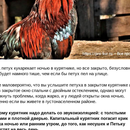
 петух кукарекает ночью в курятнике, но все закрыто, безусловн
будет намного тише, чем если бы петух пел на улице.
е маловероятно, что вы услышите петуха в закрытом курятнике 
з закрытое окно спальни с двойным остеклением, однако могут
кнуть проблемы, когда жарко, и у людей открыты окна ночью,
енно если вы живете в густонаселенном районе.
ому курятник надо делать со звукоизоляцией: с толстыми
ами и плотной дверью. Капитальный курятник погасит крик
ха ночью или ранним утром, до того, как несушек и Петьку
стят на весь день.