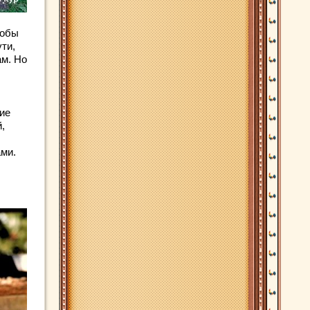
тобы
ути,
ам. Но
ние
,
ами.