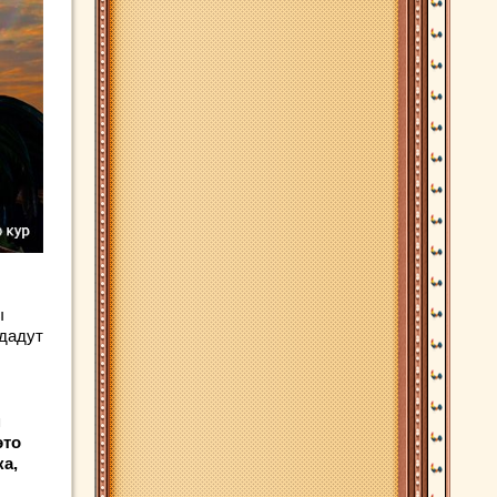
ы
 дадут
м
это
ка,