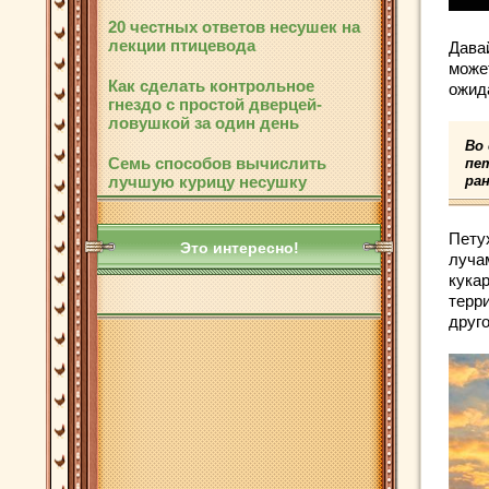
20 честных ответов несушек на
лекции птицевода
Давай
може
Как сделать контрольное
ожид
гнездо с простой дверцей-
ловушкой за один день
Во
Семь способов вычислить
пе
лучшую курицу несушку
ран
Пету
Это интересно!
лучам
кука
терр
друго