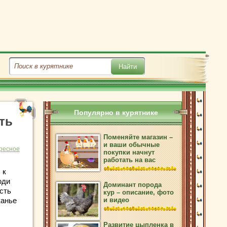
Популярно в курятнике
ть
Поменяйте магазин –
и ваши обычные
ресное
покупки начнут
работать на вас
 к
юди
Доминант порода
сть
кур – описание, фото
канье
и видео
Развитие цыпленка в