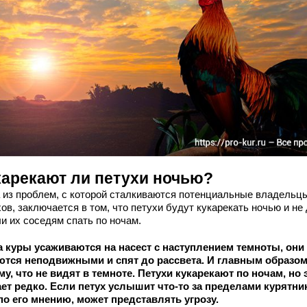
карекают ли петухи ночью?
 из проблем, с которой сталкиваются потенциальные владельц
ов, заключается в том, что петухи будут кукарекать ночью и не
и их соседям спать по ночам.
а куры усаживаются на насест с наступлением темноты, они
ются неподвижными и спят до рассвета. И главным образо
му, что не видят в темноте. Петухи кукарекают по ночам, но 
ет редко. Если петух услышит что-то за пределами курятни
 по его мнению, может представлять угрозу.