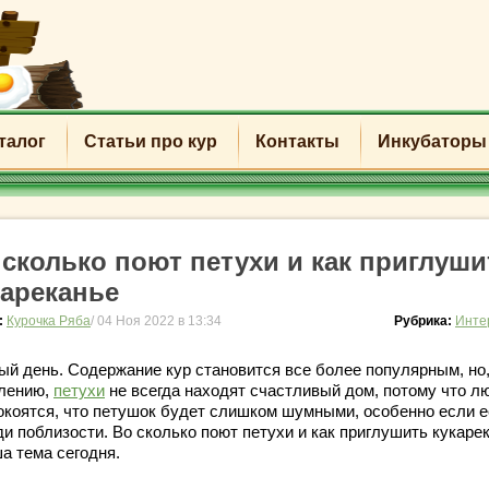
талог
Статьи про кур
Контакты
Инкубаторы
 сколько поют петухи и как приглуши
кареканье
:
Курочка Ряба
/ 04 Ноя 2022 в 13:34
Рубрика:
Инте
ый день. Содержание кур становится все более популярным, но,
лению,
петухи
не всегда находят счастливый дом, потому что л
окоятся, что петушок будет слишком шумными, особенно если е
и поблизости. Во сколько поют петухи и как приглушить кукаре
а тема сегодня.