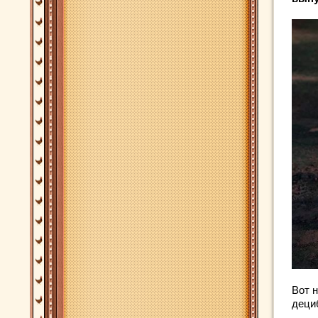
Вот 
деци