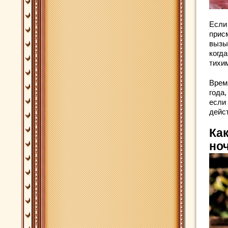
Если
присм
вызы
когда
тихим
Врем
года,
если 
дейс
Ка
но