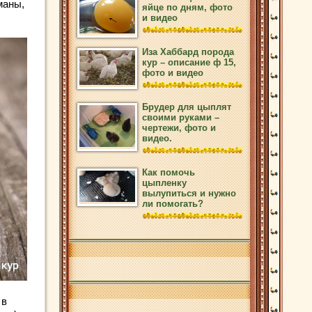
маны,
яйце по дням, фото
и видео
Иза Хаббард порода
кур – описание ф 15,
фото и видео
Брудер для цыплят
своими руками –
чертежи, фото и
видео.
Как помочь
цыпленку
вылупиться и нужно
ли помогать?
 в