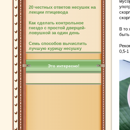
мусо
употр
20 честных ответов несушек на
лекции птицевода
скор
скор
Как сделать контрольное
гнездо с простой дверцей-
В то
ловушкой за один день
быть
Семь способов вычислить
Реко
лучшую курицу несушку
0,5-1 
Это интересно!