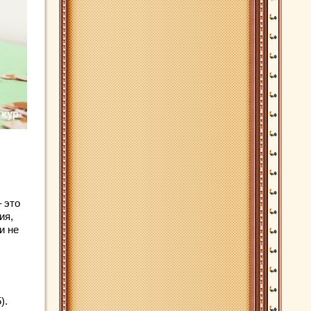
 это
ия,
и не
).