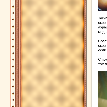
Таки
скор
аэра
медве
Сове
скор
если 
С по
том ч