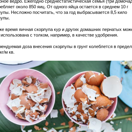
рное ведро. Ежегодно среднестатистическая семья (три домоча
ебляет около 850 яиц. От одного яйца остается в среднем 10 г
лупы. Несложно посчитать, что за год выбрасывается 8,5 кило
лупы.
 же время яичная скорлупа кур и других домашних пернатых мож
 использована с толком, например, в качестве удобрения.
мендуемая доза внесения скорлупы в грунт колеблется в преде
кг/м кв.