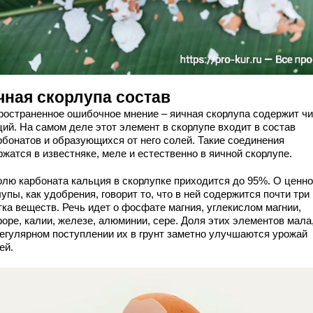
чная скорлупа состав
ространенное ошибочное мнение – яичная скорлупа содержит ч
ций. На самом деле этот элемент в скорлупе входит в состав
рбонатов и образующихся от него солей. Такие соединения
жатся в известняке, меле и естественно в яичной скорлупе.
олю карбоната кальция в скорлупке приходится до 95%. О ценн
упы, как удобрения, говорит то, что в ней содержится почти три
тка веществ. Речь идет о фосфате магния, углекислом магнии,
оре, калии, железе, алюминии, сере. Доля этих элементов мала,
регулярном поступлении их в грунт заметно улучшаются урожай
ей.