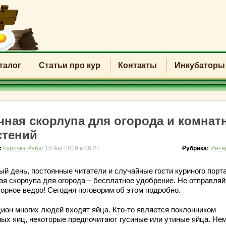
талог
Статьи про кур
Контакты
Инкубаторы
чная скорлупа для огорода и комнат
стений
:
Курочка Ряба
/ 10 Авг 2019 в 06:21
Рубрика:
Инте
ый день, постоянные читатели и случайные гости куриного порт
ая скорлупа для огорода – бесплатное удобрение. Не отправляй
сорное ведро! Сегодня поговорим об этом подробно.
цион многих людей входят яйца. Кто-то является поклонником
ных яиц, некоторые предпочитают гусиные или утиные яйца. Не