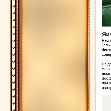
Яи
Расп
каль
бика
содер
На д
скорл
деся
фосф
при 
овощ