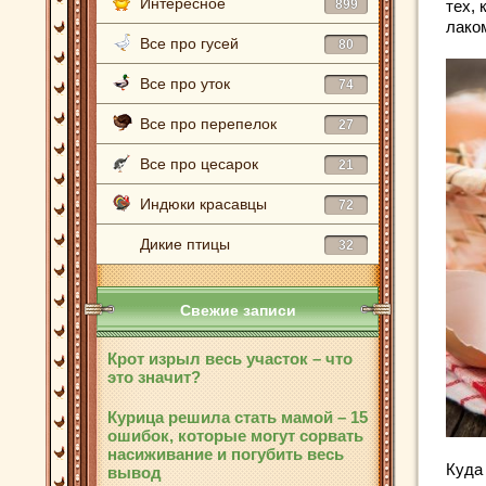
Интересное
899
тех,
лако
Все про гусей
80
Все про уток
74
Все про перепелок
27
Все про цесарок
21
Индюки красавцы
72
Дикие птицы
32
Свежие записи
Крот изрыл весь участок – что
это значит?
Курица решила стать мамой – 15
ошибок, которые могут сорвать
насиживание и погубить весь
Куда
вывод