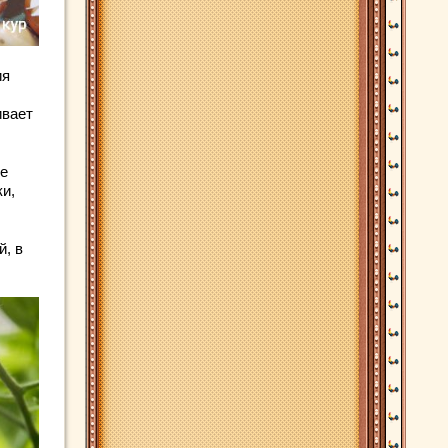
ия
ивает
те
ки,
, в