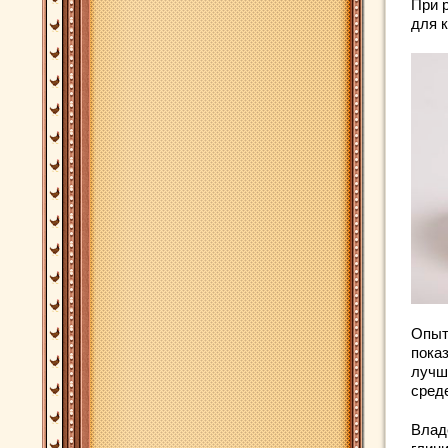
При 
для 
Опыт
пока
лучш
среде
Влад