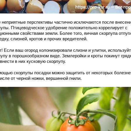
е неприятные перспективы частично исключаются после внесен
лупы. Птицеводческое удобрение положительно коррелирует с
ционными свойствами земли. Более того, яичная скорлупа отпуг
дку, слизней, кротов и прочих вредителей.
т! Если ваш огород колонизировали слизни и улитки, используй
лупу в порошкообразном виде. Землеройки и кроты покинут гряд
внести в них кусковую скорлупу.
мощью скорлупы посадки можно защитить от некоторых болезней
исле от черной ножки, вершинной гнили.