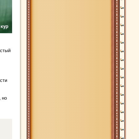
истый
ости
 но