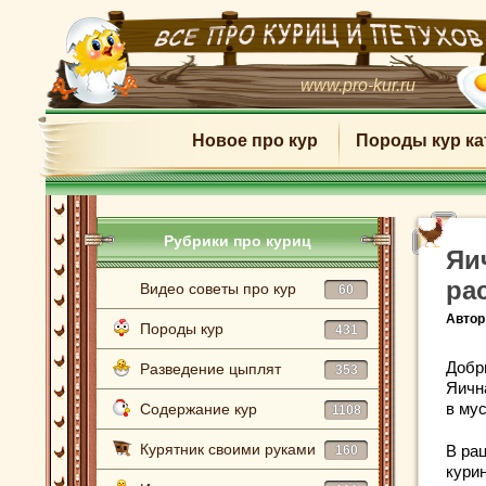
www.pro-kur.ru
Новое про кур
Породы кур ка
Рубрики про куриц
Яи
ра
Видео советы про кур
60
Автор
Породы кур
431
Добр
Разведение цыплят
353
Яичн
в му
Содержание кур
1108
Курятник своими руками
В ра
160
кури