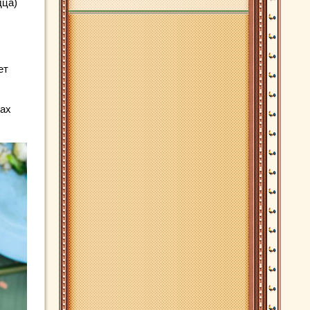
дца)
ет
лах