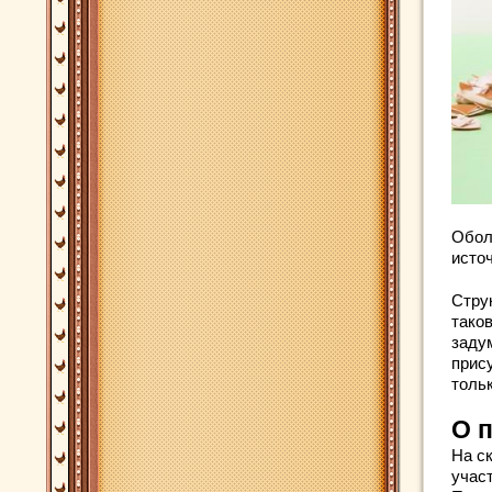
Обол
источ
Стру
тако
заду
прис
тольк
О 
На с
учас