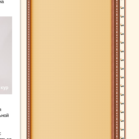
на
я
ьной
с