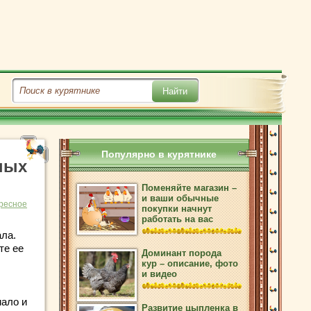
Популярно в курятнике
ных
Поменяйте магазин –
и ваши обычные
ресное
покупки начнут
работать на вас
ала.
те ее
Доминант порода
кур – описание, фото
и видео
мало и
Развитие цыпленка в