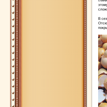
глин
этому
слож
В сез
Отсю
покр