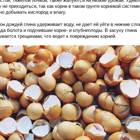
истой, тяжелой почвой, также жалуются на низкие урожаи. Удивл
 не приходиться, так как корни в таком грунте корневой системе
но добывать кислород и влагу.
он дождей глина удерживает воду, не дает ей уйти в нижние сло
да болота и подгнившие корне- и клубнеплоды. В засуху глина
ывается трещинами, что ведет к повреждению корней.