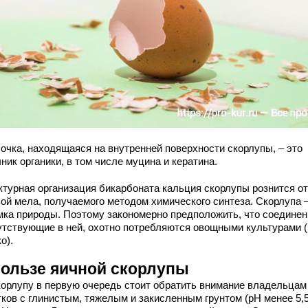
очка, находящаяся на внутренней поверхности скорлупы, – это
ник органики, в том числе муцина и кератина.
ктурная организация бикарбоната кальция скорлупы рознится от
вой мела, получаемого методом химического синтеза. Скорлупа –
мка природы. Поэтому закономерно предположить, что соединен
утствующие в ней, охотно потребляются овощными культурами (
о).
пользе яичной скорлупы
корлупу в первую очередь стоит обратить внимание владельцам
тков с глинистым, тяжелым и закисленным грунтом (рН менее 5,5