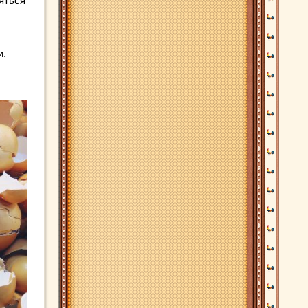
яться
и.