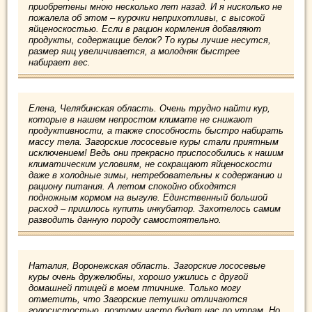
приобретены мною несколько лет назад. И я нисколько не
пожалела об этом – курочки неприхотливы, с высокой
яйценоскостью. Если в рацион кормления добавляют
продукты, содержащие белок? То куры лучше несутся,
размер яиц увеличивается, а молодняк быстрее
набирает вес.
Елена, Челябинская область. Очень трудно найти кур,
которые в нашем непростом климате не снижают
продуктивности, а также способность быстро набирать
массу тела. Загорские лососевые куры стали приятным
исключением! Ведь они прекрасно приспособились к нашим
климатическим условиям, не сокращают яйценоскости
даже в холодные зимы, нетребовательны к содержанию и
рациону питания. А летом спокойно обходятся
подножным кормом на выгуле. Единственный большой
расход – пришлось купить инкубатор. Захотелось самим
разводить данную породу самостоятельно.
Наталия, Воронежская область. Загорские лососевые
куры очень дружелюбны, хорошо ужились с другой
домашней птицей в моем птичнике. Только могу
отметить, что Загорские петушки отличаются
голосистостью, поэтому часто будят нас по утрам. Но,