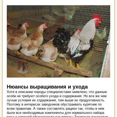
Нюансы выращивания и ухода
Хотя в описании породы специалистами заявлено, что данные
особи не требуют особого ухода и содержания. Но все же чем
лучше условия их содержания, тем выше их продуктивность.
Поэтому в интересах заводчиков обустраивать курятник по
всем правилам. А также составлять рацион так, чтобы в нем
были все необходимые компоненты для нормального набора
веса и хорошей яйценоскости кур породы Загорская лососевая.