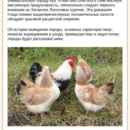
универсальную породу кур, чтобы она сочетала в себе высокую
мясояичную продуктивность, обязательно следует обратить
внимание на Загорских Лососевых курочек. Эта домашняя
птица помимо вышеперечисленных положительных качеств
обладает красивой расцветкой оперения.
Об истории выведения породы, основных характеристиках,
нюансах выращивания и ухода, преимуществах и недостатках
породы будет рассказано ниже.