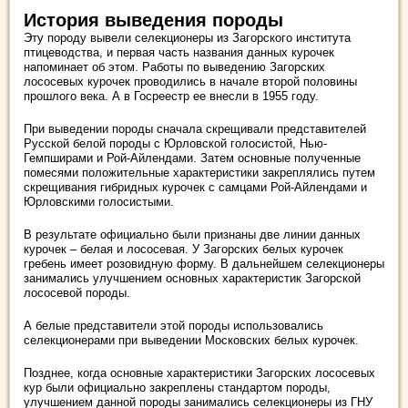
История выведения породы
Эту породу вывели селекционеры из Загорского института
птицеводства, и первая часть названия данных курочек
напоминает об этом. Работы по выведению Загорских
лососевых курочек проводились в начале второй половины
прошлого века. А в Госреестр ее внесли в 1955 году.
При выведении породы сначала скрещивали представителей
Русской белой породы с Юрловской голосистой, Нью-
Гемпширами и Рой-Айлендами. Затем основные полученные
помесями положительные характеристики закреплялись путем
скрещивания гибридных курочек с самцами Рой-Айлендами и
Юрловскими голосистыми.
В результате официально были признаны две линии данных
курочек – белая и лососевая. У Загорских белых курочек
гребень имеет розовидную форму. В дальнейшем селекционеры
занимались улучшением основных характеристик Загорской
лососевой породы.
А белые представители этой породы использовались
селекционерами при выведении Московских белых курочек.
Позднее, когда основные характеристики Загорских лососевых
кур были официально закреплены стандартом породы,
улучшением данной породы занимались селекционеры из ГНУ