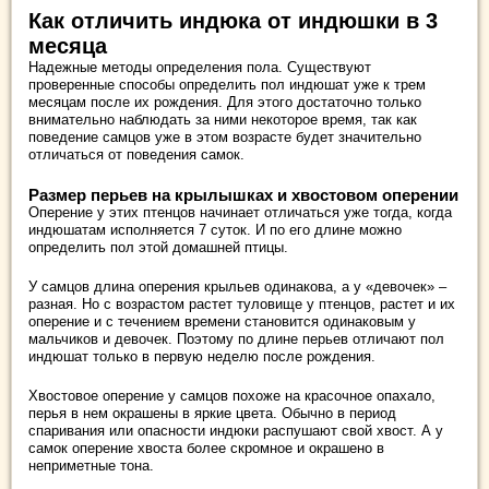
Как отличить индюка от индюшки в 3
месяца
Надежные методы определения пола. Существуют
проверенные способы определить пол индюшат уже к трем
месяцам после их рождения. Для этого достаточно только
внимательно наблюдать за ними некоторое время, так как
поведение самцов уже в этом возрасте будет значительно
отличаться от поведения самок.
Размер перьев на крылышках и хвостовом оперении
Оперение у этих птенцов начинает отличаться уже тогда, когда
индюшатам исполняется 7 суток. И по его длине можно
определить пол этой домашней птицы.
У самцов длина оперения крыльев одинакова, а у «девочек» –
разная. Но с возрастом растет туловище у птенцов, растет и их
оперение и с течением времени становится одинаковым у
мальчиков и девочек. Поэтому по длине перьев отличают пол
индюшат только в первую неделю после рождения.
Хвостовое оперение у самцов похоже на красочное опахало,
перья в нем окрашены в яркие цвета. Обычно в период
спаривания или опасности индюки распушают свой хвост. А у
самок оперение хвоста более скромное и окрашено в
неприметные тона.