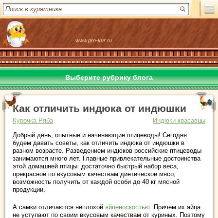
www.pro-kur.ru
Выберите рубрику блога
Как отличить индюка от индюшки
Курочка Ряба
Индюки красавцы
Добрый день, опытные и начинающие птицеводы! Сегодня
будем давать советы, как отличить индюка от индюшки в
разном возрасте. Разведением индюков российские птицеводы
занимаются много лет. Главные привлекательные достоинства
этой домашней птицы: достаточно быстрый набор веса,
прекрасное по вкусовым качествам диетическое мясо,
возможность получить от каждой особи до 40 кг мясной
продукции.
А самки отличаются неплохой
яйценоскостью
. Причем их яйца
не уступают по своим вкусовым качествам от куриных. Поэтому