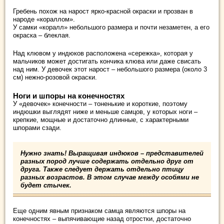
Гребень похож на нарост ярко-красной окраски и прозван в
народе «кораллом».
У самки «коралл» небольшого размера и почти незаметен, а его
окраска – блеклая.
Над клювом у индюков расположена «сережка», которая у
мальчиков может достигать кончика клюва или даже свисать
над ним. У девочек этот нарост – небольшого размера (около 3
см) нежно-розовой окраски.
Ноги и шпоры на конечностях
У «девочек» конечности – тоненькие и короткие, поэтому
индюшки выглядят ниже и меньше самцов, у которых ноги –
крепкие, мощные и достаточно длинные, с характерными
шпорами сзади.
Нужно знать! Выращивая индюков – представителей
разных пород лучше содержать отдельно друг от
друга. Также следует держать отдельно птицу
разных возрастов. В этом случае между особями не
будет стычек.
Еще одним явным признаком самца являются шпоры на
конечностях – выпячивающие назад отростки, достаточно