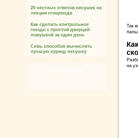
20 честных ответов несушек на
лекции птицевода
Как сделать контрольное
Так в
гнездо с простой дверцей-
паль
ловушкой за один день
Как
Семь способов вычислить
лучшую курицу несушку
ск
Разб
на уз
Это интересно!