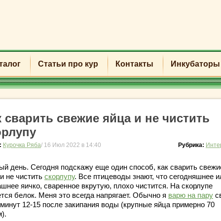
талог
Статьи про кур
Контакты
Инкубаторы
к сварить свежие яйца и не чистить
орлупу
:
Курочка Ряба
/ 16 Июл 2022 в 14:40
Рубрика:
Инте
ый день. Сегодня подскажу еще один способ, как сварить свежи
 и не чистить
скорлупу
. Все птицеводы знают, что сегодняшнее и
ашнее яичко, сваренное вкрутую, плохо чистится. На скорлупе
ется белок. Меня это всегда напрягает. Обычно я
варю на пару
с
 минут 12-15 после закипания воды (крупные яйца примерно 70
).