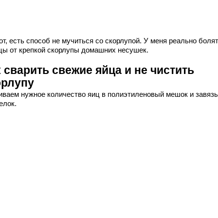
от, есть способ не мучиться со скорлупой. У меня реально боля
цы от крепкой скорлупы домашних несушек.
 сварить свежие яйца и не чистить
орлупу
иваем нужное количество яиц в полиэтиленовый мешок и завяз
елок.