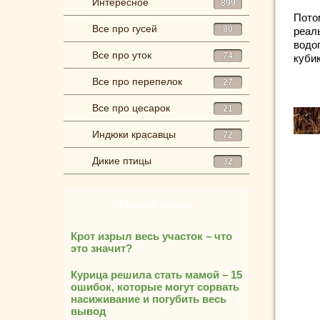
Интересное
899
Пото
Все про гусей
80
реаль
водо
Все про уток
74
куби
Все про перепелок
27
Все про цесарок
21
Индюки красавцы
72
Дикие птицы
32
Свежие записи
Крот изрыл весь участок – что
это значит?
Курица решила стать мамой – 15
ошибок, которые могут сорвать
насиживание и погубить весь
вывод