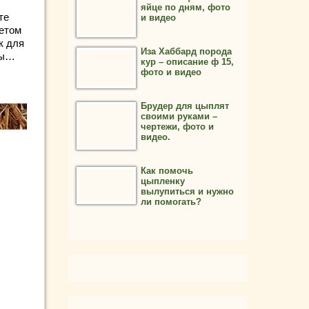
яйце по дням, фото
те
и видео
летом
к для
Иза Хаббард порода
ты…
кур – описание ф 15,
фото и видео
Брудер для цыплят
своими руками –
чертежи, фото и
видео.
Как помочь
цыпленку
вылупиться и нужно
ли помогать?