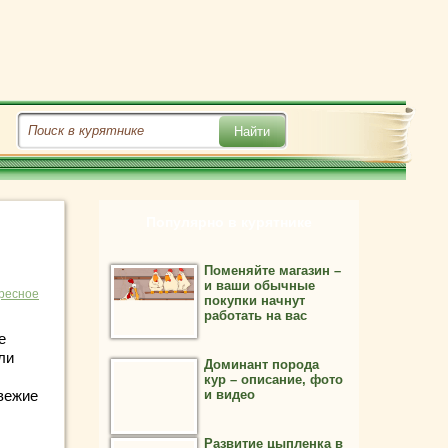
Популярно в курятнике
Поменяйте магазин –
и ваши обычные
ресное
покупки начнут
работать на вас
е
ли
Доминант порода
кур – описание, фото
вежие
и видео
Развитие цыпленка в