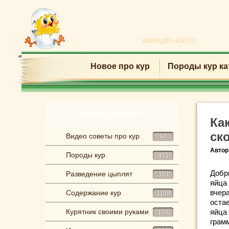
www.pro-kur.ru
Новое про кур
Породы кур ка
Рубрики про куриц
Ка
ск
Видео советы про кур
60
Автор
Породы кур
431
Добр
Разведение цыплят
353
яйца
вчер
Содержание кур
1108
оста
Курятник своими руками
яйца
160
грамм