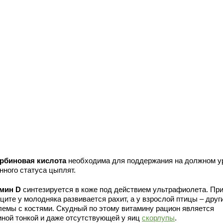
рбиновая кислота
необходима для поддержания на должном у
нного статуса цыплят.
мин D
синтезируется в коже под действием ультрафиолета. При
ците у молодняка развивается рахит, а у взрослой птицы – друг
лемы с костями. Скудный по этому витамину рацион является
иной тонкой и даже отсутствующей у яиц
скорлупы
.