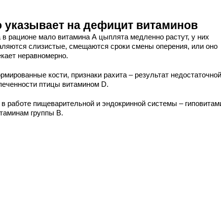
о указывает на дефицит витаминов
а в рационе мало витамина А цыплята медленно растут, у них
аляются слизистые, смещаются сроки смены оперения, или оно
екает неравномерно.
рмированные кости, признаки рахита – результат недостаточно
печенности птицы витамином D.
 в работе пищеварительной и эндокринной системы – гиповитам
итаминам группы В.