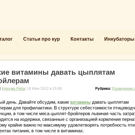
талог
Статьи про кур
Контакты
Инкубаторы
кие витамины давать цыплятам
ойлерам
:
Курочка Ряба
/ 18 Июн 2022 в 15:08
Рубрика:
Разведение 
ый день. Давайте обсудим, какие
витамины
давать цыплятам
лерам для профилактики. В структуре себестоимости птицевод
укции, в том числе мяса цыплят-бройлеров львиная часть затра
одится на издержки, связанные с организацией кормления перна
ому крайне важно по максимуму удовлетворять потребность пт
нтах питания, в том числе в витаминах.