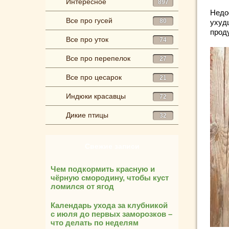
Интересное
897
Недо
Все про гусей
80
ухуд
прод
Все про уток
74
Все про перепелок
27
Все про цесарок
21
Индюки красавцы
72
Дикие птицы
32
Свежие записи
Чем подкормить красную и
чёрную смородину, чтобы куст
ломился от ягод
Календарь ухода за клубникой
с июля до первых заморозков –
что делать по неделям