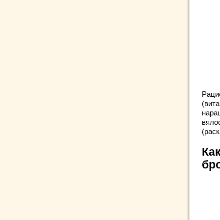
Раци
(вит
нара
вяло
(раск
Ка
бр