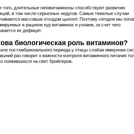
е того, длительные гиповитаминозы способствуют развитию
кций, в том числе серьезных недугов. Самые тяжелые случаи
нчиваются массовым отходом цыплят. Поэтому сегодня мы пого
мируемых в рационе кур витаминах и узнаем, за счет чего
ывается их дефицит.
кова биологическая роль витаминов?
чале постэмбрионального периода у птицы слабая иммунная сис
ишний раз говорит о важности контроля витаминного питания то
ко появившихся на свет бройлеров.