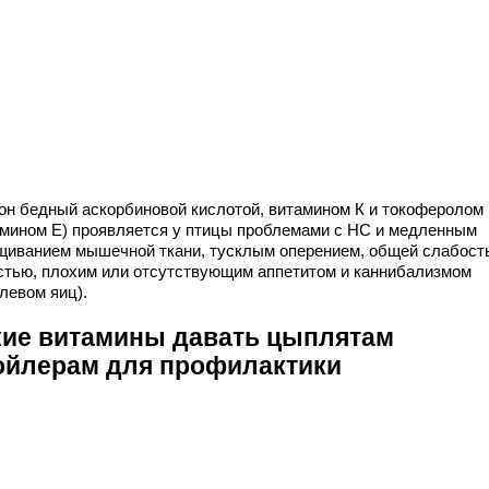
он бедный аскорбиновой кислотой, витамином К и токоферолом
амином Е) проявляется у птицы проблемами с НС и медленным
щиванием мышечной ткани, тусклым оперением, общей слабост
стью, плохим или отсутствующим аппетитом и каннибализмом
левом яиц).
кие витамины давать цыплятам
ойлерам для профилактики