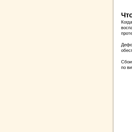
Чт
Когд
восп
прот
Дефо
обес
Сбои
по в