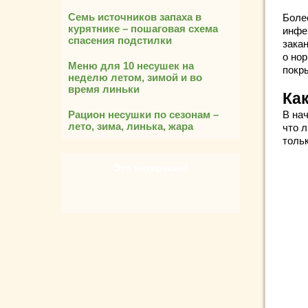
Семь источников запаха в
Боле
курятнике – пошаговая схема
инфе
спасения подстилки
зака
о нор
Меню для 10 несушек на
покр
неделю летом, зимой и во
время линьки
Ка
Рацион несушки по сезонам –
В на
лето, зима, линька, жара
что л
толь
Это интересно!