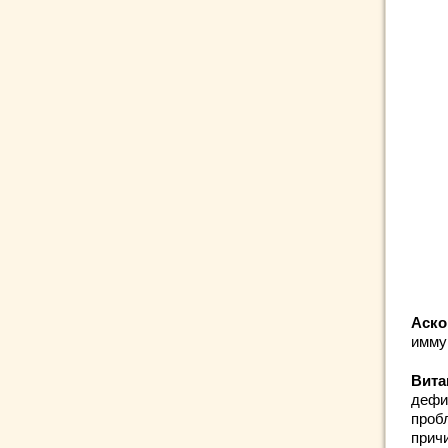
Аско
имму
Вита
дефи
проб
прич