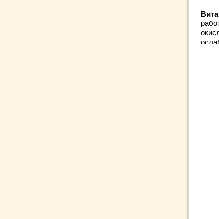
Вита
рабо
окис
осла