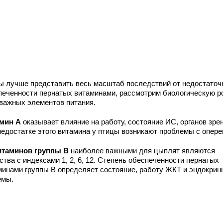
ы лучше представить весь масштаб последствий от недостаточ
печенности пернатых витаминами, рассмотрим биологическую р
 важных элементов питания.
мин А
оказывает влияние на работу, состояние ИС, органов зрен
недостатке этого витамина у птицы возникают проблемы с опере
итаминов группы В
наиболее важными для цыплят являются
тва с индексами 1, 2, 6, 12. Степень обеспеченности пернатых
минами группы В определяет состояние, работу ЖКТ и эндокрин
емы.