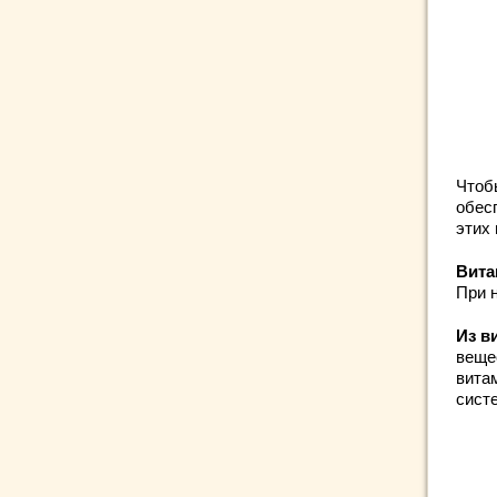
Чтоб
обес
этих
Вита
При 
Из в
вещес
вита
сист