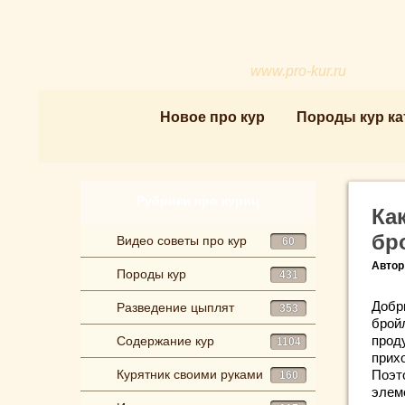
www.pro-kur.ru
Новое про кур
Породы кур ка
Рубрики про куриц
Ка
бр
Видео советы про кур
60
Автор
Породы кур
431
Добр
Разведение цыплят
353
брой
прод
Содержание кур
1104
прих
Курятник своими руками
Поэт
160
элеме