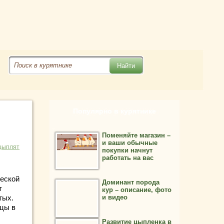
Популярно в курятнике
Поменяйте магазин –
и ваши обычные
цыплят
покупки начнут
работать на вас
ческой
Доминант порода
т
кур – описание, фото
тых.
и видео
ицы в
Развитие цыпленка в