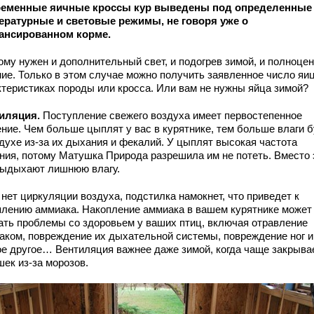
еменные яичные кроссы кур выведены под определенные
ературные и световые режимы, не говоря уже о
ансированном корме.
ому нужен и дополнительный свет, и подогрев зимой, и полноце
ние. Только в этом случае можно получить заявленное число яиц
ктеристиках породы или кросса. Или вам не нужны яйца зимой?
иляция.
Поступление свежего воздуха имеет первостепенное
ение. Чем больше цыплят у вас в курятнике, тем больше влаги 
здухе из-за их дыхания и фекалий. У цыплят высокая частота
ния, потому Матушка Природа разрешила им не потеть. Вместо 
выдыхают лишнюю влагу.
нет циркуляции воздуха, подстилка намокнет, что приведет к
плению аммиака. Накопление аммиака в вашем курятнике может
ать проблемы со здоровьем у ваших птиц, включая отравление
аком, повреждение их дыхательной системы, повреждение ног и
ое другое… Вентиляция важнее даже зимой, когда чаще закрыва
шек из-за морозов.