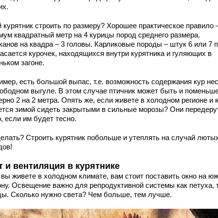
их.
й курятник строить по размеру? Хорошее практическое правило 
мум квадратный метр на 4 курицы пород среднего размера.
анов на квадра – 3 головы. Карликовые породы – штук 6 или 7 п
касается курочек, находящихся внутри курятника и гуляющих в
ньком загоне.
имер, есть большой выпас, т.е. возможность содержания кур не
вободном выгуле. В этом случае птичник может быть и поменьше
рно 2 на 2 метра. Опять же, если живете в холодном регионе и 
ется зимой сидеть закрытыми в сильные морозы? Они передеру
, если им будет тесно.
делать? Строить курятник побольше и утеплять на случай люты
дов!
т и вентиляция в курятнике
 вы живете в холодном климате, вам стоит поставить окно на ю
ону. Освещение важно для репродуктивной системы как петуха, 
цы. Сколько нужно света? Чем больше, тем лучше.