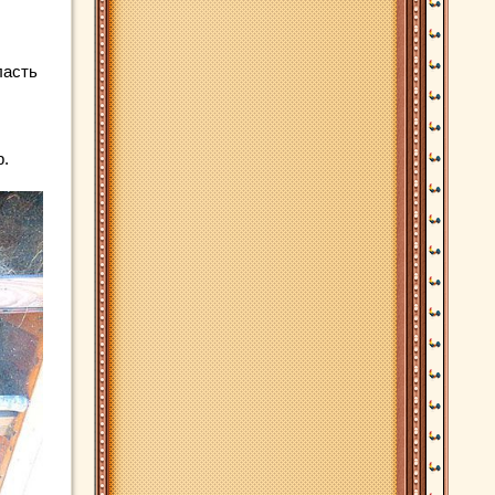
ласть
р.