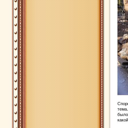
Спор
тема
было
какой