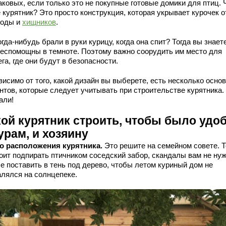
аковых, если только это не покупные готовые домики для птиц. 
 курятник? Это просто конструкция, которая укрывает курочек о
годы и
хищников
.
гда-нибудь брали в руки курицу, когда она спит? Тогда вы знаете
беспомощны в темноте. Поэтому важно соорудить им место для
га, где они будут в безопасности.
висимо от того, какой дизайн вы выберете, есть несколько осно
нтов, которые следует учитывать при строительстве курятника.
али!
кой курятник строить, чтобы было удо
урам, и хозяину
о расположения курятника.
Это решите на семейном совете. 
тоит подпирать птичником соседский забор, скандалы вам не ну
е поставить в тень под дерево, чтобы летом куриный дом не
алялся на солнцепеке.