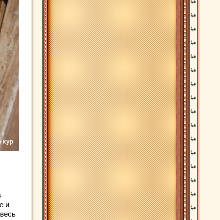
в
е и
 весь