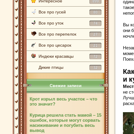
Интересное
899
один
такое
Все про гусей
80
непо
Все про уток
74
Вы ко
они 
Все про перепелок
27
ночле
Все про цесарок
21
Неза
моме
Индюки красавцы
72
Поех
Дикие птицы
32
Ка
и к
Свежие записи
Мест
не с
Лучш
Крот изрыл весь участок – что
раск
это значит?
Курица решила стать мамой – 15
ошибок, которые могут сорвать
насиживание и погубить весь
вывод