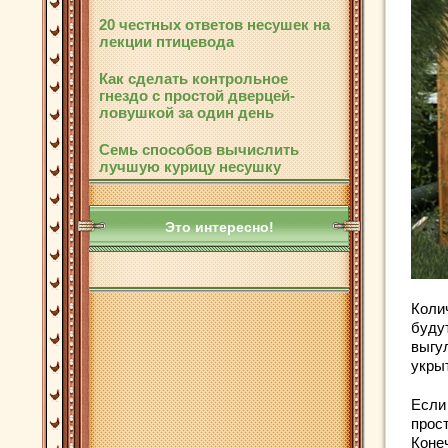
20 честных ответов несушек на
лекции птицевода
Как сделать контрольное
гнездо с простой дверцей-
ловушкой за один день
Семь способов вычислить
лучшую курицу несушку
Это интересно!
Коли
буду
выгу
укры
Если
прост
Коне