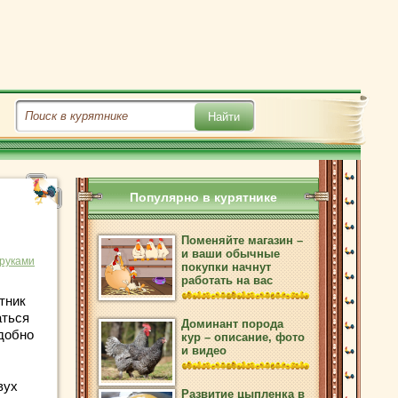
Популярно в курятнике
Поменяйте магазин –
и ваши обычные
 руками
покупки начнут
работать на вас
тник
аться
Доминант порода
удобно
кур – описание, фото
и видео
вух
Развитие цыпленка в