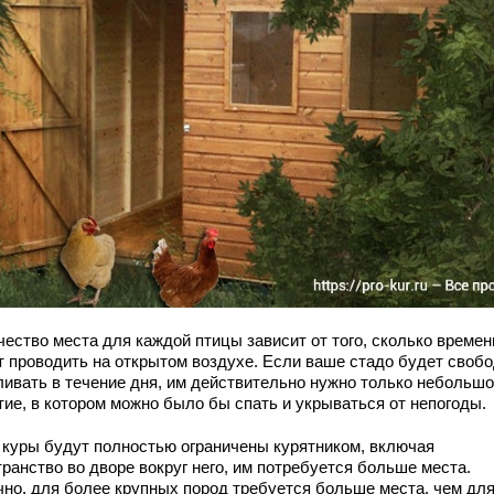
чество места для каждой птицы зависит от того, сколько времен
т проводить на открытом воздухе. Если ваше стадо будет своб
ливать в течение дня, им действительно нужно только небольш
тие, в котором можно было бы спать и укрываться от непогоды.
 куры будут полностью ограничены курятником, включая
ранство во дворе вокруг него, им потребуется больше места.
чно, для более крупных пород требуется больше места, чем дл