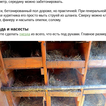
метр, середину можно забетонировать.
ти, бетонированный пол дороже, но практичней. При генеральной
ке курятника его просто мыть струей из шланга. Сверху можно к
, фанеру и насыпать опилки, солому.
зда и насесты
те сделать
гнезда
из всего, что есть под руками. Главное разме