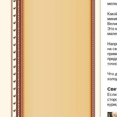
мелк
Како
мини
Велик
Это 
мале
Напр
на с
приме
прид
точно
Что 
холо
Све
Если
стор
кури