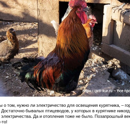
ы о том, нужно ли электричество для освещения курятника, – го
. Достаточно бывалых птицеводов, у которых в курятнике никогд
 электричества. Да и отопления тоже не было. Позапрошлый ве
-то!