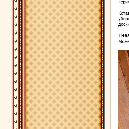
пери
Кста
убор
доски
Гне
Може