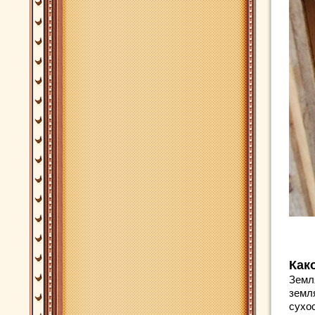
Как
Земл
земл
сухо