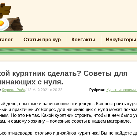
талог
Статьи про кур
Контакты
Инкубаторы
кой курятник сделать? Советы для
чинающих с нуля.
:
Курочка Ряба
/ 13 Май 2021 в 20:33
Рубрика:
Курятник своими
ый день, опытные и начинающие птицеводы. Как построить куря
ный и практичный? Вопрос для начинающих с нуля может показ
ым. Но это не так. Какой курятник строить, чтобы в нем было 
рам, и самому хозяину – полезные советы в нашем материале.
ько птицеводов, столько и дизайнов курятника! Вы не найдете д