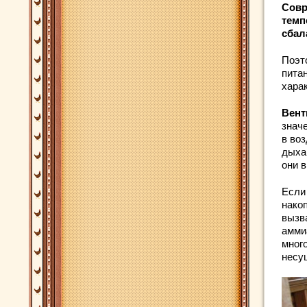
Совр
темп
сбал
Поэт
пита
хара
Вент
знач
в во
дыха
они 
Если 
нако
вызв
амми
мног
несу