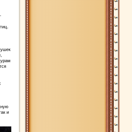
–
тиц.
сушек
,
курам
тся
х
жную
так и