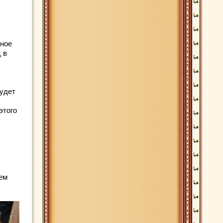
нное
 в
будет
этого
ем