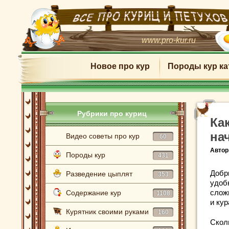
www.pro-kur.ru
Новое про кур
Породы кур ка
Рубрики про куриц
Ка
на
Видео советы про кур
60
Автор
Породы кур
431
Добр
Разведение цыплят
353
удоб
сложн
Содержание кур
1108
и ку
Курятник своими руками
160
Скол