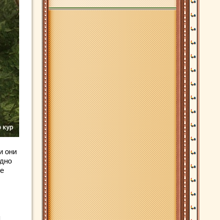
и они
одно
ое
я