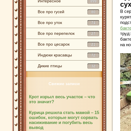
Интересное
899
су
В се
Все про гусей
80
куря
подс
Все про уток
74
бакт
Все про перепелок
труд
27
бакте
Все про цесарок
на но
21
Индюки красавцы
72
Дикие птицы
32
Свежие записи
Крот изрыл весь участок – что
это значит?
Курица решила стать мамой – 15
ошибок, которые могут сорвать
насиживание и погубить весь
вывод