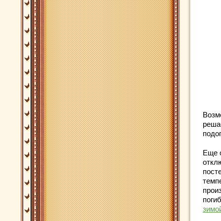
Возм
реша
подог
Еще 
откл
пост
темп
прои
погиб
зимо