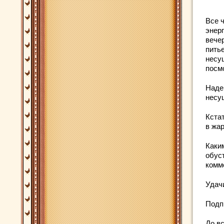
Все 
энер
вече
пить
несу
посм
Наде
несу
Кстат
в жар
Каким
обус
комм
Удач
Подп
До вс