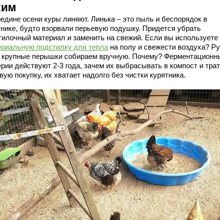
хим
редине осени куры линяют. Линька – это пыль и беспорядок в
тнике, будто взорвали перьевую подушку. Придется убрать
тилочный материал и заменить на свежий. Если вы используете
ериальную подстилку для тепла
на полу и свежести воздуха? Р
: крупные перышки собираем вручную. Почему? Ферментационн
рии действуют 2-3 года, зачем их выбрасывать в компост и тра
вую покупку, их хватает надолго без чистки курятника.