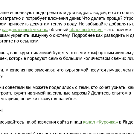
чаще используют подогреватели для ведра с водой, но это опять
гозатратно и потребует вложения денег. Что делать проще? Утро
ром приносить девчатам теплую воду. Не забывайте добавлять 
е
раздавленный чеснок
, обычный
яблочный уксус
– это поможет
шкам укрепить иммунную систему. Подробнее как разводить и д
отрите по ссылкам.
юсь, ваш курятник зимой будет уютным и комфортным жильем 
шек, которые порадуют семью большим количеством свежих яиц
и, многие из нас замечают, что куры зимой несутся лучше, чем 
у.
и советами вы можете поделились с теми, кто хочет узнать: ка
троить курятник зимой на сильные морозы? Делитесь опытом в
ентариях, новички скажут «спасибо».
и!
исывайтесь на обновления сайта и наш
канал «Курочка»
в Янде
тречи, коллеги! А мы пока подготовим для вас новую и интерес