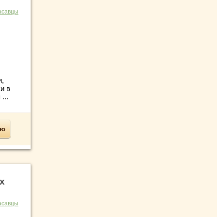
асавцы
и,
и в
...
ью
х
асавцы