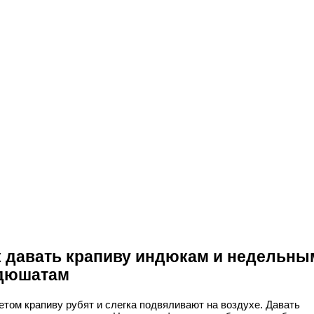
к давать крапиву индюкам и недельны
дюшатам
етом крапиву рубят и слегка подвяливают на воздухе. Давать