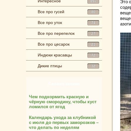
Интересное
897
Это 
соде
Все про гусей
80
веще
вещес
Все про уток
74
азот
Все про перепелок
27
Все про цесарок
21
Индюки красавцы
72
Дикие птицы
32
Свежие записи
Чем подкормить красную и
чёрную смородину, чтобы куст
ломился от ягод
Календарь ухода за клубникой
с июля до первых заморозков –
что делать по неделям