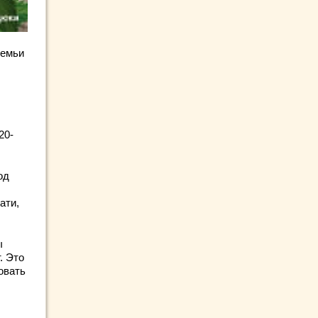
семьи
20-
од
ати,
ы
. Это
овать