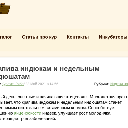
талог
Статьи про кур
Контакты
Инкубаторы
апива индюкам и недельным
дюшатам
:
Курочка Ряба
/ 23 Май 2021 в 14:56
Рубрика:
Индюки кр
ый день, опытные и начинающие птицеводы! Многолетняя практ
зывает, что крапива индюкам и недельным индюшатам станет
менимым питательным витаминным кормом. Способствует
ышению
яйценоскости
индеек, улучшает рост молодняка,
отвращает ряд заболеваний.