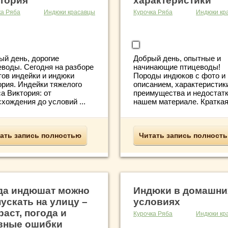
тория
характеристики
ка Ряба
Индюки красавцы
Курочка Ряба
Индюки кр
ый день, дорогие
Добрый день, опытные и
еводы. Сегодня на разборе
начинающие птицеводы!
тов индейки и индюки
Породы индюков с фото и
ория. Индейки тяжелого
описанием, характеристик
а Виктория: от
преимущества и недостатк
хождения до условий ...
нашем материале. Краткая 
ать запись полностью
Читать запись полност
да индюшат можно
Индюки в домашни
ускать на улицу –
условиях
раст, погода и
Курочка Ряба
Индюки кр
вные ошибки