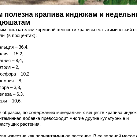
м полезна крапива индюкам и недель
дюшатам
ым показателем кормовой ценности крапивы есть химический с
лы (в процентах):
альция – 36,4,
алия – 15,2,
агния – 8,4,
атрия – 2,
осфора – 10,2,
ремния – 8,
лора – 3,3,
елеза – 6,3,
еры – 10,6.
м образом, по содержанию минеральных веществ крапива индю
витаминная добавка превосходит многие другие культурные и
растущих растения.
ива известна как поливитаминное растение. В ее зеленой массе 