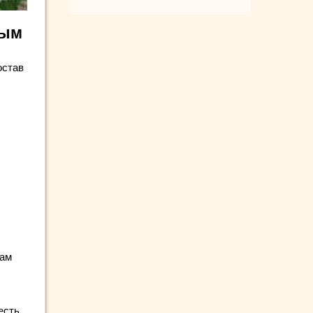
ным
остав
кам
есть