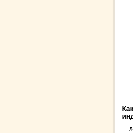
Ка
ин
Л