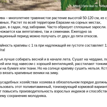
ива – многолетнее травянистое растение высотой 50-120 см, из 
ивных. Растет по всей территории Евразии на сорных местах,
одах, в садах, под заборами. Часто образует сплошные заросли.
ожается как вегетативно, так и семенами. Ежегодно за
тационный период можно получать от двух до пяти откосов.
айность крапивы с 1 га при надлежащей ее густоте составляет 1
/га!
ья лучше собирать весной и в начале лета. Сушат на чердаке, п
ей или под навесом с хорошей вентиляцией, расстилают тонким
 на бумаге или ткани. Но на солнце крапиву сушить нельзя. Кст
о вязать крапивные веники на зиму.
иусадебных хозяйствах хозяева в обязательном порядке должн
льзовать этот поливитаминный, тонизирующий кормовой вариант
т повысить производительность взрослых индюков и способств
ему сохранению молодняка.