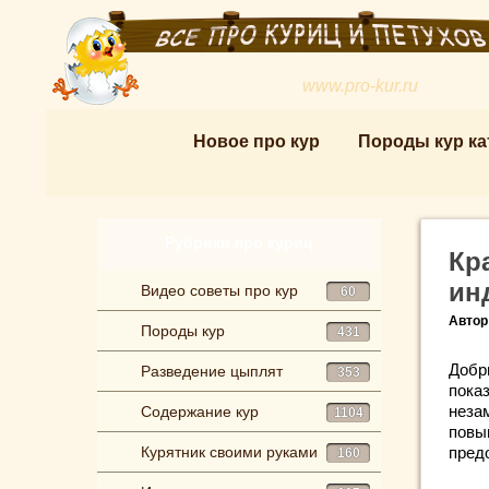
www.pro-kur.ru
Новое про кур
Породы кур ка
Рубрики про куриц
Кр
ин
Видео советы про кур
60
Автор
Породы кур
431
Добр
Разведение цыплят
353
пока
неза
Содержание кур
1104
пов
Курятник своими руками
пред
160