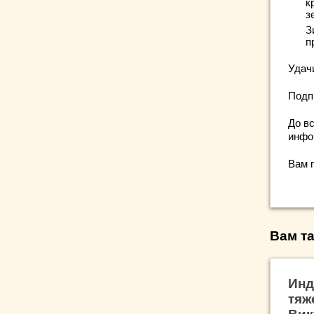
к
з
З
п
Удач
Подп
До вс
инфо
Вам 
Вам та
Инд
тяж