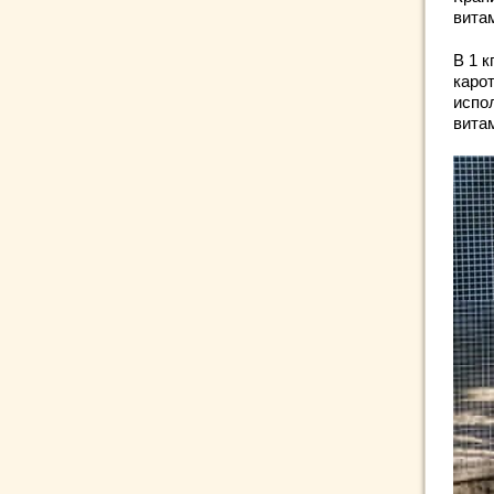
витам
В 1 
каро
испол
вита