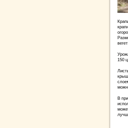
Крап
крап
огор
Размн
веге
Урож
150 ц
Лист
крыш
слоем
можн
В пр
испо
може
лучш