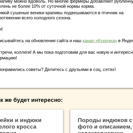
рапиву можно вдоволь. Но многие фермеры добавляют рубленн
елень не более 10% от суточной нормы корма.
имой сушеные веники крапивы подвешиваются в птичник на
ротяжении всего холодного сезона.
и!
исывайтесь на обновления сайта и наш
канал «Курочка»
в Янде
тречи, коллеги! А мы пока подготовим для вас новую и интерес
рмацию!
понравились советы? Делитесь с друзьями в соц. сетях!
к же будет интересно:
ейки и индюки
Породы индюков с
елого кросса
фото и описанием,