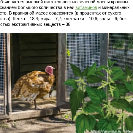
объясняется высокой питательностью зеленой массы крапивы,
ржанием большого количества в ней
витаминов
и минеральных
ств. В крапивной массе содержится (в процентах от сухого
тва): белка – 18,4; жира – 7,7; клетчатки – 10,6; золы – 6; без
истых экстрактивных веществ – 38.