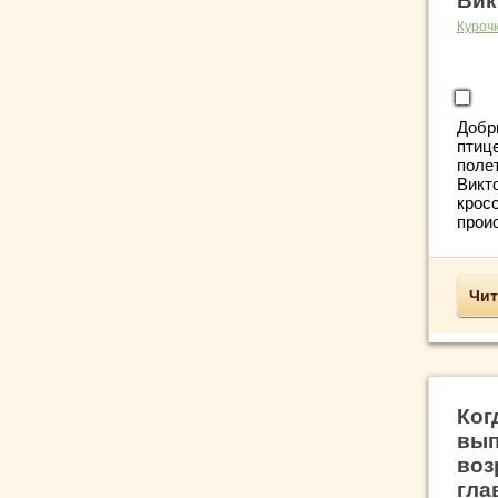
Вик
Куроч
Добр
птиц
поле
Викт
кросс
проис
Чит
Ког
вып
воз
гла