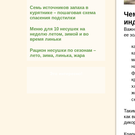
Семь источников запаха в
курятнике – пошаговая схема
Че
спасения подстилки
ин
Меню для 10 несушек на
Важн
неделю летом, зимой и во
ее зо
время линьки
к
Рацион несушки по сезонам –
к
лето, зима, линька, жара
м
н
ф
Это интересно!
к
х
ж
с
Таки
как 
дико
Крап